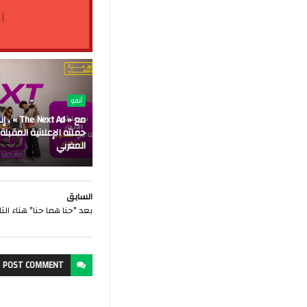
ا
أنفو
مع « Next Ad
حملته الإعلانية المقبلة
المغربي
السابق
بعد "حنا هما حنا" هناء ا
POST
COMMENT