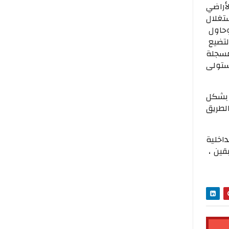
أراضي
ستغلال
وحاول
۔لتضيع
مسجلة
ستولی
 بشكل
 والطريق
داخلية
قين ،