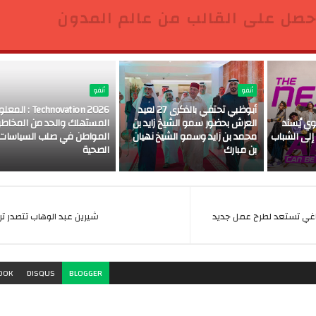
حصل على القالب من عالم المدون
أنفو
أنفو
أبوظبي تحتفي بالذكرى 27 لعيد
Technovation 2026 : 
The  » ، إنوي يُسند
العرش بحضور سمو الشيخ زايد بن
المستهلك والحد من المخاطر .
 إلى الشباب
محمد بن زايد وسمو الشيخ نهيان
المواطن في صلب السياسات
بن مبارك
الصحية
لتاغي تستعد لطرح عمل جديد
شيرين عبد الوهاب تتصدر تري
OOK
DISQUS
BLOGGER