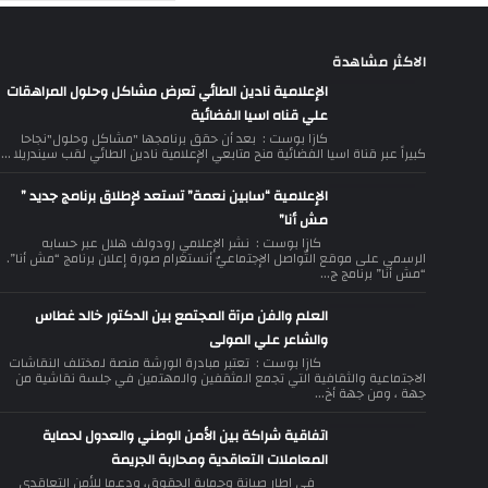
الاكثر مشاهدة
الإعلامية نادين الطائي تعرض مشاكل وحلول المراهقات
علي قناه اسيا الفضائية
كازا بوست : بعد أن حقق برنامجها "مشاكل وحلول"نجاحا
كبيراً عبر قناة اسيا الفضائية منح متابعي الإعلامية نادين الطائي لقب سيندريلا ...
الإعلامية “سابين نعمة” تستعد لإطلاق برنامج جديد ”
مش أنا”
كازا بوست : نشر الإعلامي رودولف هلال عبر حسابه
الرسمي على موقع التّواصل الإجتماعيّ أنستغرام صورة إعلان برنامج “مش أنا”.
“مش أنا” برنامج ج...
العلم والفن مرآة المجتمع بين الدكتور خالد غطاس
والشاعر علي المولى
كازا بوست : تعتبر مبادرة الورشة منصة لمختلف النقاشات
الاجتماعية والثقافية التي تجمع المثقفين والمهتمين في جلسة نقاشية من
جهة ، ومن جهة أخ...
اتفاقية شراكة بين الأمن الوطني والعدول لحماية
المعاملات التعاقدية ومحاربة الجريمة
في إطار صيانة وحماية الحقوق، ودعما للأمن التعاقدي