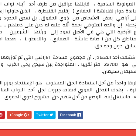
لمولوية السامية ، قابلتها عراقيل من طرف أحد أبناء نواب ال
ابدة دوار لقلالشة ( الحفاري ) إقليم القنيطرة ، الذين حاولوا إ
علی أراضي بعض الاشخاص من ذوي الحقوق , بل تعدی الحدود 
لإدعاء إن والده المتوفي رحمة الله عليه له دين علی ذمتهم ۔۔۔۔
الأرضية التي هي في الأصل تعود إلی ورثتها الشرعيين ، 
مناطق كل من ( ضاية عايشة ، الصفاري ، واللايطو ) ، بعدما ا
لسابق دون وجه حق۔
كشفت أحد المصادر ، أن مجموع مساحة الاراضي التي تم توزيعها
غير عادل و عشواٸي هو 22700 متر تقريبا ، المتواجدة بين سيدى يحي الغرب
سليمان سليمان۔
قا واحداً من أجل استعادة الحق المسلوب ، هو الإستنجاد بوزير ال
رة ، بهدف التدخل الفوري لايقاف جبروت نجل أحد النواب الساب
بقاء ، فاستغل إبنه الوضع من أجل هضم حق مشروع لذوي الحقوق۔
Google+
Twitter
Facebook