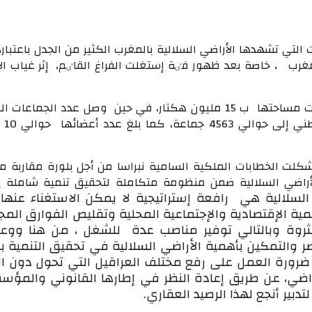
 التي تشهدها الأراضي السلالية بالمغرب الكثير من الجدل باعتبار
غرب ، خاصة بعد ظهور فٸة إستغلت الفراغ القاٸم، إثر غياب ال
من جهة أخری، قدرت مساحتها ب 15 مليون هكتار، في حين وصل عدد الجماعات
على المست
لت الخطابات الملكية السامية نبراسا من أجل بلورة مقاربة م
أراضي السلالية ضمن منظومة متكاملة لتحقيق تنمية شاملة با
السلالية هي رافعة إستراتيجية لا يمكن الاستغناء عنها
ية الإقتصادية والإجتماعية المحلية وتقليص الفوارق المجا
روة وبالتالي توفير مناصب عدة للشغل ، من هنا ووعي
نصر والتمكين بأهمية الأراضي السلالية في تحقيق التنمية با
ضرورة العمل على رفع مختلف العراقيل التي تحول دون ال
راضي، عن طريق إعادة النظر في إطارها القانوني والمؤس
دبير أنجع لهذا الرصيد العقاري.