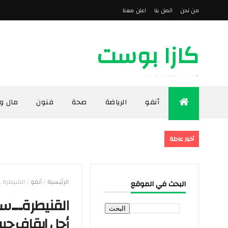
من نحن
اتصل بنا
اعلن معنا
كازا بوست
أخبار مدينة الدار البيضاء
أنفو
الرياضة
صحة
فنون
مال و
أخبار عاجلة
الرئيسية
/
أنفو
/
القنيطرة۔۔
البحث في الموقع
القنيطرة۔۔۔۔۔س
أجل ايقاف جبر