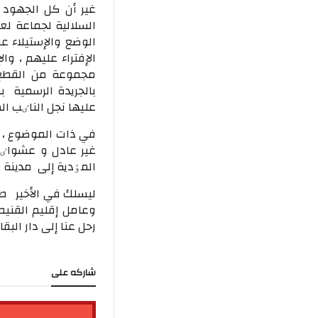
غير أن كل الجهود ا
السلالية لجماعة لعب
الوضع والإستيلاء 
الإفتراء عليهم ، وا
مجموعة من القطع 
بالجريدة الرسمية ب
عليها نجل الناٸب ا
في ذات الموضوع ، 
المٶدية إلی مدينة 
ليسلك في الأخير طري
وعامل إقليم القنيط
رحل عنا إلى دار ال
شاركه على