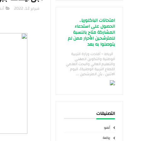
فبراير 12, 2022
أنف
امتحانات الباكلوريا..
الحصول على استدعاء
المشاركة متاح بالنسبة
للمترشحين الأحرار ممن لم
يتوصلوا به بعد
الرباط – أفادت وزارة التربية
الوطنية والتكوين المهني
والتعليم العالي والبحث العلمي
(قطاع التربية الوطنية)، اليوم
الاثنين ، بأن المترشحين ...
التصنيفات
أنفو
رياضة