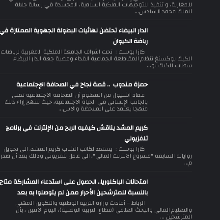
للمغاربة، و تنفيذا للتوجيهات الملكية السامية، المجسدة في رسالة جلالة
الملك محمد السادس...
الدار البيضاء تحتضن نهائيات البطولة الجهوية الممتازة في
رياضة الكيوان
كازا بوست : تحت اشراف الجامعة الملكية المغربية لرياضات
الكيك بوكسنغ تنظم المقاطعة الجماعية الفداء وعصبة جهة الدار البيضاء
سطات للكيك بو...
حمزة مندوب .. قصة نجاح في الصحافة الإجتماعية
عماد اشنيول من المعلوم أن الصحافة الاجتماعية تعنى
بالجانب الإنساني في الحياة الاجتماعية، حيث تنتهج إزاء ذلك
منهجا يعتمد على الملاحظة والاس...
كريم المشد يناقش كيفيه الربح من الإنترنت في برنامج
تلفزيوني
كازا بوست : يستعد لكاتب الشاب كريم المشد، الي تحويل
رواياته السابقة "مشروع الانترنت المالي"، الي عمل تلفزيوني وذلك بعد أن صدر
م...
امتحانات الباكلوريا.. الحصول على استدعاء المشاركة متاح
بالنسبة للمترشحين الأحرار ممن لم يتوصلوا به بعد
الرباط – أفادت وزارة التربية الوطنية والتكوين المهني
والتعليم العالي والبحث العلمي (قطاع التربية الوطنية)، اليوم الاثنين ، بأن
المترشحين ...