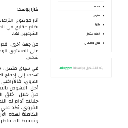
صحة
كازا بوست:
فنون
آثار موضوع النزاعات
كازا
نظام عقاري في الم
الشرعيين لها۔
لايف ستايل
مال واعمال
شخص.
في سياق متصل ، شك
يتم التشغيل بواسطة
Blogger
.
تهدف إلی إدماج ال
، فالأراضي 
القروي
أجل النهوض بالتنم
من خلال خلق الث
جلالته أدام له ال
القروي، أكد على 
الكاملة لهذه الأ
وتبسيط المساطر لت