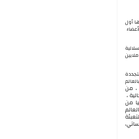
ها أول
أعضاء
 السلالية
وى الوطني إلى حوالي 4563 جماعة، كما بلغ عدد أعضائها حوالي 10 ملايين
تجددة
لعالم
 ، من
لية ،
ا من
لعالم
تعبئة
ساتي،