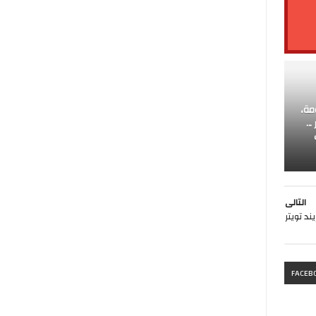
المعلومة،
..
التالى
ند تويتر
FACEB