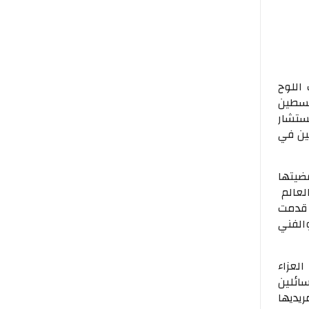
اللوح
لسطين
ستشار
نين في
ضيتها
لعالم
 قدمت
الفني
لعزاء
ئلين
يديها