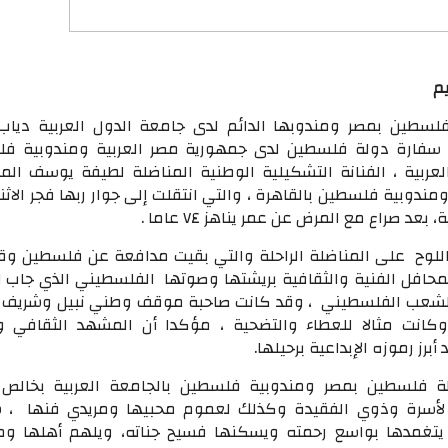
يم
سطين بمصر ومندوبها الدائم لدى جامعة الدول العربية دياب 
سفارة دولة فلسطين لدى جمهورية مصر العربية ومندوبية ف
عربية ، الفنانة التشكيلية الوطنية المناضلة لطيفة يوسف الم
ندوبية فلسطين بالقاهرة ، والتي انتقلت إلى جوار ربها فجر الاث
عد صراع مع المرض عن عمر يناهز ٧٤ عاما .
اللوح على المناضلة الراحلة والتي بقيت مدافعة عن فلسطين وق
محافل الفنية والثقافية بريشتها وصوتها الفلسطيني الذي جاب ا
 الشعب الفلسطيني ، وقد كانت صاحبة موقف وطني نبيل وشريف
وكانت مثالا للعطاء والتضحية ، مؤكدا أن المشهد الثقافي و
برز رموزه الإبداعية برحيلها.
 فلسطين بمصر ومندوبية فلسطين بالجامعة العربية بخالص ا
 لأسرة وذوي الفقيدة وكذلك لعموم محبيها ومريدي فنها ، سا
 يتغمدها بواسع رحمته ويسكنها فسيح جناته، ويلهم أهلها ومر