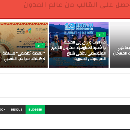
حصل على القالب من عالم المدون
فنون
من الراب والراي إلى العيطة
فنون
ماهيري
والأغنية الأمازيغية.. مهرجان الناظور
 المهرجان
المتوسطي يحتفي بتنوع
"العيطة أكاديمي" مسابقة
الموسيقى المغربية
لاكتشاف مواهب الشعبي
OOK
DISQUS
BLOGGER