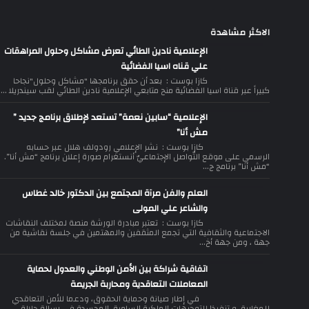
الاكثر مشاهدة
الإعلامية نادين الطائي تعرض مشاكل وحلول المراهقات
علي قناه اسيا الفضائية
كازا بوست : بعد أن حقق برنامجها "مشاكل وحلول"نجاحا
كبيراً عبر قناة اسيا الفضائية منح متابعي الإعلامية نادين الطائي لقب سيندريلا ...
الإعلامية “سابين نعمة” تستعد لإطلاق برنامج جديد ”
مش أنا”
كازا بوست : نشر الإعلامي رودولف هلال عبر حسابه
الرسمي على موقع التّواصل الإجتماعيّ أنستغرام صورة إعلان برنامج “مش أنا”.
“مش أنا” برنامج ج...
العلم والفن مرآة المجتمع بين الدكتور خالد غطاس
والشاعر علي المولى
كازا بوست : تعتبر مبادرة الورشة منصة لمختلف النقاشات
الاجتماعية والثقافية التي تجمع المثقفين والمهتمين في جلسة نقاشية من
جهة ، ومن جهة أخ...
اتفاقية شراكة بين الأمن الوطني والعدول لحماية
المعاملات التعاقدية ومحاربة الجريمة
في إطار صيانة وحماية الحقوق، ودعما للأمن التعاقدي
للمغاربة، و تنفيذا للتوجيهات الملكية السامية، المجسدة في رسالة جلالة