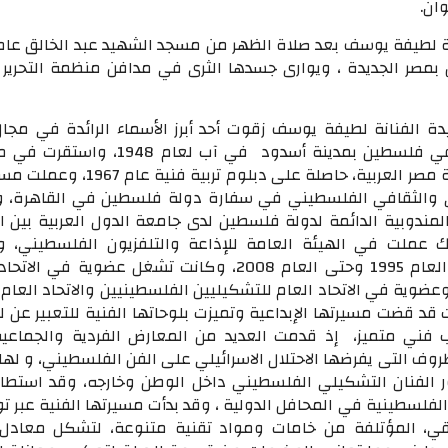
ان.
 لطيفة يوسف بعد صلاة الظهر من مسجد الشهيد عبد الخالق عامر
ر الجديدة ، ويوارى جسدها الثرى في مدافن منظمة التحرير 
يدة الفنانة لطيفة يوسف زقوت أحد أبرز الأسماء الرائدة في مجا
التشكيلي ، ولدت في فلسطين بمدينة أسدود في آب لعام 48
عمرها في جمهورية مصر العربية، حاصلة على دبلوم تربية ف
ي والثقافي الفلسطيني في سفارة دولة فلسطين في القاهرة، 
مندوبية الدائمة لدولة فلسطين لدى جامعة الدول العربية بين ال
2008، كذلك عملت في الهيئة العامة للإذاعة والتلفزيون الفلسطيني،
بوزارة الثقافة منذ العام 1995 وحتى العام 2008، وكانت تشغل عضوية في ا
عضوية في الاتحاد العام للتشكيليين الفلسطينيين والاتحاد العام 
قد قضت مسيرتها الإبداعية وتميزت بلوحاتها الفنية للتعبير عن ل
 فني متميز، إذ قدمت العديد من المعارض الفردية والجماعي
ظروف التى يفرضها الاحتلال الاسرائيلي على الفن الفلسطيني، و له
ر الفنان التشكيلي الفلسطيني داخل الوطن وخارجه، وقد استطا
الفلسطينية في المحافل الدولية ، وقد بدأت مسيرتها الفنية عبر ت
قي، المؤتلفة من خامات ومواد تقنية متنوعة، لتشكل معادل