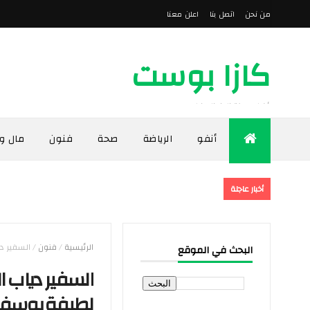
من نحن
اتصل بنا
اعلن معنا
كازا بوست
أخبار مدينة الدار البيضاء
أنفو
الرياضة
صحة
فنون
مال و
أخبار عاجلة
الرئيسية
/
فنون
/
السفير دي
البحث في الموقع
السفير دياب ا
لطيفة يوسف