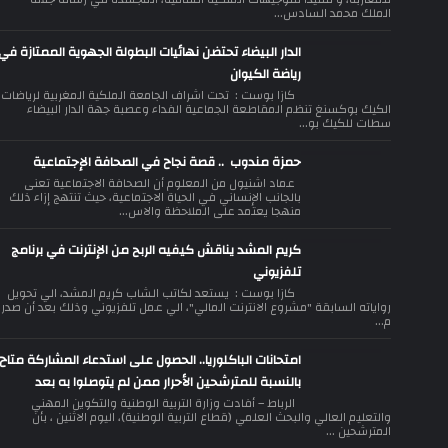
الملك محمد السادس...
الدار البيضاء تحتضن نهائيات البطولة الجهوية الممتازة في
رياضة الكيوان
كازا بوست : تحت اشراف الجامعة الملكية المغربية لرياضات
الكيك بوكسنغ تنظم المقاطعة الجماعية الفداء وعصبة جهة الدار البيضاء
سطات للكيك بو...
حمزة مندوب .. قصة نجاح في الصحافة الإجتماعية
عماد اشنيول من المعلوم أن الصحافة الاجتماعية تعنى
بالجانب الإنساني في الحياة الاجتماعية، حيث تنتهج إزاء ذلك
منهجا يعتمد على الملاحظة والاس...
كريم المشد يناقش كيفيه الربح من الإنترنت في برنامج
تلفزيوني
كازا بوست : يستعد لكاتب الشاب كريم المشد، الي تحويل
رواياته السابقة "مشروع الانترنت المالي"، الي عمل تلفزيوني وذلك بعد أن صدر
م...
امتحانات الباكلوريا.. الحصول على استدعاء المشاركة متاح
بالنسبة للمترشحين الأحرار ممن لم يتوصلوا به بعد
الرباط – أفادت وزارة التربية الوطنية والتكوين المهني
والتعليم العالي والبحث العلمي (قطاع التربية الوطنية)، اليوم الاثنين ، بأن
المترشحين ...