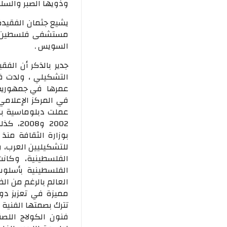
وذويها الصبر والسلو
يشيع جثمان الفقيدة
مستشفى فلسطين بمص
السويس .
جدير بالذكر أن الفق
في المركز الإعلام
عملت دبلوماسية بال
2002 و
للتشكيليين العرب، و
الفلسطينية، وكانت 
الفلسطينية بأسلوب
العالم بالرغم من ال
مميزة في تعزيز دو
تترك بصمتها الفنية 
فنون الكولاج اللص