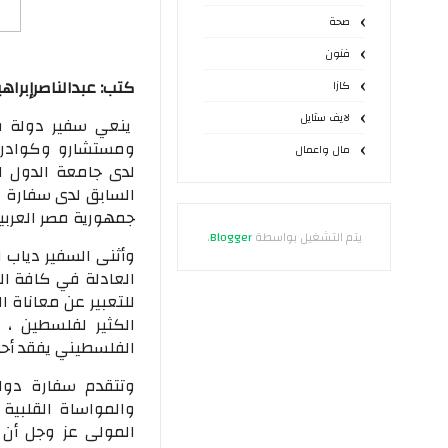
صحة
فنون
كتب: عبدالناصرإبراه
كازا
لايف ستايل
ينعي سفير دولة فل
ومستشارو وكوادر 
مال واعمال
لدى جامعة الدول ال
السابق لدى سفارة وم
جمهورية مصر العربية، ب
يتم التشغيل بواسطة
Blogger
.
وأثنى السفير دياب 
العادلة في كافة ال
للتعبير عن معاناة
الكثير لفلسطين ، 
الفلسطيني يفقد أحد أ
وتتقدم سفارة دولة
والمواساة القلبية
المولى عز وجل أن