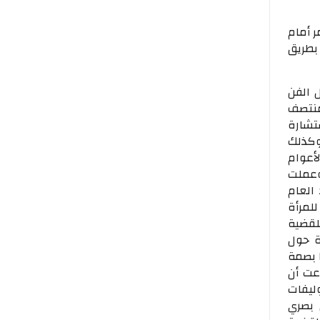
 أمام
بطريق
ل الفن
19، واستقرت في منتصف
نية عام 1967، وعملت مستشارة
وكذلك
أعوام
 وعملت
لاتحاد العام
للمرأة
لقضية
ة حول
ا بصمة
عت أن
وليفات
 بصري