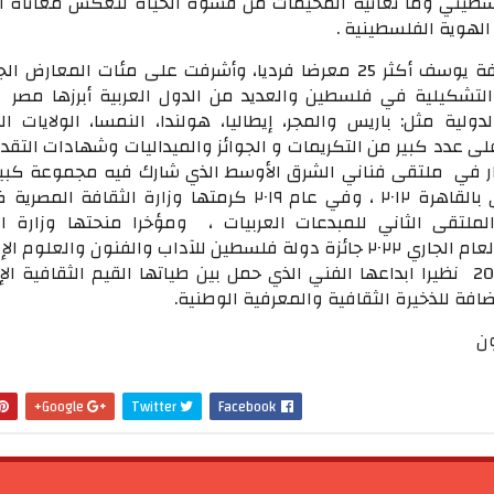
لسطيني وما تعانيه المخيمات من قسوة الحياة لتعكس معاناة ا
لهوية الفلسطينية .
أقامت الفنانة لطيفة يوسف أكثر 25 معرضا فرديا، وأشرفت على مئات المعارض
التشكيلية في فلسطين والعديد من الدول العربية أبرزها مصر و
ولية مثل: باريس والمجر، إيطاليا، هولندا، النمسا، الولايات ا
لى عدد كبير من التكريمات و الجوائز والميداليات وشهادات التقدي
سكار في ملتقى فناني الشرق الأوسط الذي شارك فيه مجموعة كبي
ملتقى الثاني للمبدعات العربيات ، ومؤخرا منحتها وزارة ال
الفلسطينية مطلع العام الجاري ٢٠٢٢ جائزة دولة فلسطين للآداب والفنون والعلوم
عن الفنون لعام 2021 نظيرا ابداعها الفني الذي حمل بين طياتها القيم الثقافية ا
فة للذخيرة الثقافية والمعرفية الوطنية.
ون
Google+
Twitter
Facebook