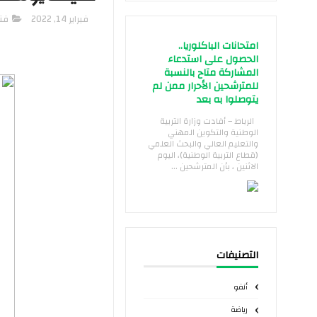
فبراير 14, 2022
فن
امتحانات الباكلوريا..
الحصول على استدعاء
المشاركة متاح بالنسبة
للمترشحين الأحرار ممن لم
يتوصلوا به بعد
الرباط – أفادت وزارة التربية
الوطنية والتكوين المهني
والتعليم العالي والبحث العلمي
(قطاع التربية الوطنية)، اليوم
الاثنين ، بأن المترشحين ...
التصنيفات
أنفو
رياضة