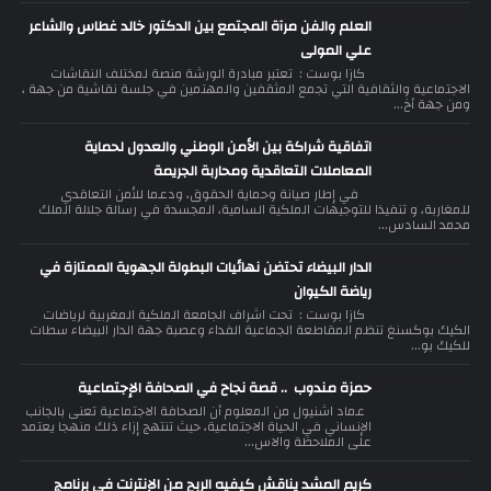
العلم والفن مرآة المجتمع بين الدكتور خالد غطاس والشاعر
علي المولى
كازا بوست : تعتبر مبادرة الورشة منصة لمختلف النقاشات
الاجتماعية والثقافية التي تجمع المثقفين والمهتمين في جلسة نقاشية من جهة ،
ومن جهة أخ...
اتفاقية شراكة بين الأمن الوطني والعدول لحماية
المعاملات التعاقدية ومحاربة الجريمة
في إطار صيانة وحماية الحقوق، ودعما للأمن التعاقدي
للمغاربة، و تنفيذا للتوجيهات الملكية السامية، المجسدة في رسالة جلالة الملك
محمد السادس...
الدار البيضاء تحتضن نهائيات البطولة الجهوية الممتازة في
رياضة الكيوان
كازا بوست : تحت اشراف الجامعة الملكية المغربية لرياضات
الكيك بوكسنغ تنظم المقاطعة الجماعية الفداء وعصبة جهة الدار البيضاء سطات
للكيك بو...
حمزة مندوب .. قصة نجاح في الصحافة الإجتماعية
عماد اشنيول من المعلوم أن الصحافة الاجتماعية تعنى بالجانب
الإنساني في الحياة الاجتماعية، حيث تنتهج إزاء ذلك منهجا يعتمد
على الملاحظة والاس...
كريم المشد يناقش كيفيه الربح من الإنترنت في برنامج