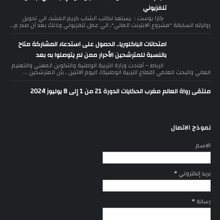
تلفزيوني
كازا بوست : يستعد لكاتب الشاب كريم المشد، الي تحويل
رواياته السابقة "مشروع الانترنت المالي"، الي عمل تلفزيوني وذلك بعد أن صدر م...
امتحانات الباكلوريا.. الحصول على استدعاء المشاركة متاح
بالنسبة للمترشحين الأحرار ممن لم يتوصلوا به بعد
الرباط – أفادت وزارة التربية الوطنية والتكوين المهني والتعليم
العالي والبحث العلمي (قطاع التربية الوطنية)، اليوم الاثنين ، بأن المترشحين ...
ملتقى رواة العالم مغرب الحكايات الدورة 21 من 1 إلى 8 يوليوز 2024
نموذج الاتصال
الاسم
بريد إلكتروني
*
رسالة
*