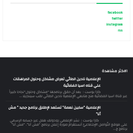
facebook
twitter
instagram
rss
الاكثر مشاهدة
الإعلامية نادين الطائي تعرض مشاكل وحلول المراهقات
علي قناه اسيا الفضائية
كازا بوست : بعد أن حقق برنامجها "مشاكل وحلول"نجاحا كبيراً
عبر قناة اسيا الفضائية منح متابعي الإعلامية نادين الطائي لقب سيندريلا ...
الإعلامية “سابين نعمة” تستعد لإطلاق برنامج جديد ” مش
أنا”
كازا بوست : نشر الإعلامي رودولف هلال عبر حسابه الرسمي
على موقع التّواصل الإجتماعيّ أنستغرام صورة إعلان برنامج “مش أنا”. “مش أنا”
برنامج ج...