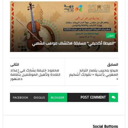
فنون
"العيطة أكاديمي" مسابقة لاكتشاف مواهب الشعبي
السابق
التالى
ميدو بلحبيب يتصدر التراند
محمود خليفة يشارك في إعداد
المغربي بأغنية « نقولك أشكيم
القادة وتأهيل الموظفين بثقافة
»
دمنهور
POST
COMMENT
FACEBOOK
DISQUS
BLOGGER
Social Buttons