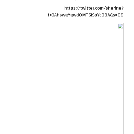
https://twitter.com/sherine?
t=3AhswgYgwdOMTSISpYc08A&s=08