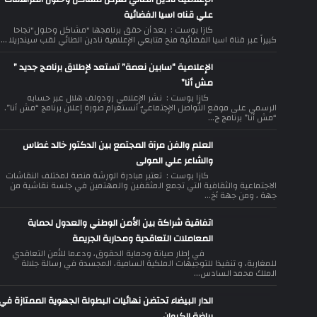
علي قناه اسيا الفضائية
كازا بوست : بعد أن حقق برنامجها "مشاكل وحلول"نجاحا
كبيراً عبر قناة اسيا الفضائية منح متابعي الإعلامية نادين الطائي لقب سيندريلا ...
الإعلامية “سابين نعمة” تستعد لإطلاق برنامج جديد ”
مش أنا”
كازا بوست : نشر الإعلامي رودولف هلال عبر حسابه
الرسمي على موقع التّواصل الإجتماعيّ أنستغرام صورة إعلان برنامج “مش أنا”.
“مش أنا” برنامج ج...
العلم والفن مرآة المجتمع بين الدكتور خالد غطاس
والشاعر علي المولى
كازا بوست : تعتبر مبادرة الورشة منصة لمختلف النقاشات
الاجتماعية والثقافية التي تجمع المثقفين والمهتمين في جلسة نقاشية من
جهة ، ومن جهة أخ...
اتفاقية شراكة بين الأمن الوطني والعدول لحماية
المعاملات التعاقدية ومحاربة الجريمة
في إطار صيانة وحماية الحقوق، ودعما للأمن التعاقدي
للمغاربة، و تنفيذا للتوجيهات الملكية السامية، المجسدة في رسالة جلالة
الملك محمد السادس...
الدار البيضاء تحتضن نهائيات البطولة الجهوية الممتازة في
رياضة الكيوان