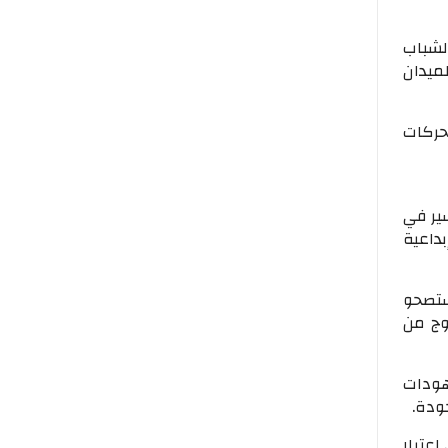
لشباب
لميدان
حركات
سير في
داعية
ستصحو
وج من
هودات
ودة.
عتبار