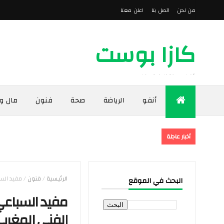
من نحن
اتصل بنا
اعلن معنا
كازا بوست
أخبار مدينة الدار البيضاء
أنفو
الرياضة
صحة
فنون
مال و
أخبار عاجلة
الرئيسية
/
فنون
/
مفيد الس
البحث في الموقع
مفيد السباعي
الفني المغرب