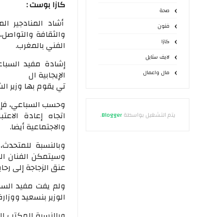
كازا بوست :
صحة
أشاد المنادجير ال
فنون
والثقافة والتواصل، 
كازا
الفني بالمغرب.
لايف ستايل
إشادة مفيد السباع
مال واعمال
الإيجابية ال
تي يقوم بها وزير ا
وحسب السباعي، فإن م
اتجاه إعادة الاعتب
يتم التشغيل بواسطة
Blogger
.
والاجتماعية أيضا.
وبالنسبة للمتحدث،
وسيتمكن الفنان الم
عنق الزجاجة إلى رحا
ولم يفت مفيد السبا
الوزير بنسعيد ووزار
وبالنسبة للمكتب ال