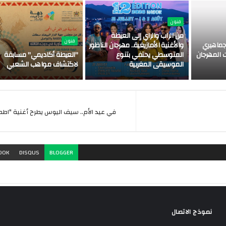
فنون
من الراب والراي إلى العيطة
فنون
ماهيري
والأغنية الأمازيغية.. مهرجان الناظور
 المهرجان
المتوسطي يحتفي بتنوع
"العيطة أكاديمي" مسابقة
الموسيقى المغربية
لاكتشاف مواهب الشعبي
في عيد الأم.. سيف اليوس يطرح أغنية "اطم
OOK
DISQUS
BLOGGER
نموذج الاتصال