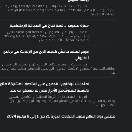
كازا بوست : تحت اشراف الجامعة الملكية المغربية لرياضات
الكيك بوكسنغ تنظم المقاطعة الجماعية الفداء وعصبة جهة الدار البيضاء
سطات للكيك بو...
حمزة مندوب .. قصة نجاح في الصحافة الإجتماعية
عماد اشنيول من المعلوم أن الصحافة الاجتماعية تعنى
بالجانب الإنساني في الحياة الاجتماعية، حيث تنتهج إزاء ذلك
منهجا يعتمد على الملاحظة والاس...
كريم المشد يناقش كيفيه الربح من الإنترنت في برنامج
تلفزيوني
كازا بوست : يستعد لكاتب الشاب كريم المشد، الي تحويل
رواياته السابقة "مشروع الانترنت المالي"، الي عمل تلفزيوني وذلك بعد أن صدر
م...
امتحانات الباكلوريا.. الحصول على استدعاء المشاركة متاح
بالنسبة للمترشحين الأحرار ممن لم يتوصلوا به بعد
الرباط – أفادت وزارة التربية الوطنية والتكوين المهني
والتعليم العالي والبحث العلمي (قطاع التربية الوطنية)، اليوم الاثنين ، بأن
المترشحين ...
ملتقى رواة العالم مغرب الحكايات الدورة 21 من 1 إلى 8 يوليوز 2024