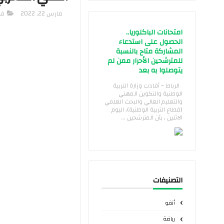
مارس 22, 2022
فن
امتحانات الباكلوريا..
الحصول على استدعاء
المشاركة متاح بالنسبة
للمترشحين الأحرار ممن لم
يتوصلوا به بعد
الرباط – أفادت وزارة التربية
الوطنية والتكوين المهني
والتعليم العالي والبحث العلمي
(قطاع التربية الوطنية)، اليوم
الاثنين ، بأن المترشحين ...
التصنيفات
أنفو
رياضة