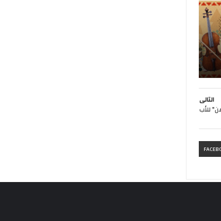
التالى
ن" للأب
FACEB