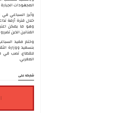
المجهودات الجبارة ن
وأبرز السباعي في 
خلال فترة أزمة تدا
وهو ما يمكن اعتب
الفنانين الذين تضرروا
وختم مفيد السباعي
بنسعيد ووزارة الث
للقطاع، تصب في مص
المغربي.
شاركه على
ا