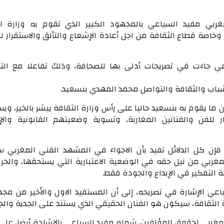
مغربي مفيد السباعي بالمجهود الكبير الذي تقوم به وزارة ا
وخاصة قطاع الثقافة من اجل أعادة الإشعاع والتألق والاستقرار ل
ي جاءت في تصريحات أدلى بها للصحافة، وذلك تفاعلا مع الت
لشباب والثقافة والتواصل محمد المهدي بنسعيد.
ا يقوم به بنسعيد حاليا على رأس وزارة الثقافة يبشر بالخير، وي
ار للفن والفنانين المغاربة، وتسوية وضعيتهم القانونية والإب
 فإن كل الدلائل تفيد بأن الاجواء في المشهد الفني المغربي 
غربي من نيل حقه في الوضعية الاعتبارية التي يستحقها، والخر
بة التفكير في الإبداع والجودة فقط.
عي الإشارة في تصريحه، إلى أن المستفيد الاول والأخير من مج
ة الثقافة، سيكون هو الفنان الحقيقي الذي يستند على الجدية والج
مغربي لحقوق المؤلفين، شمله مفيد السباعي بالإشادة أيضا، على ا