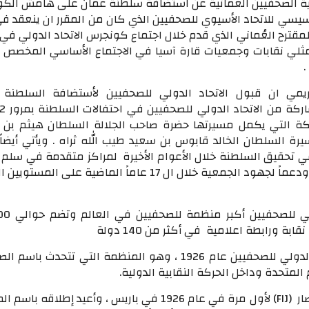
الصحفيين العمانية عن استضافة سلطنة عمان على هامش الك
أسيسي للاتحاد الأسيوي للصحفيين الذي كان من المقرر ان ينعقد 
 تقديراً للمقترح العُماني الذي قدم خلال اجتماع كونجرس الاتحاد الدولي 
مثلي نقابات وجمعيات قارة آسيا في الاجتماع الأساسي المخصص لل
.
يمي ان قبول الاتحاد الدولي للصحفيين لأستضافة السلطنة 
كة التي يكمل مسيرتها حضرة صاحب الجلالة السلطان هيثم بن 
ة السلطان الخالد قابوس بن سعيد طيب الله ثراه . ويأتي أيضاً ت
ي تحقيق السلطنة خلال الأعوام الأخيرة لمراكز متقدمة في سلم م
المؤشرات العالمية ودعماً لجهود الجمعية خلال ال 17 عاماً الماضية على الم
وقد تأسس الاتحاد الدولي للصحفيين عام 1926 ، وهو المنظمة التي تتحدث با
لمتحدة وداخل الحركة النقابية الدولية.
وتأسس الاتحاد باختصار (FIJ) لأول مرة في عام 1926 في باريس ، وأعيد إطلاقه