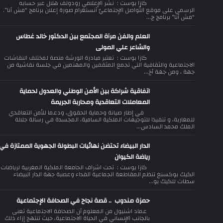
كازا بوست : نشر الإعلامي رودولف هلال عبر حسابه
الرسمي على موقع التّواصل الإجتماعيّ أنستغرام صورة إعلان برنامج “مش أنا”.
“مش أنا” برنامج ج...
العلم والفن مرآة المجتمع بين الدكتور خالد غطاس
والشاعر علي المولى
كازا بوست : تعتبر مبادرة الورشة منصة لمختلف النقاشات
الاجتماعية والثقافية التي تجمع المثقفين والمهتمين في جلسة نقاشية من
جهة ، ومن جهة أخ...
اتفاقية شراكة بين الأمن الوطني والعدول لحماية
المعاملات التعاقدية ومحاربة الجريمة
في إطار صيانة وحماية الحقوق، ودعما للأمن التعاقدي
للمغاربة، و تنفيذا للتوجيهات الملكية السامية، المجسدة في رسالة جلالة
الملك محمد السادس...
الدار البيضاء تحتضن نهائيات البطولة الجهوية الممتازة في
رياضة الكيوان
كازا بوست : تحت اشراف الجامعة الملكية المغربية لرياضات
الكيك بوكسنغ تنظم المقاطعة الجماعية الفداء وعصبة جهة الدار البيضاء
سطات للكيك بو...
حمزة مندوب .. قصة نجاح في الصحافة الإجتماعية
عماد اشنيول من المعلوم أن الصحافة الاجتماعية تعنى
بالجانب الإنساني في الحياة الاجتماعية، حيث تنتهج إزاء ذلك