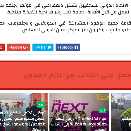
الاتحاد الدولي للصحفيين بشكل ديمقراطي في مؤتمر يجتمع كل
العمل من قبل الأمانة العامة تحت إشراف لجنة تنفيذية منتخبة.
اقامة جميع الوفود المشاركة في الكونغرس والاجتماعات الم
يو ماريوت وكراون بلازا بمركز عمان الدولي للمعارض .
Google+
Twitter
Facebook
حصل على القالب من عالم المدون
أنفو
أنفو
أبوظبي تحتفي ب
تطهير
مع « The Next Ad » ، إنوي يُسند
العرش بحضور سمو الشيخ زايد
م
حملته الإعلانية المقبلة إلى الشباب
محمد بن زايد وسمو الشيخ نه
المغربي
بن مبارك