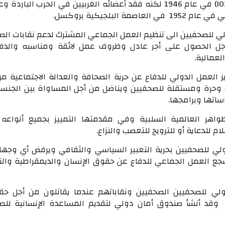
الدولية للصحفيين (IOJ) في عام 1946 لكنه فقد أعضائه الغربيين في الحرب البارد
صمة البلجيكية بروكسل.
لي للصحفيين الى تنظيم العمل الجماعي المشترك لدعم نقابات الص
 الحصول على أجر عادل وظروف عمل لائقة ومناسبه والدف
عمالية.
 العمل الدولي للدفاع عن حرية الصحافة والعدالة الاجتماعية من
ة وحرة ومستقلة للصحفيين ويناضل من أجل المساواة بين الجنس
اتها وبرامجها.
ظواهر العالمية السلبية وفي مقدمتها التمييز بجميع أنواعه 
م للدعاية أو للترويج للتعصب والنزاع.
ولي للصحفيين بحرية التعبير السياسي والثقافي ويرفض أي وجها
ع العمل الجماعي للدفاع عن حقوق الإنسان والديمقراطية والت
ولي للصحفيين الصحفيين ونقاباتهم عندما يقاتلون من أجل ح
 وقد أنشأ صندوق أمان دولي لتقديم المساعدة الإنسانية للص