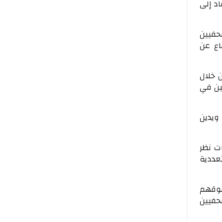
ة وعاد إلى
حفيين
اع عن
 خلال
ين في
ويدين
ت نظر
عددية
قوقهم
حفيين