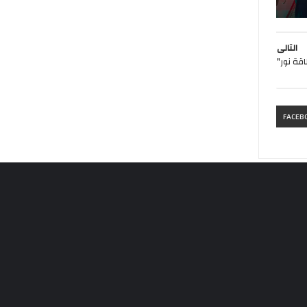
التالى
قة نور"
FACEB