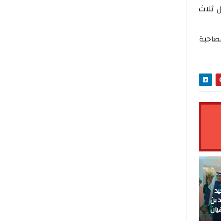
 ثلاث
صاحبة
الذكرى 27 لعيد
 بن
يان