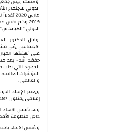
وكشف رئيس جمعية 
الدولي للاجتماع الت
مارس 2020
2019 وهم نفس م
الدولي "الكونجرس" 
وقال الدكتور العر
على نهضتها المبار
حفظه الله- بعد مسير
للجهود التي بذلت ف
والعالمي .
إعلامي يمثلون 187 نقابة ورابطة اعلامية في أكثر من 140 دولة
داخل منظومة الأمم ا