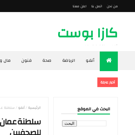
من نحن
اتصل بنا
اعلن معنا
كازا بوست
أخبار مدينة الدار البيضاء
أنفو
الرياضة
صحة
فنون
مال و
أخبار عاجلة
الرئيسية
/
أنفو
/
سلطنة عما
البحث في الموقع
سلطنة عمان ت
للصحفيين