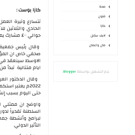
صحة
كازا بوست :
فنون
تتسارع وتيرة العم
كازا
الحادي والثلاثين لل
حوالي ٤٠٠ مشارك يمثلون حوالي ١٥٦ دولة من جميع قارات العالم
لايف ستايل
مال واعمال
وقال رئيس جمعية ا
صحفي خاص ان المؤت
الاوسط سينعقد في م
ايام متتالية تبدأ من ٣١ مايو الجاري 
يتم التشغيل بواسطة
Blogger
.
وقال الدكتور العري
حتى اليوم بسبب إنش
واوضح ان ممثلي ال
السلطنة تقديراً لد
لبرامج وأنشطة جمع
التأثير الدولي.