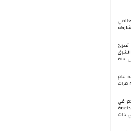
عالمي
مشاركة
تصريح
الشرق
ى ستة
ة عام
2022م يعتبر استكمالا لإجتماعات المكتب التنفيذي للاتحاد الدولي الذي تأجل بعد ذلك 4 مرات
دم في
داعمة
ي ذات