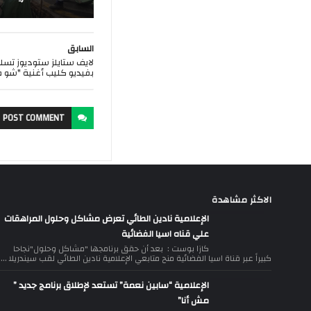
السابق
لايف ستايلز ستوديوز تسل
بفيديو كليب أغنية "شو ف
POST
COMMENT
الاكثر مشاهدة
الإعلامية نادين الطائي تعرض مشاكل وحلول المراهقات
علي قناه اسيا الفضائية
كازا بوست : بعد أن حقق برنامجها "مشاكل وحلول"نجاحا
كبيراً عبر قناة اسيا الفضائية منح متابعي الإعلامية نادين الطائي لقب سيندريلا ...
الإعلامية “سابين نعمة” تستعد لإطلاق برنامج جديد ”
مش أنا”