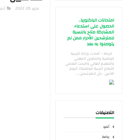
مايو 05, 2022
أنف
امتحانات الباكلوريا..
الحصول على استدعاء
المشاركة متاح بالنسبة
للمترشحين الأحرار ممن لم
يتوصلوا به بعد
الرباط – أفادت وزارة التربية
الوطنية والتكوين المهني
والتعليم العالي والبحث العلمي
(قطاع التربية الوطنية)، اليوم
الاثنين ، بأن المترشحين ...
التصنيفات
أنفو
رياضة