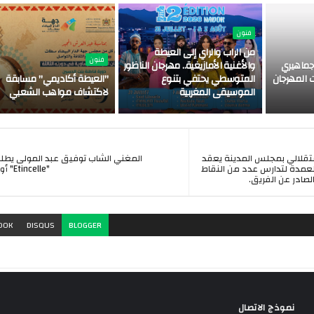
فنون
من الراب والراي إلى العيطة
فنون
ماهيري
والأغنية الأمازيغية.. مهرجان الناظور
 المهرجان
المتوسطي يحتفي بتنوع
"العيطة أكاديمي" مسابقة
الموسيقى المغربية
لاكتشاف مواهب الشعبي
الاستقلالي بمجلس المدينة يعقد
المغني الشاب توفيق عبد المولى يطل
العمدة لتدارس عدد من النقاط
"Etincelle" أو "شرارة"
الصادر عن الفريق.
OOK
DISQUS
BLOGGER
نموذج الاتصال