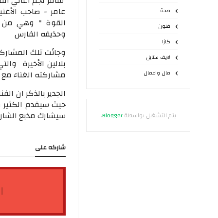
سافر نجم أغاني الم
عامر - صاحب الأغن
صحة
القوة " وهي من ك
فنون
وحذيفه الفارس
كازا
وجائت تلك المشاركة
لايف ستايل
بلالين الأخيرة والت
مشاركته الغناء مع ا
مال واعمال
الجدير بالذكر ان ال
حيث سيقدم الكثير م
سيشارك مذيع الشارع 
يتم التشغيل بواسطة
Blogger
.
شاركه على
ا