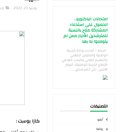
يونيو 23, 2022
فن
امتحانات الباكلوريا..
الحصول على استدعاء
المشاركة متاح بالنسبة
للمترشحين الأحرار ممن لم
يتوصلوا به بعد
الرباط – أفادت وزارة التربية
الوطنية والتكوين المهني
والتعليم العالي والبحث العلمي
(قطاع التربية الوطنية)، اليوم
الاثنين ، بأن المترشحين ...
التصنيفات
أنفو
كازا بوست :
رياضة