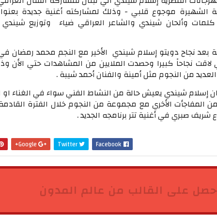
هرجانات المصرية إسلام شيندي الي لبنان لمشاركة الفنان العراق
ية الشهيرة موجوع قلبي - وذلك لمشاركته أغنية جديدة بعنوان 
لمات وألحان شيندي والشاعر العراقي ضياء وتوزيع شيندي 
 بعد نجاح دويتو إسلام شيندي الأخير مع النجم محمد رمضان في 
ي لاقت نجاحاً كبيرا وحصدت الملايين من المشاهدات حتي الأن وذ
لعديد من النجوم مثل أمينة والفنان أحمد شيبة .
فنان إسلام شيندي يعيش حالة من النشاط الفني سواء في الغناء او ا
ن المفاجأت الأخري مع مجموعة من النجوم خلال الفترة القادمة 
شريف صبري في أغنية تتر برنامجه الجديد .
Google+
Twitter
Facebook
حصل على القالب من عالم المدون