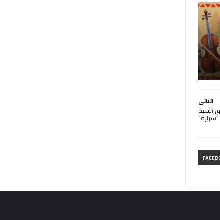
التالى
ق أغنية
FACEB