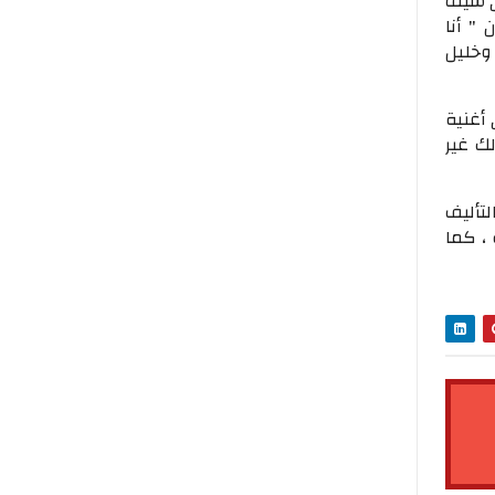
ي سيف
" أنا
وخليل
أغنية
لك غير
لتأليف
، كما