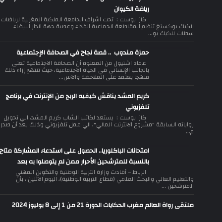
رياضة الكيوان
كازا بوست : تحت اشراف الجامعة الملكية المغربية لرياضات
الكيك بوكسنغ تنظم المقاطعة الجماعية الفداء وعصبة جهة الدار البيضاء
سطات للكيك بو...
حمزة مندوب .. قصة نجاح في الصحافة الإجتماعية
عماد اشنيول من المعلوم أن الصحافة الاجتماعية تعنى
بالجانب الإنساني في الحياة الاجتماعية، حيث تنتهج إزاء ذلك
منهجا يعتمد على الملاحظة والاس...
كريم المشد يناقش كيفيه الربح من الإنترنت في برنامج
تلفزيوني
كازا بوست : يستعد لكاتب الشاب كريم المشد، الي تحويل
رواياته السابقة "مشروع الانترنت المالي"، الي عمل تلفزيوني وذلك بعد أن صدر
م...
امتحانات الباكلوريا.. الحصول على استدعاء المشاركة متاح
بالنسبة للمترشحين الأحرار ممن لم يتوصلوا به بعد
الرباط – أفادت وزارة التربية الوطنية والتكوين المهني
والتعليم العالي والبحث العلمي (قطاع التربية الوطنية)، اليوم الاثنين ، بأن
المترشحين ...
ملتقى رواة العالم مغرب الحكايات الدورة 21 من 1 إلى 8 يوليوز 2024