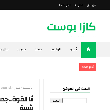
من نحن
اتصل بنا
اعلن معنا
كازا بوست
أخبار مدينة الدار البيضاء
أنفو
الرياضة
صحة
فنون
مال و
أخبار عاجلة
الرئيسية
/
فنون
/
أنا القوة
البحث في الموقع
أنا القوة .. 
شيبة