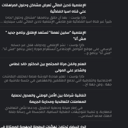
الإعلامية نادين الطائي تعرض مشاكل وحلول المراهقات
علي قناه اسيا الفضائية
كازا بوست : بعد أن حقق برنامجها "مشاكل وحلول"نجاحا
كبيراً عبر قناة اسيا الفضائية منح متابعي الإعلامية نادين الطائي لقب سيندريلا ...
الإعلامية “سابين نعمة” تستعد لإطلاق برنامج جديد ”
مش أنا”
كازا بوست : نشر الإعلامي رودولف هلال عبر حسابه
الرسمي على موقع التّواصل الإجتماعيّ أنستغرام صورة إعلان برنامج “مش أنا”.
“مش أنا” برنامج ج...
العلم والفن مرآة المجتمع بين الدكتور خالد غطاس
والشاعر علي المولى
كازا بوست : تعتبر مبادرة الورشة منصة لمختلف النقاشات
الاجتماعية والثقافية التي تجمع المثقفين والمهتمين في جلسة نقاشية من
جهة ، ومن جهة أخ...
اتفاقية شراكة بين الأمن الوطني والعدول لحماية
المعاملات التعاقدية ومحاربة الجريمة
في إطار صيانة وحماية الحقوق، ودعما للأمن التعاقدي
للمغاربة، و تنفيذا للتوجيهات الملكية السامية، المجسدة في رسالة جلالة
الملك محمد السادس...
الدار البيضاء تحتضن نهائيات البطولة الجهوية الممتازة في