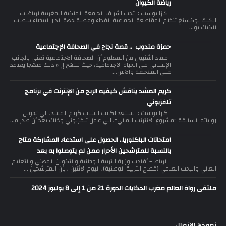
رياضة الكيوان
كازا بوست : تحت اشراف الجامعة الملكية المغربية لرياضات
الكيك بوكسنغ تنظم المقاطعة الجماعية الفداء وعصبة جهة الدار البيضاء سطات
للكيك بو...
حمزة مندوب .. قصة نجاح في الصحافة الإجتماعية
عماد اشنيول من المعلوم أن الصحافة الاجتماعية تعنى بالجانب
الإنساني في الحياة الاجتماعية، حيث تنتهج إزاء ذلك منهجا يعتمد
على الملاحظة والاس...
كريم المشد يناقش كيفيه الربح من الإنترنت في برنامج
تلفزيوني
كازا بوست : يستعد لكاتب الشاب كريم المشد، الي تحويل
رواياته السابقة "مشروع الانترنت المالي"، الي عمل تلفزيوني وذلك بعد أن صدر م...
امتحانات الباكلوريا.. الحصول على استدعاء المشاركة متاح
بالنسبة للمترشحين الأحرار ممن لم يتوصلوا به بعد
الرباط – أفادت وزارة التربية الوطنية والتكوين المهني والتعليم
العالي والبحث العلمي (قطاع التربية الوطنية)، اليوم الاثنين ، بأن المترشحين ...
ملتقى رواة العالم مغرب الحكايات الدورة 21 من 1 إلى 8 يوليوز 2024
نموذج الاتصال