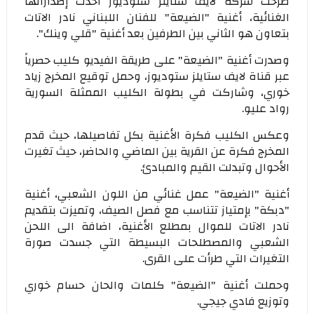
طرحت شركة لايف ستايلز ستوديوز أحدث إصداراتها
الغنائية، أغنية "الضيعة" للفنان اللبناني نادر الاتات
بتعاون هو الثاني بين الطرفين بعد أغنية "قلي وينك".
وصدرت أغنية "الضيعة" على طريقة الفيديو كليب حصرياً
عبر قناة لايف ستايلز ستوديوز، وحمل توقيع المخرج زياد
خوري، وشاركت في بطولة الكليب الممثلة السورية
رواد عليو.
وعكس الكليب فكرة الأغنية بكل تفاصيلها، حيث قدم
المخرج فكرة عن القرية بين الماضي والحاضر، حيث تغيرت
الأحوال وتبدلت القيم والمبادئ.
أغنية "الضيعة" عمل غنائي من اللون الشعبي، أغنية
"دبكة" بإمتياز تتناسب مع فصل الصيف، وتميزت بتقديم
نادر الاتات للموال بمطلع الأغنية، اضافة الى اللحن
الشعبي والمصطلحات البسيطة التي جسدت صورة
التغيرات التي طرأت على القرى.
وحملت أغنية "الضيعة" كلمات والحان حسام خوري
وتوزيع فادي جيجي.