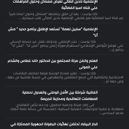
الإعلامية نادين الطائي تعرض مشاكل وحلول المراهقات
علي قناه اسيا الفضائية
كازا بوست : بعد أن حقق برنامجها "مشاكل وحلول"نجاحا كبيراً
عبر قناة اسيا الفضائية منح متابعي الإعلامية نادين الطائي لقب سيندريلا ...
الإعلامية “سابين نعمة” تستعد لإطلاق برنامج جديد ” مش
أنا”
كازا بوست : نشر الإعلامي رودولف هلال عبر حسابه الرسمي
على موقع التّواصل الإجتماعيّ أنستغرام صورة إعلان برنامج “مش أنا”. “مش أنا”
برنامج ج...
العلم والفن مرآة المجتمع بين الدكتور خالد غطاس والشاعر
علي المولى
كازا بوست : تعتبر مبادرة الورشة منصة لمختلف النقاشات
الاجتماعية والثقافية التي تجمع المثقفين والمهتمين في جلسة نقاشية من جهة ،
ومن جهة أخ...
اتفاقية شراكة بين الأمن الوطني والعدول لحماية
المعاملات التعاقدية ومحاربة الجريمة
في إطار صيانة وحماية الحقوق، ودعما للأمن التعاقدي
للمغاربة، و تنفيذا للتوجيهات الملكية السامية، المجسدة في رسالة جلالة الملك
محمد السادس...
الدار البيضاء تحتضن نهائيات البطولة الجهوية الممتازة في