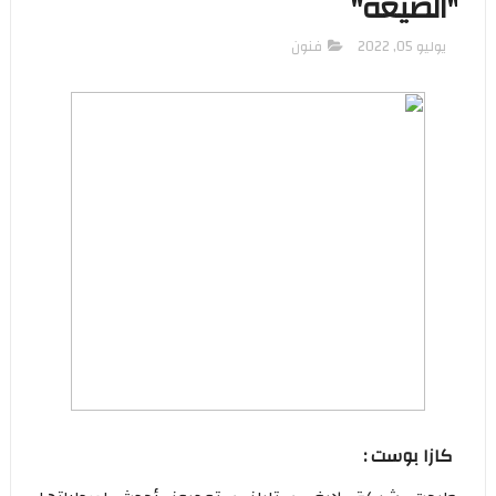
"الضيعة"
يوليو 05, 2022
فنون
كازا بوست :