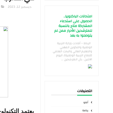
ديسمبر 12, 2023
امتحانات الباكلوريا..
الحصول على استدعاء
المشاركة متاح بالنسبة
للمترشحين الأحرار ممن لم
يتوصلوا به بعد
الرباط – أفادت وزارة التربية
الوطنية والتكوين المهني
والتعليم العالي والبحث العلمي
(قطاع التربية الوطنية)، اليوم
الاثنين ، بأن المترشحين ...
التصنيفات
أنفو
رياضة
يعتمد التكنول