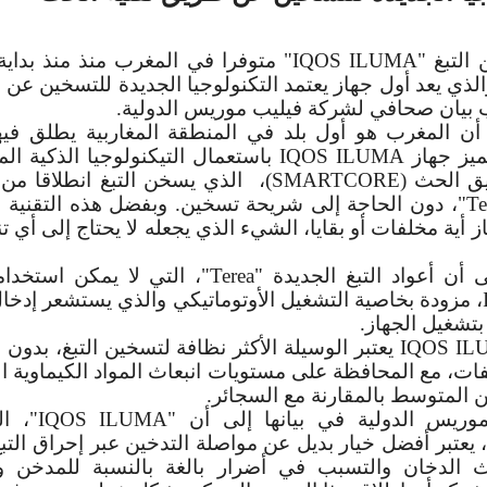
التبغ "
IQOS ILUMA
" متوفرا في المغرب منذ منذ بداي
لذي يعد أول جهاز يعتمد التكنولوجيا الجديدة للتسخين عن
بيان صحافي لشركة فيليب موريس الدولية.
 أن المغرب هو أول بلد في المنطقة المغاربية يطلق فيه
تميز جهاز
IQOS ILUMA
باستعمال التيكنولوجيا الذكية الم
ق الحث (
SMARTCORE
)، الذي يسخن التبغ انطلاقا من
Te
"، دون الحاجة إلى شريحة تسخين. وبفضل هذه التقنية لا
 أية مخلفات أو بقايا، الشيء الذي يجعله لا يحتاج إلى أي 
 أن أعواد التبغ الجديدة "
Terea
"، التي لا يمكن استخدامه
، مزودة بخاصية التشغيل الأوتوماتيكي والذي يستشعر إدخا
 بتشغيل الجهاز.
IQOS IL
يعتبر الوسيلة الأكثر نظافة لتسخين التبغ، بدون 
فات، مع المحافظة على مستويات انبعاث المواد الكيماوية ا
 المتوسط بالمقارنة مع السجائر.
ريس الدولية في بيانها إلى أن "
IQOS ILUMA
"، ا
، يعتبر أفضل خيار بديل عن مواصلة التدخين عبر إحراق التبغ
 الدخان والتسبب في أضرار بالغة بالنسبة للمدخن ولب