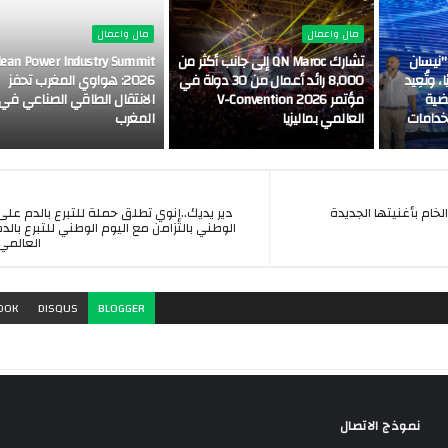
مال واعمال
مال واعمال
"نيسان
تشارك QN Maroc إلى جانب أكثر من
lean Power Industry Summit
 وتُعِيد
8,000 رائد أعمال من 30 دولة في
2026: هواوي المغرب تحفز
اضية
مؤتمر V-Convention 2026
الانتقال الطاقي الصناعي في
خدامات
العالمي بماليزيا
المغرب
لخام بأغنيتها الجديدة
دير يديك..إنوي تطلق حملة للتبرع بالدم على
الوطني بالتزامن مع اليوم الوطني للتبرع بالد
العالمي
OOK
DISQUS
BLOGGER
نموذج الاتصال