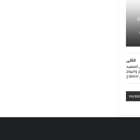
C
التالى
 الصعيد
م واليوم
 للتطوع
FACEB