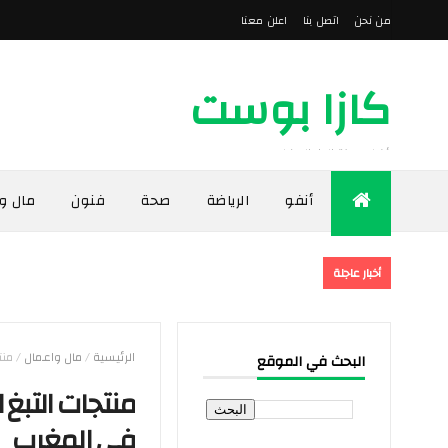
من نحن
اتصل بنا
اعلن معنا
كازا بوست
أخبار مدينة الدار البيضاء
أنفو
الرياضة
صحة
فنون
مال و
أخبار عاجلة
الرئيسية
/
مال واعمال
/
منتجات ال
البحث في الموقع
في المغرب