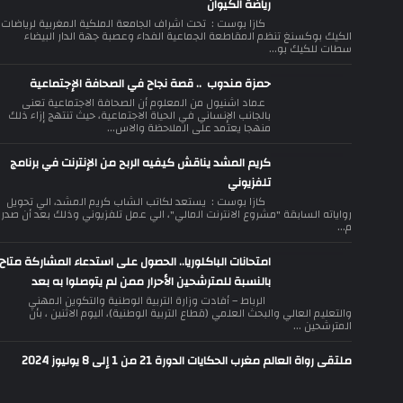
رياضة الكيوان
كازا بوست : تحت اشراف الجامعة الملكية المغربية لرياضات
الكيك بوكسنغ تنظم المقاطعة الجماعية الفداء وعصبة جهة الدار البيضاء
سطات للكيك بو...
حمزة مندوب .. قصة نجاح في الصحافة الإجتماعية
عماد اشنيول من المعلوم أن الصحافة الاجتماعية تعنى
بالجانب الإنساني في الحياة الاجتماعية، حيث تنتهج إزاء ذلك
منهجا يعتمد على الملاحظة والاس...
كريم المشد يناقش كيفيه الربح من الإنترنت في برنامج
تلفزيوني
كازا بوست : يستعد لكاتب الشاب كريم المشد، الي تحويل
رواياته السابقة "مشروع الانترنت المالي"، الي عمل تلفزيوني وذلك بعد أن صدر
م...
امتحانات الباكلوريا.. الحصول على استدعاء المشاركة متاح
بالنسبة للمترشحين الأحرار ممن لم يتوصلوا به بعد
الرباط – أفادت وزارة التربية الوطنية والتكوين المهني
والتعليم العالي والبحث العلمي (قطاع التربية الوطنية)، اليوم الاثنين ، بأن
المترشحين ...
ملتقى رواة العالم مغرب الحكايات الدورة 21 من 1 إلى 8 يوليوز 2024