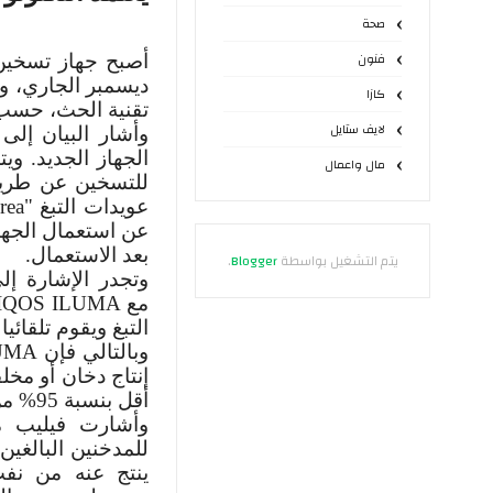
صحة
فنون
أصبح جهاز تسخين 
ديسمبر الجاري، وا
كازا
تقنية الحث، حسب 
لايف ستايل
وأشار البيان إلى
الجهاز الجديد. وي
مال واعمال
للتسخين عن طري
عويدات التبغ "
rea
عن استعمال الجهاز
بعد الاستعمال.
يتم التشغيل بواسطة
Blogger
.
وتجدر الإشارة إلى
مع
IQOS ILUMA
التبغ ويقوم تلقائيا
وبالتالي فإن
UMA
إنتاج دخان أو مخل
أقل بنسبة
95
% من
وأشارت فيليب مو
للمدخنين البالغين
ينتج عنه من نفث