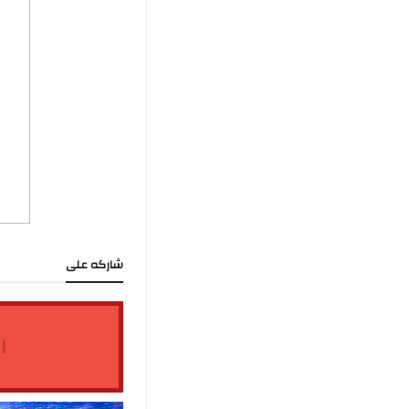
شاركه على
ا