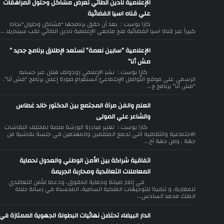
الإعلامية نادين الطائي تعرض مشاكل وحلول المراهقات
علي قناه اسيا الفضائية
كازا بوست : بعد أن حقق برنامجها "مشاكل وحلول"نجاحا
كبيراً عبر قناة اسيا الفضائية منح متابعي الإعلامية نادين الطائي لقب سيندريلا ...
الإعلامية “سابين نعمة” تستعد لإطلاق برنامج جديد ”
مش أنا”
كازا بوست : نشر الإعلامي رودولف هلال عبر حسابه
الرسمي على موقع التّواصل الإجتماعيّ أنستغرام صورة إعلان برنامج “مش أنا”.
“مش أنا” برنامج ج...
العلم والفن مرآة المجتمع بين الدكتور خالد غطاس
والشاعر علي المولى
كازا بوست : تعتبر مبادرة الورشة منصة لمختلف النقاشات
الاجتماعية والثقافية التي تجمع المثقفين والمهتمين في جلسة نقاشية من
جهة ، ومن جهة أخ...
اتفاقية شراكة بين الأمن الوطني والعدول لحماية
المعاملات التعاقدية ومحاربة الجريمة
في إطار صيانة وحماية الحقوق، ودعما للأمن التعاقدي
للمغاربة، و تنفيذا للتوجيهات الملكية السامية، المجسدة في رسالة جلالة
الملك محمد السادس...
الدار البيضاء تحتضن نهائيات البطولة الجهوية الممتازة في