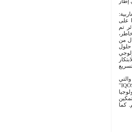
 إطار
ربية:
 على
ر تم
خاطر،
ال من
حلول
لوجي
بتكار
تسريع
التي
"
IQO
لوجيا
مكين
. كما