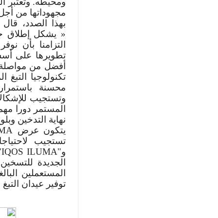
ومحيطه. وتعتبر ا
مجهوداتها من أجل
بهذا الصدد، قال 
« يشكل إطلاق جها
التزامنا بأن نوفر 
تطويرها على أسس 
أفضل من مواصلة ف
تكنولوجيا التبغ 
محسنة باستمرار 
وتستجيب للإشكالات
المستمر دورا مهم
نهاية التدخين وبل
يتكون عرض
UMA
تستجيب لاحتياجا
و"
IQOS ILUMA
"
الجديدة للتسخين
المستعملين البال
توفير عيدان التبغ 