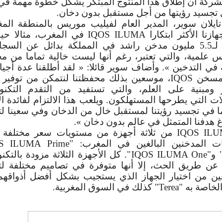
لشركة أن إطلاق هذا المنتوج المبتكر يشكل خطوة مهمة في
 تجسيد رؤيتها من أجل مستقبل بدون دخان.
تايلان سوير، المدير العام لفيليب موريس بالمنطقة المغا
زنا الأكثر ابتكارا
IQOS ILUMA
في المغرب، مثالا حيا
لـ
5.5
مليون مدخن راشد في المملكة بدائل عن السجائ
علمية، والتي تعتبر، رغم أنها ليست خالية تماما من م
ي التدخين ». وأضاف سوير قائلا: « لقد أطلقنا عدة أجي
المسخن
IQOS
، موسعين بذلك محفظتنا لنتمكن من توفير 
ومبنية على العلم، والتي تستفيد من التقدم التكنو
 التي يطرحها المستهلكون. ويلعب هذا الالتزام لفائدة الا
ا في تجسيد رؤيتنا لمستقبل خال من الدخان وفي سعينا ل
وغ هدفنا المتمثل في عالم بدون دخان ».
IQOS IL
من ثلاثة أجهزة من مستويات سعر مختلفة و
ت المدخنين البالغين في المغرب: "
S ILUMA Prime
 و"
IQOS ILUMA One
". كل الأجهزة الثلاثة مزودة بالتكنو
 عن طريق الحث، إلا أنها متوفرة في تصاميم مختلفة لت
غين من اختيار الجهاز الذي يستجيب بشكل أفضل أذواقهم
الخاصة به "
Terea
" كذلك في السوق المغربية.