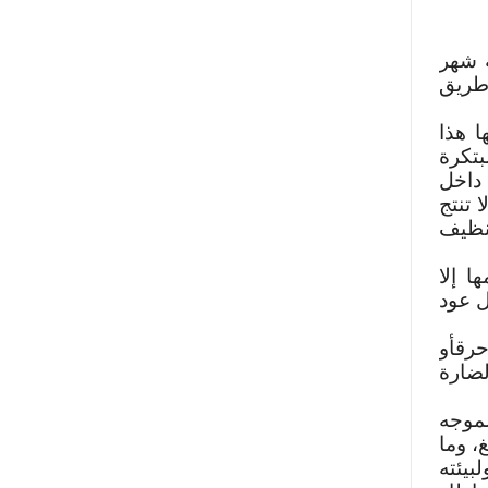
ة شهر
 طريق
ا هذا
بتكرة
 داخل
 تنتج
تنظيف
ا إلا
ل عود
حرقأو
لضارة
لموجه
، وما
يئته