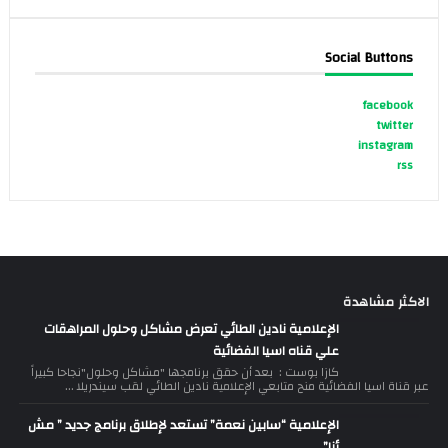
Social Buttons
facebook
twitter
instagram
rss
الاكثر مشاهدة
الإعلامية نادين الطائي تعرض مشاكل وحلول المراهقات
علي قناه اسيا الفضائية
كازا بوست : بعد أن حقق برنامجها "مشاكل وحلول"نجاحا كبيراً
عبر قناة اسيا الفضائية منح متابعي الإعلامية نادين الطائي لقب سيندريلا ...
الإعلامية “سابين نعمة” تستعد لإطلاق برنامج جديد ” مش
أنا”