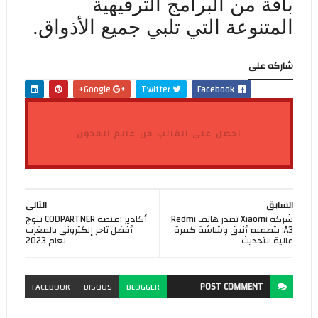
باقة من البرامج الترفيهية
المتنوعة التي تلبي جميع الأذواق.
شاركه على
Google+
Twitter
Facebook
احصل على القالب من عالم المدون
السابق
التالى
شركة Xiaomi تصدر ھاتف Redmi
أكادير :منصة CODPARTNER تتوج
A3: بتصمیم أنیق وشاشة كبیرة
أفضل تاجر إلكتروني بالمغرب
عالیة التحدیث
لعام 2023
POST
COMMENT
FACEBOOK
DISQUS
BLOGGER