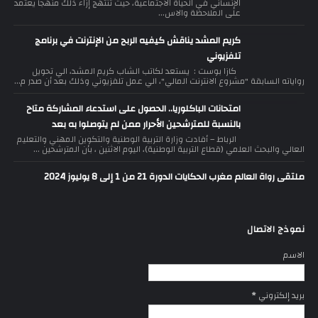
الإنساني في الحياة الاجتماعية، حيث تنتهج إزاء ذلك منهجا يعتمد
على الملاحظة والاس...
كريم المشد يناقش كيفيه الربح من الإنترنت في برنامج
تلفزيوني
كازا بوست : يستعد لكاتب الشاب كريم المشد، الي تحويل
رواياته السابقة "مشروع الانترنت المالي"، الي عمل تلفزيوني وذلك بعد أن صدر م...
امتحانات الباكلوريا.. الحصول على استدعاء المشاركة متاح
بالنسبة للمترشحين الأحرار ممن لم يتوصلوا به بعد
الرباط – أفادت وزارة التربية الوطنية والتكوين المهني والتعليم
العالي والبحث العلمي (قطاع التربية الوطنية)، اليوم الاثنين ، بأن المترشحين ...
ملتقى رواة العالم مغرب الحكايات الدورة 21 من 1 إلى 8 يوليوز 2024
نموذج الاتصال
الاسم
بريد إلكتروني
*