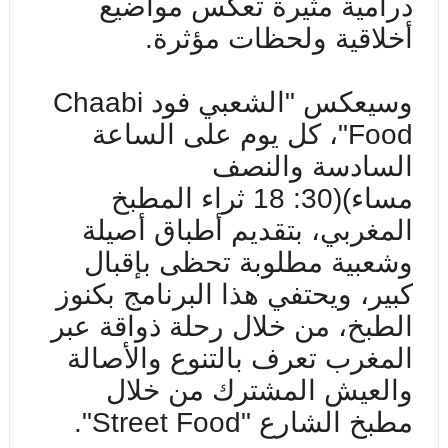
درامية مثيرة تعكس مواضيع
أخلاقية ولحظات مؤثرة.
وسيعكس "الشعبي فود
Chaabi
Food
"، كل يوم على الساعة
السادسة والنصف
مساء
(
18 :30)
ثراء المطبخ
المغربي، بتقديم أطباق أصيلة
وشعبية مطلوبة تحظى بإقبال
كبير، ويحتفي هذا البرنامج بكنوز
الطبخ، من خلال رحلة ذواقة عبر
المغرب تعرف بالتنوع والأصالة
والعيش المشترك من خلال
مطبخ الشارع "
Street Food
".