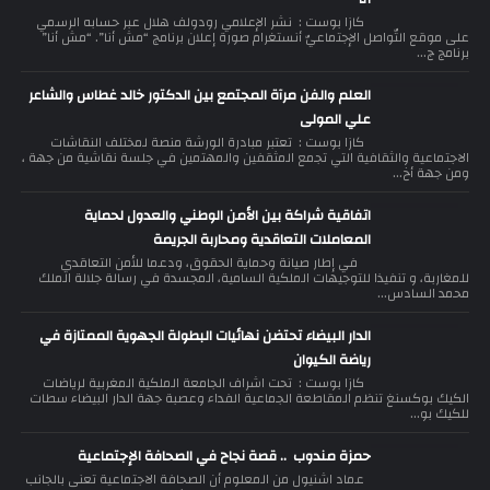
كازا بوست : نشر الإعلامي رودولف هلال عبر حسابه الرسمي
على موقع التّواصل الإجتماعيّ أنستغرام صورة إعلان برنامج “مش أنا”. “مش أنا”
برنامج ج...
العلم والفن مرآة المجتمع بين الدكتور خالد غطاس والشاعر
علي المولى
كازا بوست : تعتبر مبادرة الورشة منصة لمختلف النقاشات
الاجتماعية والثقافية التي تجمع المثقفين والمهتمين في جلسة نقاشية من جهة ،
ومن جهة أخ...
اتفاقية شراكة بين الأمن الوطني والعدول لحماية
المعاملات التعاقدية ومحاربة الجريمة
في إطار صيانة وحماية الحقوق، ودعما للأمن التعاقدي
للمغاربة، و تنفيذا للتوجيهات الملكية السامية، المجسدة في رسالة جلالة الملك
محمد السادس...
الدار البيضاء تحتضن نهائيات البطولة الجهوية الممتازة في
رياضة الكيوان
كازا بوست : تحت اشراف الجامعة الملكية المغربية لرياضات
الكيك بوكسنغ تنظم المقاطعة الجماعية الفداء وعصبة جهة الدار البيضاء سطات
للكيك بو...
حمزة مندوب .. قصة نجاح في الصحافة الإجتماعية
عماد اشنيول من المعلوم أن الصحافة الاجتماعية تعنى بالجانب