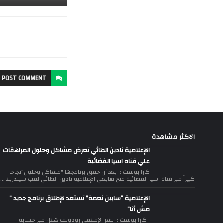
POST
COMMENT
الاكثر مشاهدة
الإعلامية نادين الطائي تعرض مشاكل وحلول المراهقات
علي قناه اسيا الفضائية
كازا بوست : بعد أن حقق برنامجها "مشاكل وحلول"نجاحا
كبيراً عبر قناة اسيا الفضائية منح متابعي الإعلامية نادين الطائي لقب سيندريلا ...
الإعلامية “سابين نعمة” تستعد لإطلاق برنامج جديد ”
مش أنا”
كازا بوست : نشر الإعلامي رودولف هلال عبر حسابه