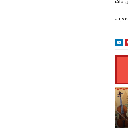
 تراث
مغرب،