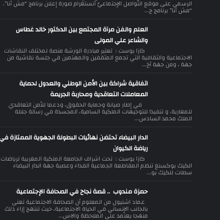
الرسمي على موقع التّواصل الإجتماعيّ أنستغرام صورة إعلان برنامج “مش أنا”.
“مش أنا” برنامج ج...
العلم والفن مرآة المجتمع بين الدكتور خالد غطاس
والشاعر علي المولى
كازا بوست : تعتبر مبادرة الورشة منصة لمختلف النقاشات
الاجتماعية والثقافية التي تجمع المثقفين والمهتمين في جلسة نقاشية من
جهة ، ومن جهة أخ...
اتفاقية شراكة بين الأمن الوطني والعدول لحماية
المعاملات التعاقدية ومحاربة الجريمة
في إطار صيانة وحماية الحقوق، ودعما للأمن التعاقدي
للمغاربة، و تنفيذا للتوجيهات الملكية السامية، المجسدة في رسالة جلالة
الملك محمد السادس...
الدار البيضاء تحتضن نهائيات البطولة الجهوية الممتازة في
رياضة الكيوان
كازا بوست : تحت اشراف الجامعة الملكية المغربية لرياضات
الكيك بوكسنغ تنظم المقاطعة الجماعية الفداء وعصبة جهة الدار البيضاء
سطات للكيك بو...
حمزة مندوب .. قصة نجاح في الصحافة الإجتماعية
عماد اشنيول من المعلوم أن الصحافة الاجتماعية تعنى
بالجانب الإنساني في الحياة الاجتماعية، حيث تنتهج إزاء ذلك
منهجا يعتمد على الملاحظة والاس...