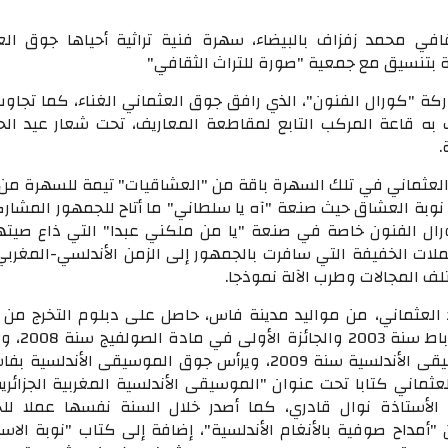
افي محمد زفزاف بالبيضاء، سهرة فنية تراثية أحياها جوق الع
 بتنسيق مع جمعية "صورة للتراث الثقافي"
ة "كورال الفنون"، الذي رافق جوق العثماني الغناء، كما تجاو
به قاعة المركب التابع لمقاطعة المعاريف، تحت شعار عيد الح
.
 العثماني في تلك السهرة باقة من "العشاقيات" تيمة للسهرة من 
وبة العشاق حيث صنعة "آه يا سلطاني" ما أتاح للجمهور المشار
رال الفنون خاصة في صنعة "يا من ملكني عبدا" التي ذاع صيتها 
ات الخفيفة التي سافرت بالجمهور إلى الزمن الأندلسي-المغربي ا
لف المجالات وطرب الآلة نموذجا.
العثماني، من مواليد مدينة فاس، حاصل على دبلوم التخرج من ا
التربوي الجهوي بالرباط سنة
الشرفية في الموسيقى الأندلسية سنة 2009، ويرأس جوق الموسيقى الأندلس
وأصدر العثماني كتابا تحت عنوان "الموسيقى الأندلسية المغربية الجزائر
20 بمعية الأستاذة نوال قادري، كما أصدر خلال السنة نفسها عملا ل
أمداح صوفية بالأنغام الأندلسية"، إضافة إلى كتاب "نوبة الاست