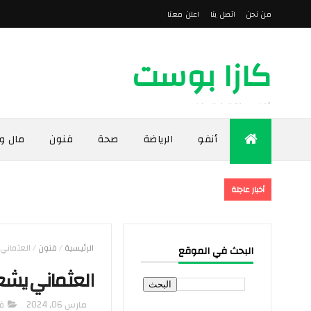
من نحن
اتصل بنا
اعلن معنا
كازا بوست
أخبار مدينة الدار البيضاء
أنفو
الرياضة
صحة
فنون
مال و
أخبار عاجلة
الرئيسية
/
فنون
/
العثماني 
البحث في الموقع
العثماني يشعل
مارس 06, 2024
ف