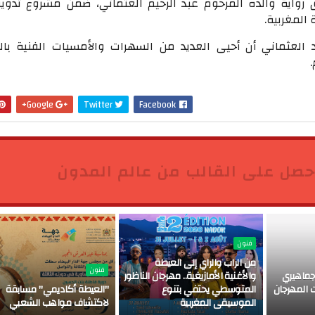
 رواية والده المرحوم عبد الرحيم العثماني، ضمن مشروع تدوين
المغربية.
عثماني أن أحيى العديد من السهرات والأمسيات الفنية بال
Google+
Twitter
Facebook
حصل على القالب من عالم المدون
فنون
من الراب والراي إلى العيطة
فنون
ماهيري
والأغنية الأمازيغية.. مهرجان الناظور
 المهرجان
المتوسطي يحتفي بتنوع
"العيطة أكاديمي" مسابقة
الموسيقى المغربية
لاكتشاف مواهب الشعبي