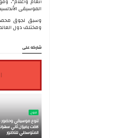
أنغام وأعلام"، وفق
الموسيقى الأندلسية 
وسبق لجوق محمد ال
ومختلف دول العالم.
شاركه على
ا
فنون
تنوع موسيقي وحضور ج
لافت يميزان ثاني سهرات
المتوسطي للناظور