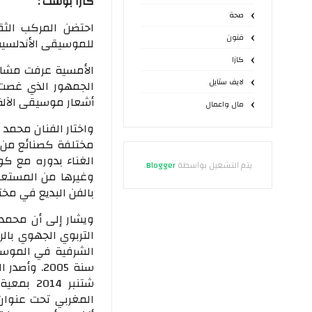
كازا بوست :
صحة
احتضن المركب الثق
فنون
للموسيقى الأندلسية
كازا
الأمسية عرفت مشارك
لايف ستايل
الجمهور الذي غصت 
أشعار موسيقى الآلة
مال واعمال
واختار الفنان محمد
مختلفة كصنائع من ن
الغناء بدوره مع كو
يتم التشغيل بواسطة
Blogger
.
وغيرها من المستعمل
بالفن البديع في مخت
ويشار إلى أن محمد 
سنة 2005. 
شتنبر 14
المغربي تحت عنوان "