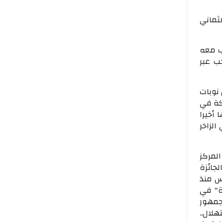
ثماني
ب معه
ب عبر
نوبات
كة في
أخيرا
لزاخر
لمركز
 2003 والجائزة الأولى في مادة الصولفيج سنة 2008، والجائزة
ية بفاس منذ
ية" في
لجمهور
هلال..