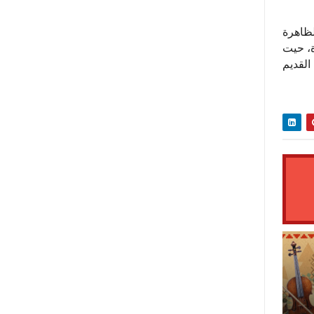
لظاهرة
ة، حيت
لقديم