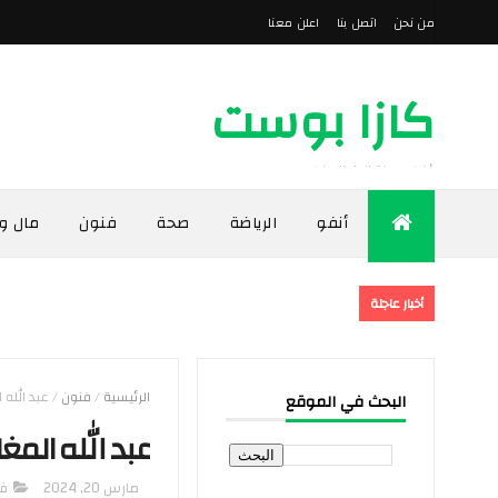
من نحن
اتصل بنا
اعلن معنا
كازا بوست
أخبار مدينة الدار البيضاء
أنفو
الرياضة
صحة
فنون
مال و
أخبار عاجلة
الرئيسية
/
فنون
/
عبد الله 
البحث في الموقع
عبد الله المغا
مارس 20, 2024
ف