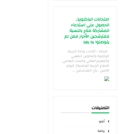
امتحانات الباكلوريا..
الحصول على استدعاء
المشاركة متاح بالنسبة
للمترشحين الأحرار ممن لم
يتوصلوا به بعد
الرباط – أفادت وزارة التربية
الوطنية والتكوين المهني
والتعليم العالي والبحث العلمي
(قطاع التربية الوطنية)، اليوم
الاثنين ، بأن المترشحين ...
التصنيفات
أنفو
رياضة