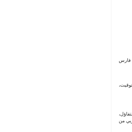
ت فارس
توقيت،
تفاؤل،
ربي من