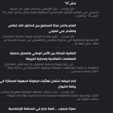
مش أنا”
كازا بوست : نشر الإعلامي رودولف هلال عبر حسابه
الرسمي على موقع التّواصل الإجتماعيّ أنستغرام صورة إعلان برنامج “مش أنا”.
“مش أنا” برنامج ج...
العلم والفن مرآة المجتمع بين الدكتور خالد غطاس
والشاعر علي المولى
كازا بوست : تعتبر مبادرة الورشة منصة لمختلف النقاشات
الاجتماعية والثقافية التي تجمع المثقفين والمهتمين في جلسة نقاشية من
جهة ، ومن جهة أخ...
اتفاقية شراكة بين الأمن الوطني والعدول لحماية
المعاملات التعاقدية ومحاربة الجريمة
في إطار صيانة وحماية الحقوق، ودعما للأمن التعاقدي
للمغاربة، و تنفيذا للتوجيهات الملكية السامية، المجسدة في رسالة جلالة
الملك محمد السادس...
الدار البيضاء تحتضن نهائيات البطولة الجهوية الممتازة في
رياضة الكيوان
كازا بوست : تحت اشراف الجامعة الملكية المغربية لرياضات
الكيك بوكسنغ تنظم المقاطعة الجماعية الفداء وعصبة جهة الدار البيضاء
سطات للكيك بو...
حمزة مندوب .. قصة نجاح في الصحافة الإجتماعية