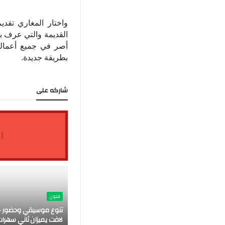
واختار المغاري تقدي
القديمة والتي عرف به
أصر في جميع أعماله
بطريقة جديدة
.
شاركه على
ا
فنون
تنوع موسيقي وحضور ج
لافت يميزان ثاني سهرات