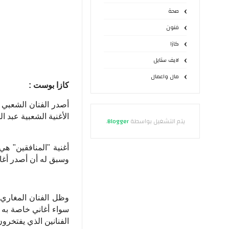
صحة
فنون
كازا
لايف ستايل
مال واعمال
كازا بوست :
أصدر الفنان الشعبي ع
الأغنية الشعبية عبد ال
يتم التشغيل بواسطة
Blogger
.
أغنية "المنافقين" هي
وسبق له أن أصدر أغا
وظل الفنان المغاري و
سواء أغاني خاصة به أ
الفنانين الذي يفتخرون