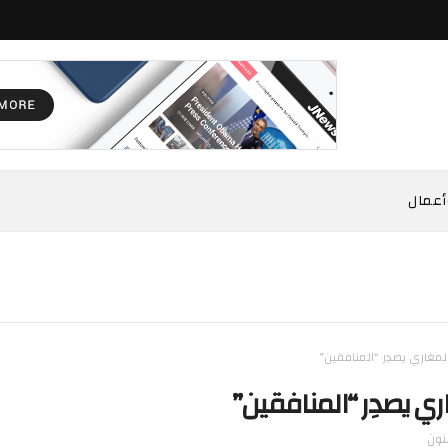
أعمال
المغاري يصدِر “المنافقين”
ري يصدِر “المنافقين”
نون