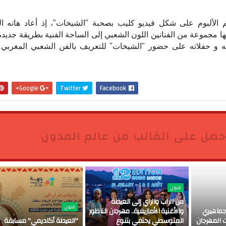
م الألبوم على شكل فيديو كليب بصحبة "الشيخات"، إذ أعاد هاته ا
ا مجموعة من الفنانين اللون الشعبي إلى الساحة الفنية بطريقة جديد
 و حفلاته على حضور "الشيخات" للتعريف بالفن الشعبي المغربي ا
Google+
Twitter
Facebook
حصل على القالب من عالم المدون
فنون
من الراب والراي إلى العيطة
فنون
ماهيري
والأغنية الأمازيغية.. مهرجان الناظور
 المهرجان
المتوسطي يحتفي بتنوع
"العيطة أكاديمي" مسابقة