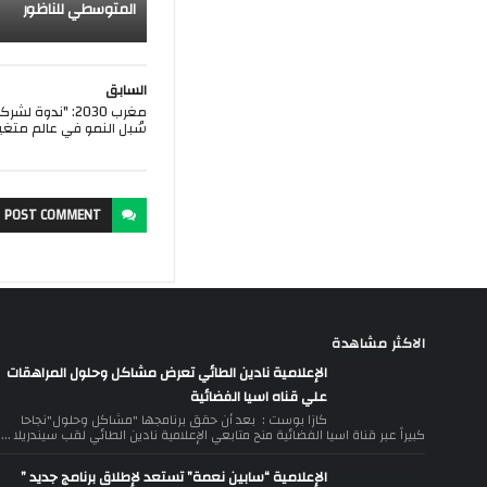
المتوسطي للناظور
السابق
مغرب 2030: "ندو
سُبل النمو في عالم متغير
POST
COMMENT
الاكثر مشاهدة
الإعلامية نادين الطائي تعرض مشاكل وحلول المراهقات
علي قناه اسيا الفضائية
كازا بوست : بعد أن حقق برنامجها "مشاكل وحلول"نجاحا
كبيراً عبر قناة اسيا الفضائية منح متابعي الإعلامية نادين الطائي لقب سيندريلا ...
الإعلامية “سابين نعمة” تستعد لإطلاق برنامج جديد ”