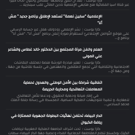
كازا بوست : بعد أن حقق برنامجها "مشاكل وحلول"نجاحا كبيراً
عبر قناة اسيا الفضائية منح متابعي الإعلامية نادين الطائي لقب سيندريلا ...
الإعلامية “سابين نعمة” تستعد لإطلاق برنامج جديد ” مش
أنا”
كازا بوست : نشر الإعلامي رودولف هلال عبر حسابه الرسمي
على موقع التّواصل الإجتماعيّ أنستغرام صورة إعلان برنامج “مش أنا”. “مش أنا”
برنامج ج...
العلم والفن مرآة المجتمع بين الدكتور خالد غطاس والشاعر
علي المولى
كازا بوست : تعتبر مبادرة الورشة منصة لمختلف النقاشات
الاجتماعية والثقافية التي تجمع المثقفين والمهتمين في جلسة نقاشية من جهة ،
ومن جهة أخ...
اتفاقية شراكة بين الأمن الوطني والعدول لحماية
المعاملات التعاقدية ومحاربة الجريمة
في إطار صيانة وحماية الحقوق، ودعما للأمن التعاقدي
للمغاربة، و تنفيذا للتوجيهات الملكية السامية، المجسدة في رسالة جلالة الملك
محمد السادس...
الدار البيضاء تحتضن نهائيات البطولة الجهوية الممتازة في
رياضة الكيوان
كازا بوست : تحت اشراف الجامعة الملكية المغربية لرياضات
الكيك بوكسنغ تنظم المقاطعة الجماعية الفداء وعصبة جهة الدار البيضاء سطات