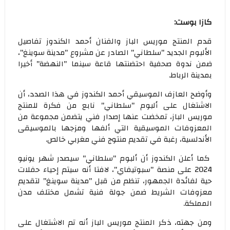
كازا بوست:
قدم المنتج موريس الباز والفنان أحمد الكندوز تفاصيل
الألبوم الجديد "سلطاني" الصادر عن مشروع "مدينة سوينغ"،
ضمن ندوة صحفية احتضنتها قاعة سينما "النهضة" أخيرا
بمدينة الرباط.
وأوضح العازف الموسيقي أحمد الكندوز في هذا الصدد، أن
الاشتغال على ألبوم "سلطاني" نابع من فكرة للمنتج
موريس الباز، تمخضت عنها إصدار فني يتضمن مجموعة من
المعزوفات الموسيقية التي ألفها ومزجها بالموسيقى
الأندلسية، رغبة في تقديم منتوج فني مغربي خالص.
كما أعلن الكندوز أن ألبوم "سلطاني" سيصدر شهر يونيو
2024 على منصة "سبوتيفاي"، لافتا أنه سيتم إحياء حفلات
حية لفائدة الجمهور، تنظم من قبل "مدينة سوينغ" لتقديم
معزوفات الشريط ضمن جولة فنية تشمل مختلف مدن
المملكة.
ومن جهته، ذكر المنتج موريس الباز أنه تم الاشتغال على