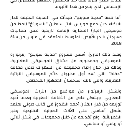
تقديم أفضل تجربة فنية حية للجمهور تجعلهم منصهرين في
الإحساس الذي ينبع من هذا الألبوم.
أما قصة "مدينة سوينغ"، فبدأت في المدينة العتيقة للدار
البيضاء حين جمع موريس الباز سلاطين "السوينغ" (نمط من
موسيقى الجاز) المغاربة لإقامة تاريخية ضمن فعاليات
مهرجان البحر الأبيض المتوسط المنعقد في مارس من سنة
2018.
ومنذ ذلك التاريخ، أسس مشروع "مدينة سوينغ" ريبرتواره
الموسيقي وجمهوره من عشاق الموسيقى المغاربية،
وذلك من خلال إحياء مجموعة من السهرات ضمن فعالية
"حفلة" التي تعد أول مهرجان دائم للموسيقى التراثية
المغربية، والتي نالت استحسان الجمهور المتخصص.
وتشكل الريبرتوار من مواضيع من التراث الموسيقي
المغاربي، وبشكل خاص من الثقافة المغربية بعدما أعيد
توزيعه من قبل الفنان أحمد الكندوز في قالب صوتي يعتمد
بشكل أساسي على الآلات الصوتية التقليدية وغير
الكهربائية، وتم تقديمه من خلال مجموعات في شكل ثلاثي
أو رباعي أو خماسي.