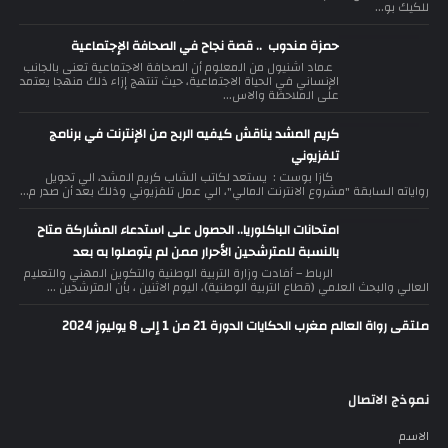
للكيك بو...
حمزة مندوب .. قصة نجاح في الصحافة الإجتماعية
عماد اشنيول من المعلوم أن الصحافة الاجتماعية تعنى بالجانب
الإنساني في الحياة الاجتماعية، حيث تنتهج إزاء ذلك منهجا يعتمد
على الملاحظة والاس...
كريم المشد يناقش كيفيه الربح من الإنترنت في برنامج
تلفزيوني
كازا بوست : يستعد لكاتب الشاب كريم المشد، الي تحويل
رواياته السابقة "مشروع الانترنت المالي"، الي عمل تلفزيوني وذلك بعد أن صدر م...
امتحانات الباكلوريا.. الحصول على استدعاء المشاركة متاح
بالنسبة للمترشحين الأحرار ممن لم يتوصلوا به بعد
الرباط – أفادت وزارة التربية الوطنية والتكوين المهني والتعليم
العالي والبحث العلمي (قطاع التربية الوطنية)، اليوم الاثنين ، بأن المترشحين ...
ملتقى رواة العالم مغرب الحكايات الدورة 21 من 1 إلى 8 يوليوز 2024
نموذج الاتصال
الاسم