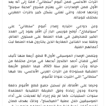
التراث الأندلسي ضمن ألبوم "سلطاني"، لافتا إلى أنه يعد
الأول ضمن الإصدارات التي يعتزم مشروع "مدينة سوينغ"
إنتاجها لاحقا، والتي تعتني بشكل كبير بالتراث المغربي
بمختلف تلويناته.
وعن دواعي اختياره إصدار ألبوم "سلطاني" على
"سبوتيفاي"، أوضح موريس الباز أن الأمر يعود إلى العدد
الكبير للمنخرطين في هذه المنصة على مستوى العالم،
ولقلة عدد الفنانين المغاربة الذين يختارون هذه المنصة لبث
أعمالهم الفنية.
ويتضمن الإصدار الموسيقي الأول 8 قطع، أربعة منها تأليف
أصلي للفنان أحمد الكندوز أبدعها في مراحل مختلفة من
حياته ورأت النور متم سنة 2023، فيما القطع الأربعة
المتبقية مستوحاة من التراث العربي الأندلسي، بما فيها
"سلطاني" التي اختيرت عنوانا للألبوم.
وحرصا على الأصالة، تم تسجيل جميع قطع الألبوم دفعة
واحدة ودون إعادة وفق الطريقة التقليدية المعتمدة
سنوات الستينيات. كما لم يتم إجراء أية تعديلات على أداء
الموسيقيين خلال عملية "الميكساج"، وذلك بهدف ضمان