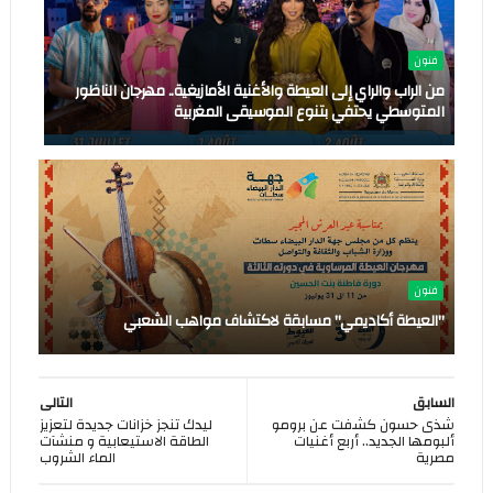
فنون
من الراب والراي إلى العيطة والأغنية الأمازيغية.. مهرجان الناظور
المتوسطي يحتفي بتنوع الموسيقى المغربية
فنون
"العيطة أكاديمي" مسابقة لاكتشاف مواهب الشعبي
السابق
التالى
شذى حسون كشفت عن برومو
ليدك تنجز خزانات جديدة لتعزيز
ألبومها الجديد.. أربع أغنيات
الطاقة الاستيعابية و منشآت
مصرية
الماء الشروب