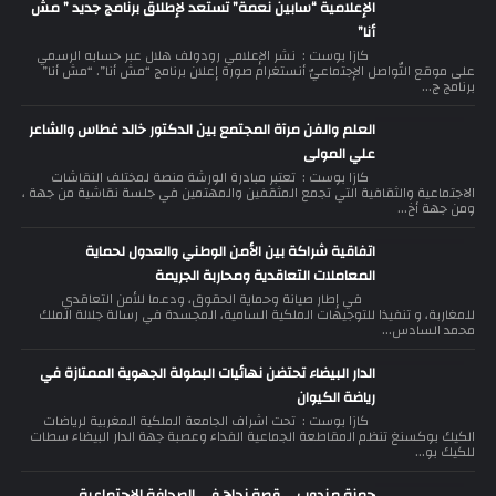
الإعلامية “سابين نعمة” تستعد لإطلاق برنامج جديد ” مش
أنا”
كازا بوست : نشر الإعلامي رودولف هلال عبر حسابه الرسمي
على موقع التّواصل الإجتماعيّ أنستغرام صورة إعلان برنامج “مش أنا”. “مش أنا”
برنامج ج...
العلم والفن مرآة المجتمع بين الدكتور خالد غطاس والشاعر
علي المولى
كازا بوست : تعتبر مبادرة الورشة منصة لمختلف النقاشات
الاجتماعية والثقافية التي تجمع المثقفين والمهتمين في جلسة نقاشية من جهة ،
ومن جهة أخ...
اتفاقية شراكة بين الأمن الوطني والعدول لحماية
المعاملات التعاقدية ومحاربة الجريمة
في إطار صيانة وحماية الحقوق، ودعما للأمن التعاقدي
للمغاربة، و تنفيذا للتوجيهات الملكية السامية، المجسدة في رسالة جلالة الملك
محمد السادس...
الدار البيضاء تحتضن نهائيات البطولة الجهوية الممتازة في
رياضة الكيوان
كازا بوست : تحت اشراف الجامعة الملكية المغربية لرياضات
الكيك بوكسنغ تنظم المقاطعة الجماعية الفداء وعصبة جهة الدار البيضاء سطات
للكيك بو...
حمزة مندوب .. قصة نجاح في الصحافة الإجتماعية