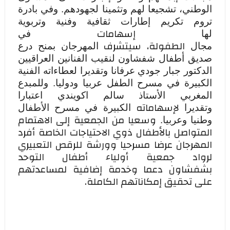
الوطني، تشجيعا لهم وتثمينا لجهودهم.
وفي بادرة
تروم تكريم
إطارات ثقافية وفنية وتربوية
إسهامات
لها
في
الطفولة،
سيتشرف
مجال
المهرجان بمنح درع
صديق أطفال شفشاون لنقيب الفنانين العراقيين
الدكتور جبار جودي عرفانا وتقديرا لعطاءاته الفنية
الكبيرة في مسرح الطفل عربيا ودوليا. وللمبدع
المغربي الأستاذ سالم اكويندي اعتبارا
لإسهاماته
وتقديرا
الكبيرة في مسرح الأطفال
وسعيا من الجمعية إلى الاهتمام
وطنيا وعربيا.
المتواصل بالأطفال ذوي الاحتياجات الخاصة أفرد
المهرجان عرضا مسرحيا وورشة للرقص التعبيري
لرواد جمعية أولياء أطفال التوحد
بشفشاون
دعما وخدمة إضافية لمساعدتهم
على تحقيق إمكاناتهم الكاملة.