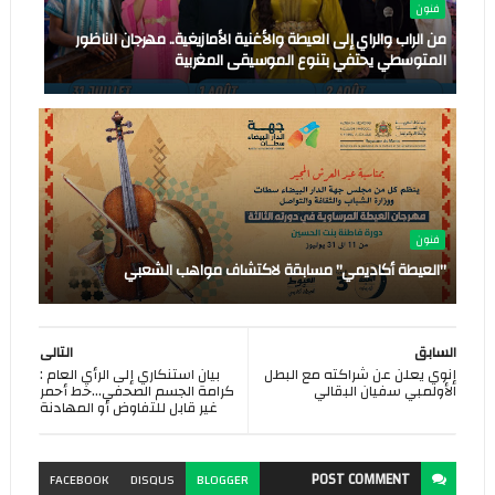
فنون
من الراب والراي إلى العيطة والأغنية الأمازيغية.. مهرجان الناظور
المتوسطي يحتفي بتنوع الموسيقى المغربية
فنون
"العيطة أكاديمي" مسابقة لاكتشاف مواهب الشعبي
السابق
التالى
إنوي يعلن عن شراكته مع البطل
بيان استنكاري إلى الرأي العام :
الأولمبي سفيان البقالي
كرامة الجسم الصحفي...خط أحمر
غير قابل للتفاوض أو المهادنة
POST
COMMENT
FACEBOOK
DISQUS
BLOGGER