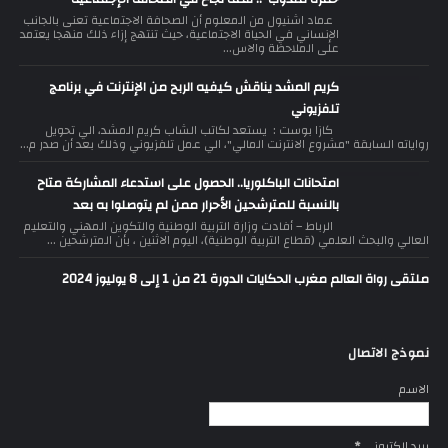
عماد اشنيول من المعلوم أن الصحافة الاجتماعية تعنى بالجانب
الإنساني في الحياة الاجتماعية، حيث تنتهج إزاء ذلك منهجا يعتمد
على الملاحظة والاس...
كريم المشد يناقش كيفيه الربح من الإنترنت في برنامج
تلفزيوني
كازا بوست : يستعد لكاتب الشاب كريم المشد، الي تحويل
رواياته السابقة "مشروع الانترنت المالي"، الي عمل تلفزيوني وذلك بعد أن صدر م...
امتحانات الباكلوريا.. الحصول على استدعاء المشاركة متاح
بالنسبة للمترشحين الأحرار ممن لم يتوصلوا به بعد
الرباط – أفادت وزارة التربية الوطنية والتكوين المهني والتعليم
العالي والبحث العلمي (قطاع التربية الوطنية)، اليوم الاثنين ، بأن المترشحين ...
ملتقى رواة العالم مغرب الحكايات الدورة 21 من 1 إلى 8 يوليوز 2024
نموذج الاتصال
الاسم
بريد إلكتروني
*