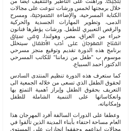
بلجيكا.
وراهنت على التأطير والتثقيف أيضا من
خلال برمجتها لخمس ورشات تنوعت على مجالات
،
المسرحية،
الكتابة المسرحية
والإضاءة
ومسرح
الدمى،
وتطوير المهارات الجسدية والحركية
والرقص التعبيري للطفل.
ورشات يؤطرها فنانون
،
،
. وفي سياق
خبراء من العراق
مصر
وهولندا
انفتاح المهرجان على أدب الأطفال
سيتخلل
برنامج هذه الدورة تقديم وتوقيع منجز مسرحي
موسوم ب "طفل من زماننا" للكاتب المسرحي
.
الدكتور أحمد السبياع
كما ستعرف هذه الدورة تنظيم المنتدى السادس
لحقوق الطفل الذي تسعى من خلاله الجمعية الى
أ
ا
لتعريف بحقوق الطفل وإبراز
همية التمتع بها
وانعكاساتها على التنمية الشاملة للطفل
إ
.
و
مكانياته
وعطفا على الدورات السالفة أفرد المهرجان هذا
العام مساحة احتفاء بأبناء المدينة الذين تألقوا في
مجالات إبداعهم وحققوا إنجازات على المستوى