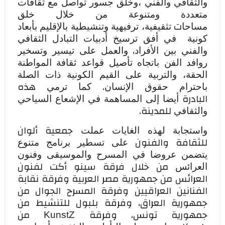
والثقافي والفني
،وخلق جسور تواصل مع ثقافات
متعددة ومتنوعة
من خلال خلق
ت
مساحا
تثقيفية،
ترفيهية وتنشيطية بالإقليم بأبعاد
كونية
في أفق ترسيخ أدبيات التبادل الثقافي
،
والفني بين الأفراد
والعمل على تيسير وتسخير
روافد الفن باتجاه تأصيل قواعد ثقافة المواطنة
الحقة، والتربية على القيم الكونية ذات الصلة
.
هذه
باحترام حقوق الإنسان
كما ترمي
البادرة
أيضا إلى
المساهمة في الإشعاع السياحي
للمدينة
.
والثقافي
جمعية ألوان
واستجابة لهذه الغايات عملت
للثقافة والفنون
على تسطير برنامج متنوع
يتضمن عروضا في المسرح والموسيقى وفنون
من خلال فرقة سينو أكت لفنون
العرائس
العرائس من جمهورية مصر العربية وفرقة نقابة
الفنانين العراقيين وفرقة المسرح الجوال من
جمهورية العراق، وفرقة بلبول للتنشيط من
جمهورية تونس، وفرقة
من
KunstZ