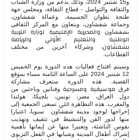
و15 شتنبر 2024، وذلك بدعم من وزارة الشباب
والثقافة والتواصل - قطاع الثقافة، ومجلس جهة
طنجة تطوان الحسيمة، وعمالة شفشاون،
وجماعة شفشاون، وبتعاون مع المركز الثقافي
والمديرية الإقليمية لوزارة التربية
بشفشاون
الوطنية والتعليم الأولي والرياضة
بشفشاون،
وشركاء آخرين من مختلف
القطاعات.
وسيتم افتتاح فعاليات هذه الدورة يوم الخميس
12 شتنبر 2024 على الساعة الثامنة مساء بموقع
القصبة. هذه الدورة ستعرف مشاركة
موسيقية ومسرحية
فرق
وفنانين وباحثين من
دول العراق، مصر، تونس، بلجيكا، هولندا
التي
والمغرب.
هذه التظاهرة
تسعى الجمعية إلى
،
إخراجها لوجود مدينة شفشاون سنويا
اعتبارا
منها لدور الفن والتنشيط في تثقيف وتهذيب
نفوس الناشئة،
وتعبيرا
منها
عن إيمانها بأهمية
إشراك أطفال المدينة وشبابها في الفعل التربوي