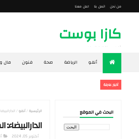
من نحن
اتصل بنا
اعلن معنا
كازا بوست
أخبار مدينة الدار البيضاء
أنفو
الرياضة
صحة
فنون
مال و
أخبار عاجلة
الرئيسية
/
أنفو
/
الدارالبيضاء: 
البحث في الموقع
الدارالبيضاء: المحج
أكتوبر 05, 2024
أ