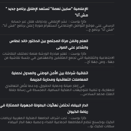
الإعلامية “سابين نعمة” تستعد لإطلاق برنامج جديد ”
مش أنا”
كازا بوست : نشر الإعلامي رودولف هلال عبر حسابه
الرسمي على موقع التّواصل الإجتماعيّ أنستغرام صورة إعلان برنامج “مش أنا”.
“مش أنا” برنامج ج...
العلم والفن مرآة المجتمع بين الدكتور خالد غطاس
والشاعر علي المولى
كازا بوست : تعتبر مبادرة الورشة منصة لمختلف النقاشات
الاجتماعية والثقافية التي تجمع المثقفين والمهتمين في جلسة نقاشية من
جهة ، ومن جهة أخ...
اتفاقية شراكة بين الأمن الوطني والعدول لحماية
المعاملات التعاقدية ومحاربة الجريمة
في إطار صيانة وحماية الحقوق، ودعما للأمن التعاقدي
للمغاربة، و تنفيذا للتوجيهات الملكية السامية، المجسدة في رسالة جلالة
الملك محمد السادس...
الدار البيضاء تحتضن نهائيات البطولة الجهوية الممتازة في
رياضة الكيوان
كازا بوست : تحت اشراف الجامعة الملكية المغربية لرياضات
الكيك بوكسنغ تنظم المقاطعة الجماعية الفداء وعصبة جهة الدار البيضاء
سطات للكيك بو...