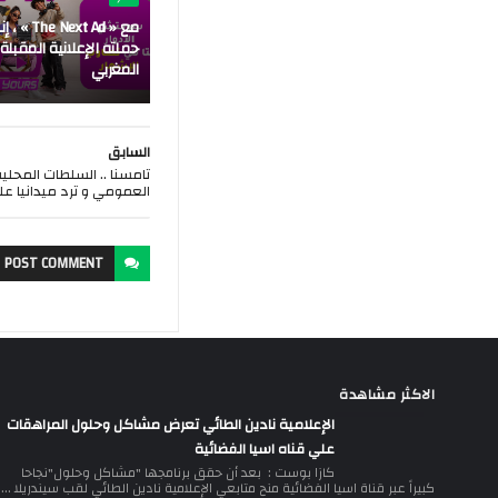
مع « Next Ad
حملته الإعلانية المقبلة
المغربي
السابق
تامسنا .. السلطات المحلي
العمومي و ترد ميدانيا ع
POST
COMMENT
الاكثر مشاهدة
الإعلامية نادين الطائي تعرض مشاكل وحلول المراهقات
علي قناه اسيا الفضائية
كازا بوست : بعد أن حقق برنامجها "مشاكل وحلول"نجاحا
كبيراً عبر قناة اسيا الفضائية منح متابعي الإعلامية نادين الطائي لقب سيندريلا ...