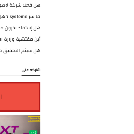
هل فعلا شركة لاصوند
ما سر système ؟ هل هو مفتعل؟
هل إستفاذ آخرون من
أين مفتشية وزارة ال
هل سيثم التحقيق مع
شاركه على
ا
أنفو