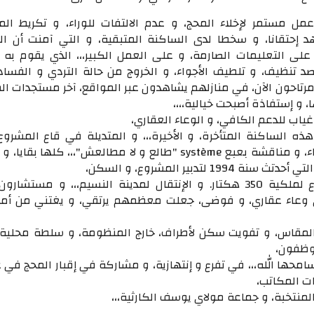
مل مستمر لإخلاء المحج، و عدم الالتفات للوراء، و تكريط الم
د إحتقانا، و سخطا لدى الساكنة المتبقية، و التي آمنت أن ال
 على التعليمات الصارمة، و على العمل الكبير،،، الذي يقوم به 
 تنظيف، و تلطيف الأجواء، و الخروج من حالة التردي و الفساد،
مرتاحون الآن، في منازلهم يشاهدون عبر المواقع، آخر مستجدات ال
، و إستفاذة أصبحت خيالية،،،،
 غياب للدعم الكافي، و الوعاء العقاري،
ذه الساكنة المتأخرة، و الأخيرة،،، و المتديلة في قاع المشروع
مدرسي، و سنة بيضاء، و مناقشة بعبع système "طالع و لا مطالعش"،،، كلها بقايا
199 لتدبير المشروع، و السكن،
حيث جاء معها،،، نزع لملكية 350 هكتار. و الإنتقال لمدينة النسيم،،، و مستشا
وعاء عقاري، و فوضى، جعلت معظمهم يرتقي، و يغتني من أمو
المقاس، و تفويت سكن لأطراف، خارج المنظومة، و سلطة محلية
وظفون،
محها الله،،، في تفرع و إنتهازية، و مشاركة في إقبار المحج في 
ت المكاتب،
منتخبة، و جماعة مولاي يوسف الكارثية،،،