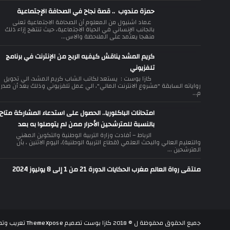
حمزة مندوب .. قصة نجاح في الصحافة الإجتماعية
عماد اشنيول من المعلوم أن الصحافة الاجتماعية تعنى
بالجانب الإنساني في الحياة الاجتماعية، حيث تنتهج إزاء ذلك
منهجا يعتمد على الملاحظة والاس...
كريم المشد يناقش كيفيه الربح من الإنترنت في برنامج
تلفزيوني
كازا بوست : يستعد لكاتب الشاب كريم المشد، الي تحويل
رواياته السابقة "مشروع الانترنت المالي"، الي عمل تلفزيوني وذلك بعد أن صدر
م...
امتحانات الباكلوريا.. الحصول على استدعاء المشاركة متاح
بالنسبة للمترشحين الأحرار ممن لم يتوصلوا به بعد
الرباط – أفادت وزارة التربية الوطنية والتكوين المهني
والتعليم العالي والبحث العلمي (قطاع التربية الوطنية)، اليوم الاثنين ، بأن
المترشحين ...
ملتقى رواة العالم مغرب الحكايات الدورة 21 من 1 إلى 8 يوليوز 2024
جميع الحقوق محفوظة ل ©
2018
كازا بوست
تصميم
ThemeXpose
تعريب وتط