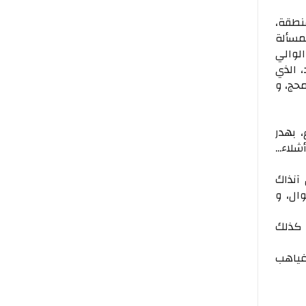
نطقة،
مسألة
الوالي
 الذي
محج، و
، بهدر
، و أشلاء...
رون آنذاك
ال، و
 كذلك
غياهب