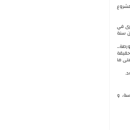
مشروع
خرى في
ليار سنتيم..ما بين سنة
رطة...
 حقيقة
لى ما
د.
سة، و