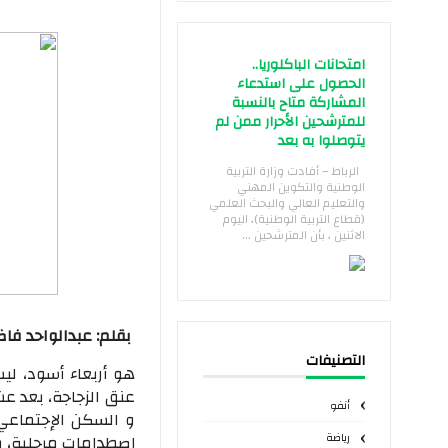
امتحانات الباكلوريا..
الحصول على استدعاء
المشاركة متاح بالنسبة
للمترشحين الأحرار ممن لم
يتوصلوا به بعد
الرباط – أفادت وزارة التربية
الوطنية والتكوين المهني
والتعليم العالي والبحث العلمي
(قطاع التربية الوطنية)، اليوم
الاثنين ، بأن المترشحين ...
بقلم: عبدالواحد فاض
التصنيفات
هو أربعاء أسود، لي
عنق الزجاجة، بعد ع
أنفو
و السكن الإجتماعي،
رياضة
إصطدامات مرحلية، 