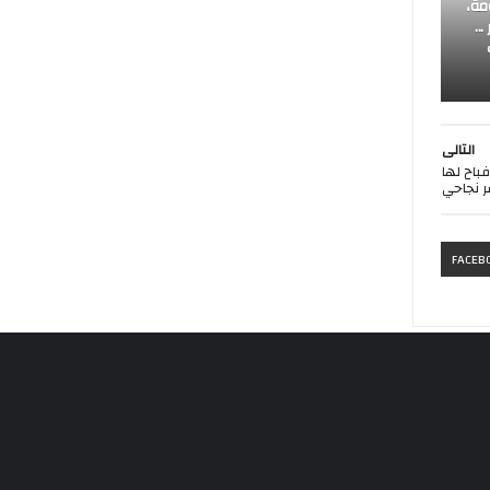
المعلومة،
..
التالى
باح لها
ر نجاحي
FACEB