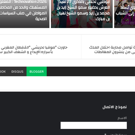
أبوظبي تحتفي بالذكرى 27 لعيد
Technovation 2026 : 
The  » ، إنوي يُسند
العرش بحضور سمو الشيخ زايد بن
المستهلك والحد من المخاطر .
 إلى الشباب
محمد بن زايد وسمو الشيخ نهيان
المواطن في صلب السياسات
بن مبارك
الصحية
ة تواصل محاربة احتلال الملك
حاورت "صوفيا لحريشي "القفطان المغربي ف
لى من ينشرون المغالطات
بأسراره:الإبداع و الشغف الكبير س
OOK
DISQUS
BLOGGER
نموذج الاتصال
الاسم