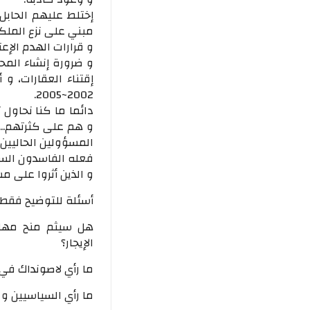
إختلط عليهم الحابل
مبني على نزع الملكية
و قرارات الهدم الإعت
و ضرورة إنشاء المحج،
2002~2005.
دائما ما كنا نحاول 
و هم على كثرتهم....
المسؤولين الحاليين
فعله الفاسدون الساب
و الذين أثروا على م
أسئلة للتوضيح فقط..
هل سيثم منح مهلة 
الإيجار؟
ما رأي لاصونداك في م
ما رأي السياسيين و ا