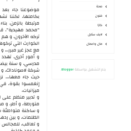
صحة
موضوعنا جاء بعد ع
بكاملها، لكننا نشه
فنون
مرتبطة بالزمن، بناء
كازا
"محمد مهيدية"، قصد
لايف ستايل
تركه الآخرون، و هم 
الكوارث التي تركوها
مال واعمال
مع عجز غير مبرر،،، و
و أمور أخرى، تهدد ه
شركة لاصوناداك، و التي أحدتث سنة 4
يتم التشغيل بواسطة
Blogger
.
إنغمسوا بقوة، في 
ميزانيات،
و تدبير منظم على 
متورطة، و أطر، و م
و ساكنة متواطئة سا
الظلمات، و بين ردها
و تعاقب، للمجالس ال
و وعود كاذبة.