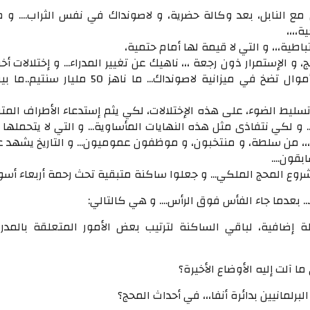
 مع النابل، بعد وكالة حضرية، و لاصونداك في نفس الثراب.... و 
،،،،
باطية،،، و التي لا قيمة لها أمام حتمية،
 و الإستمرار ذون رجعة ،،، ناهيك عن تغيير المدراء... و إختلالات أ
إقتناء العقارات، و أموال تضخ في ميزانية لاصونداك... ما ناهز 50 م
تسليط الضوء، على هذه الإختلالات، لكي يثم إستدعاء الأطراف المتو
 و لكي نتفاذى مثل هذه النهايات المأساوية... و التي لا يتحملها
،،، من سلطة، و منتخبون، و موظفون عموميون... و التاريخ يشهد ع
قون....
شروع المحج الملكي... و جعلوا ساكنة متبقية تحث رحمة أربعاء أسو
. بعدما جاء الفأس فوق الرأس.... و هي كالتالي:
إضافية، لباقي الساكنة لترتيب بعض الأمور المتعلقة بالمدر
ا آلت إليه الأوضاع الأخيرة؟
لبرلمانيين بدائرة أنفا،،، في أحداث المحج؟