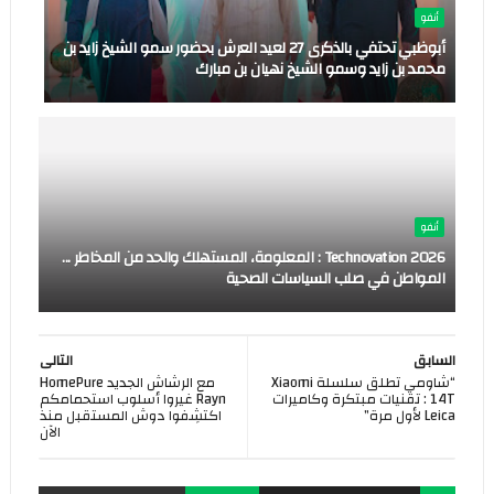
أنفو
أبوظبي تحتفي بالذكرى 27 لعيد العرش بحضور سمو الشيخ زايد بن
محمد بن زايد وسمو الشيخ نهيان بن مبارك
أنفو
Technovation 2026 : المعلومة، المستهلك والحد من المخاطر ...
المواطن في صلب السياسات الصحية
السابق
التالى
“شاومي تطلق سلسلة Xiaomi
مع الرشاش الجديد HomePure
14T : تقنيات مبتكرة وكاميرات
Rayn غيروا أسلوب استحمامكم
Leica لأول مرة”
اكتشِفوا دوش المستقبل منذ
الآن