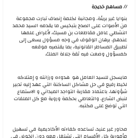
// مساهم خديجة
بنوايا غير بريئة، ومجانبة لكلمة إنصاف تبارت مجموعة
من الأصوات على الصدح بتبخيس ما يقدمه السيد محمد
النشطي عامل مقاطعات بن مسيك، لأغراض علمها
عندهم، برهان الوقوف في وجه مسؤول يسعى إلى
تطبيق المساطر القانونية، بما يقتضيه موقعه
كمسؤول وضعت فيه ثقة جلالة الملك.
مايسجل للسيد العامل هو هدوءه ورزانته و إمتلاكه
لخيط رفيع في حل مشاكل الساكنة التي عهد إليه تدبير
شؤونها، باعتماد مقاربة التواجد الميداني و الاستماع
لنبض الشارع، والتعاطي بحكمة وروية مع كل الملفات
التي توضع على مكتبه.
محاور غير عنيد، تساعده كفاءته الأكاديمية في تسهيل
مأمورية كل الأقسام التي تشتغل معه دون الخوض في