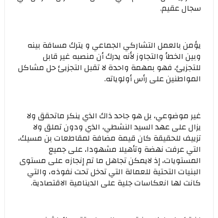
سجال عقيم.
يؤمن بالعمل التشاركي الجماعي و يترك مسافة بينه
وبين الخطأ والتجاوز لأنه يدرك أن منصبه غير قابل
للتجزيئ، فهو بمهمة واحدة لا تقبل التجزيئ حل مشاكل
المواطنين على رأس أولوياته.
غير موضوعي، بل هو جاحد ذاك الذي ينكر ماتحقق ولا
يزال على عهد السيد النشطي، الذي ودون تملق ولا
تزييف للحقيقة كان قيمة مضافة لمقاطعات بن مسيك،
التي عرفت نهضة وتأهيلا مشهودا، على جميع
المستويات، إذ لايمكن تجاهل ما تم إنجازه على مستوى
البنيات التحتية للعمالة التي تدخل تحت نفوذه، والتي
كانت لها انعكاسات جلية على الدينامية الاقتصادية.