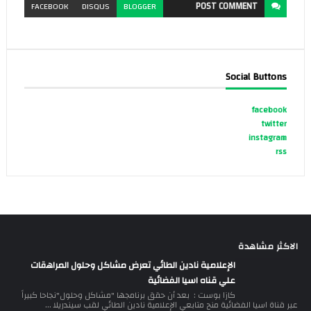
POST
COMMENT
FACEBOOK
DISQUS
BLOGGER
Social Buttons
facebook
twitter
instagram
rss
الاكثر مشاهدة
الإعلامية نادين الطائي تعرض مشاكل وحلول المراهقات
علي قناه اسيا الفضائية
كازا بوست : بعد أن حقق برنامجها "مشاكل وحلول"نجاحا كبيراً
عبر قناة اسيا الفضائية منح متابعي الإعلامية نادين الطائي لقب سيندريلا ...