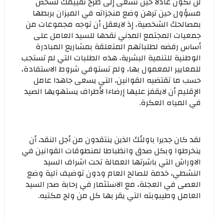
لن تكون عادلا حين تسعى إلى طرح تقييمك لشخص
مسؤول حين ترهن وضع منجزاته في الميزان بربطها
بمصالحك الشخصية، إذ لايعقل أن توجه مجموعات من
جمعيات المجتمع المدني نقدها للسيد العامل على
أساس رفضه لطلباتهم المتعلقة بمشاريع المبادرة
الوطنية للتنمية البشرية، هذه الطلبات التي لم تستجب
للمعايير المعمول بها، ولم تستوفي شروط الاستفادة،
حسب ما تقتضيه القوانين، التي يسعى جاهدا عامل
الإقليم أن لايقفز عليها إرضاءا لأطراف يستهويها الصيد
في المياه العكرة.
لقد كان جديرا باولئك الذين ينتقدون من أجل النقد، أن
ينخرطوا وبكل صدق وانظباطا لمنطوقات القوانين في
الاوراش التي باشرتها العمالة تحت اشراف السيد
النشطي، خدمة للصالح العام ودون توضيف آلية وضع
العصى في العجلة، مع الاستثمار في رحابة صدر السيد
العامل وطيبوبته التي يقر بها كل من ولج مكتبه.