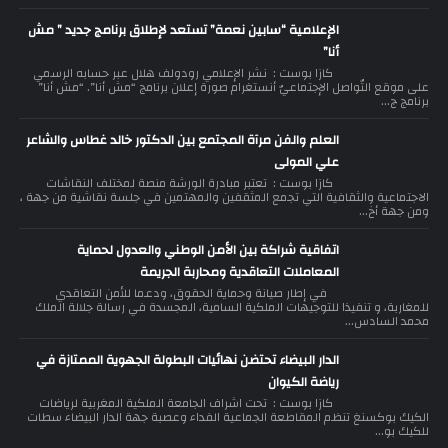
الإعلامية “سابين نعمة” تستعد لإطلاق برنامج جديد ” مش
أنا”
كازا بوست : نشر الإعلامي رودولف هلال عبر حسابه الرسمي
على موقع التّواصل الإجتماعيّ أنستغرام صورة إعلان برنامج “مش أنا”. “مش أنا”
برنامج ج...
العلم والفن مرآة المجتمع بين الدكتور خالد غطاس والشاعر
علي المولى
كازا بوست : تعتبر مبادرة الورشة منصة لمختلف النقاشات
الاجتماعية والثقافية التي تجمع المثقفين والمهتمين في جلسة نقاشية من جهة ،
ومن جهة أخ...
اتفاقية شراكة بين الأمن الوطني والعدول لحماية
المعاملات التعاقدية ومحاربة الجريمة
في إطار صيانة وحماية الحقوق، ودعما للأمن التعاقدي
للمغاربة، و تنفيذا للتوجيهات الملكية السامية، المجسدة في رسالة جلالة الملك
محمد السادس...
الدار البيضاء تحتضن نهائيات البطولة الجهوية الممتازة في
رياضة الكيوان
كازا بوست : تحت اشراف الجامعة الملكية المغربية لرياضات
الكيك بوكسنغ تنظم المقاطعة الجماعية الفداء وعصبة جهة الدار البيضاء سطات
للكيك بو...