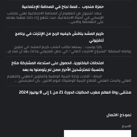
حمزة مندوب .. قصة نجاح في الصحافة الإجتماعية
عماد اشنيول من المعلوم أن الصحافة الاجتماعية تعنى بالجانب
الإنساني في الحياة الاجتماعية، حيث تنتهج إزاء ذلك منهجا يعتمد
على الملاحظة والاس...
كريم المشد يناقش كيفيه الربح من الإنترنت في برنامج
تلفزيوني
كازا بوست : يستعد لكاتب الشاب كريم المشد، الي تحويل
رواياته السابقة "مشروع الانترنت المالي"، الي عمل تلفزيوني وذلك بعد أن صدر م...
امتحانات الباكلوريا.. الحصول على استدعاء المشاركة متاح
بالنسبة للمترشحين الأحرار ممن لم يتوصلوا به بعد
الرباط – أفادت وزارة التربية الوطنية والتكوين المهني والتعليم
العالي والبحث العلمي (قطاع التربية الوطنية)، اليوم الاثنين ، بأن المترشحين ...
ملتقى رواة العالم مغرب الحكايات الدورة 21 من 1 إلى 8 يوليوز 2024
نموذج الاتصال
الاسم