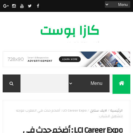
كازا بوست
أخبار مدينة الدار البيضاء
الرئيسية
/
لايف ستايل
/
LCI Career Expo : أضخم حدث في المغرب موجه
لتشغيل الشباب
LCI Career Expo : أضخم حدث في