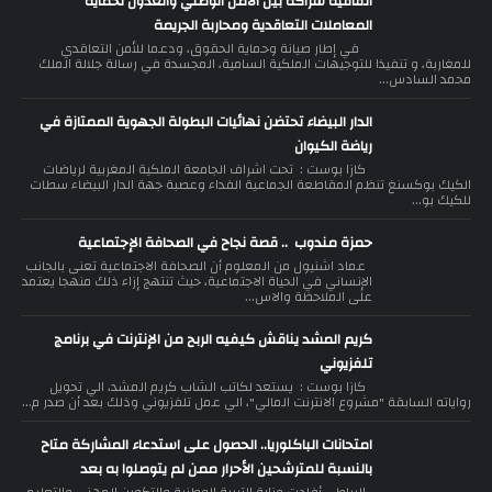
اتفاقية شراكة بين الأمن الوطني والعدول لحماية
المعاملات التعاقدية ومحاربة الجريمة
في إطار صيانة وحماية الحقوق، ودعما للأمن التعاقدي
للمغاربة، و تنفيذا للتوجيهات الملكية السامية، المجسدة في رسالة جلالة الملك
محمد السادس...
الدار البيضاء تحتضن نهائيات البطولة الجهوية الممتازة في
رياضة الكيوان
كازا بوست : تحت اشراف الجامعة الملكية المغربية لرياضات
الكيك بوكسنغ تنظم المقاطعة الجماعية الفداء وعصبة جهة الدار البيضاء سطات
للكيك بو...
حمزة مندوب .. قصة نجاح في الصحافة الإجتماعية
عماد اشنيول من المعلوم أن الصحافة الاجتماعية تعنى بالجانب
الإنساني في الحياة الاجتماعية، حيث تنتهج إزاء ذلك منهجا يعتمد
على الملاحظة والاس...
كريم المشد يناقش كيفيه الربح من الإنترنت في برنامج
تلفزيوني
كازا بوست : يستعد لكاتب الشاب كريم المشد، الي تحويل
رواياته السابقة "مشروع الانترنت المالي"، الي عمل تلفزيوني وذلك بعد أن صدر م...
امتحانات الباكلوريا.. الحصول على استدعاء المشاركة متاح
بالنسبة للمترشحين الأحرار ممن لم يتوصلوا به بعد