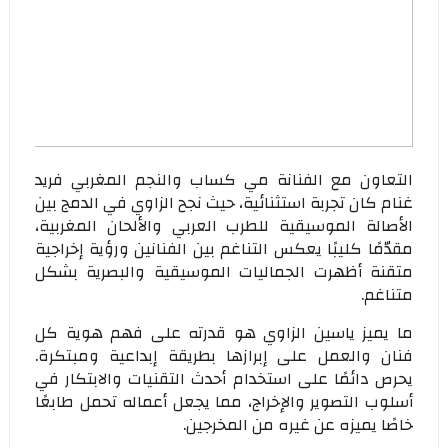
التعاون مع الفنانة مي كساب والنجم المغربي فريد
غنام كان تجربة استثنائية، حيث نجح الزاوي في الدمج بين
الأصالة الموسيقية للطرب العربي والألحان المغربية،
مقدّمًا كليبًا يعكس التناغم بين الفنانين ورؤية إخراجية
متقنة أظهرت الجماليات الموسيقية والبصرية بشكل
متناغم.
ما يميز ياسين الزاوي هو قدرته على فهم هوية كل
فنان والعمل على إبرازها بطريقة إبداعية ومبتكرة.
يحرص دائمًا على استخدام أحدث التقنيات والابتكار في
أسلوب التصوير والإخراج، مما يجعل أعماله تحمل طابعًا
خاصًا يميزه عن غيره من المخرجين.