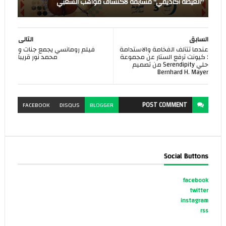
"العيطة أكاديمي" مسابقة لاكتشاف مواهب الشعبي
السابق
التالى
عندما تتآلف الفخامة والاستدامة
فيلم رومانسي يجمع جنات و
: كيونت ترفع الستار عن مجموعة
محمد نور قريباً
حلي Serendipity من تصميم
Bernhard H. Mayer
POST
COMMENT
FACEBOOK
DISQUS
BLOGGER
Social Buttons
facebook
twitter
instagram
rss