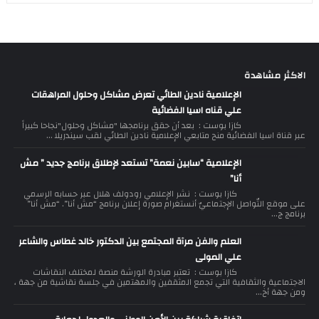
الاكثر مشاهدة
الإعلامية نادين الطائي تعرض مشاكل وحلول المراهقات
علي قناه اسيا الفضائية
كازا بوست : بعد أن حقق برنامجها "مشاكل وحلول"نجاحا كبيراً
عبر قناة اسيا الفضائية منح متابعي الإعلامية نادين الطائي لقب سيندريلا ...
الإعلامية “سابين نعمة” تستعد لإطلاق برنامج جديد ” مش
أنا”
كازا بوست : نشر الإعلامي رودولف هلال عبر حسابه الرسمي
على موقع التّواصل الإجتماعيّ أنستغرام صورة إعلان برنامج “مش أنا”. “مش أنا”
برنامج ج...
العلم والفن مرآة المجتمع بين الدكتور خالد غطاس والشاعر
علي المولى
كازا بوست : تعتبر مبادرة الورشة منصة لمختلف النقاشات
الاجتماعية والثقافية التي تجمع المثقفين والمهتمين في جلسة نقاشية من جهة ،
ومن جهة أخ...