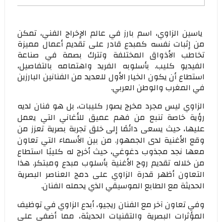
ياسين الزاوي، اسم بارز في عالم الإخراج الفني، تمكن
من إثبات نفسه كمبدع قادر على تقديم أعمال مميزة
تخاطب الأذواق المختلفة وتترك بصمة في صناعة
الفيديو كليب. بأسلوبه الفريد واهتمامه بالتفاصيل،
استطاع أن يكون الخيار الأول للعديد من الفنانين البارزين
في المغرب والوطن العربي.
الزاوي ليس مجرد مخرج يصور كليبات، بل هو فنان لديه
رؤية خاصة تنبع من فهم عميق للأغاني التي يعمل
عليها، حيث يسعى دائمًا إلى خلق تجربة بصرية تعزز من
وقع الأغنية لدى الجمهور. من بين الأسماء التي تعاون
معها نجد مجذوب دغوغي، حيث أخرج له كليبًا استطاع
من خلاله تقديم روح الأغنية بأسلوب مبدع ومبتكر. هذا
التعاون أظهر قدرة الزاوي على دمج العناصر البصرية
الحديثة مع الطابع الموسيقي الذي يحمله الفنان.
وفي تعاون آخر مع الفنان ريجيو، أبدع الزاوي في توظيف
المؤثرات البصرية والتقنيات الحديثة، مما أضفى على