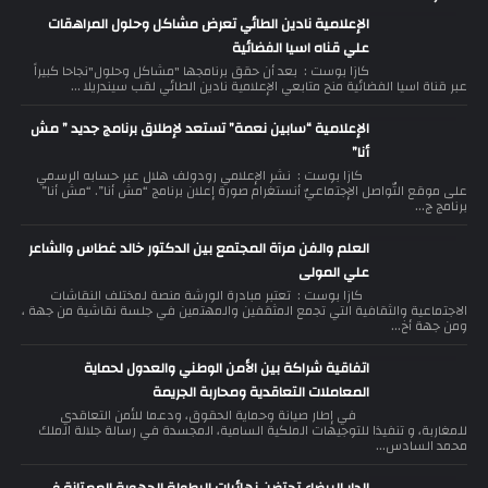
الإعلامية نادين الطائي تعرض مشاكل وحلول المراهقات
علي قناه اسيا الفضائية
كازا بوست : بعد أن حقق برنامجها "مشاكل وحلول"نجاحا كبيراً
عبر قناة اسيا الفضائية منح متابعي الإعلامية نادين الطائي لقب سيندريلا ...
الإعلامية “سابين نعمة” تستعد لإطلاق برنامج جديد ” مش
أنا”
كازا بوست : نشر الإعلامي رودولف هلال عبر حسابه الرسمي
على موقع التّواصل الإجتماعيّ أنستغرام صورة إعلان برنامج “مش أنا”. “مش أنا”
برنامج ج...
العلم والفن مرآة المجتمع بين الدكتور خالد غطاس والشاعر
علي المولى
كازا بوست : تعتبر مبادرة الورشة منصة لمختلف النقاشات
الاجتماعية والثقافية التي تجمع المثقفين والمهتمين في جلسة نقاشية من جهة ،
ومن جهة أخ...
اتفاقية شراكة بين الأمن الوطني والعدول لحماية
المعاملات التعاقدية ومحاربة الجريمة
في إطار صيانة وحماية الحقوق، ودعما للأمن التعاقدي
للمغاربة، و تنفيذا للتوجيهات الملكية السامية، المجسدة في رسالة جلالة الملك
محمد السادس...