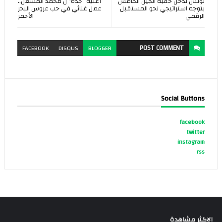
تونس تدخل حقبة الجيل الخامس
أغنية "جدة" ل محمد المشعل..
بتوجه استراتيجي نحو المستقبل
عمل غنائي في حب عروس البحر
الرقمي
الأحمر
POST
COMMENT
FACEBOOK
DISQUS
BLOGGER
Social Buttons
facebook
twitter
instagram
rss
الاكثر مشاهدة