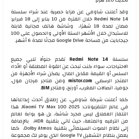
تحديث 120 هرتز.
وقد أعلنت شاومي عن مزايا حصرية عند شراء سلسلة
Redmi Note 14 خلال الفترة من 10 يناير إلى 18 فبراير:
ضمان لمدة 18 شهرًا، وشاشة هاتف مجانية قابلة
للاستبدال خلال الأشهر الستة الأولى والحصول على 100
جيجابايت من مساحة Google Drive مجانًا لمدة 6 أشهر.
سلسلة
Redmi Note 14
تقدم حلولًا تلبي جميع
الاحتياجات، سواء كنت تبحث عن القوة المطلقة أو الأداء
السلس أو القيمة مقابل المال. يمكن شراء الأجهزة من
المتجر الرسمي
mistor.com
ومن متاجر مرجان مول،
جوميا، اتصالات المغرب، أورنج، ومتاجر
BIM
.
كما أعلنت شركة شاومي، عن إطلاق أحدث إبداعاتها
في عالم التلفزيونات: Xiaomi TV Max 100 2025. هذا
التلفاز العملاق ليس مجرد شاشة، بل هو بوابة لعالم
من الترفيه والمتعة، حيث تاتي بتقنية HDR، بالإضافة
إلى نظام الصوت السينمائي بتقنية Dolby Atmos، كما
يعمل بنظام التشغيل Google TV الذي يوفر لك مجموعة