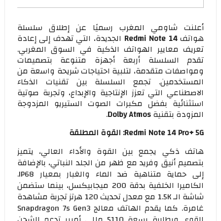
أعلنت شاومي المغرب رسميًا عن إطلاق سلسلة
هواتف
Redmi Note 14
الجديدة، التي تهدف إلى إعادة
تعريف معايير الهواتف الذكية في السوق المغربي.
تقدم السلسلة أربعة أجهزة متنوعة بتصميمات
ومواصفات متقدمة، لتلبية احتياجات شريحة واسعة من
المستخدمين. تجمع السلسلة بين تقنيات الذكاء
الاصطناعي التي تعزز الإنتاجية والإبداع، وتجربة صوتية
استثنائية بفضل مكبرات الصوت الستيريو المزدوجة
المزودة بتقنية
Dolby Atmos
.
Redmi Note 14 Pro+ 5G: القوة المطلقة
هاتف ذكي يجمع بين القوة والأداء العالي، يتميز
بتصميم أنيق وفريد مع ظهر من الجلد النباتي، بالإضافة
إلى حماية متناهية ضد الماء والغبار بمعيار IP68.
الكاميرا الخلفية بدقة 200 ميجابيكسل، بينما ستضمن
شاشة الـ 1.5K مع معدل تحديث 120 هرتز تجربة مشاهدة
غامرة. كما يقدم الهاتف معالج Snapdragon 7s Gen3
القوي وبطارية بسعة 5110 مللي أمبير تدعم الشحن