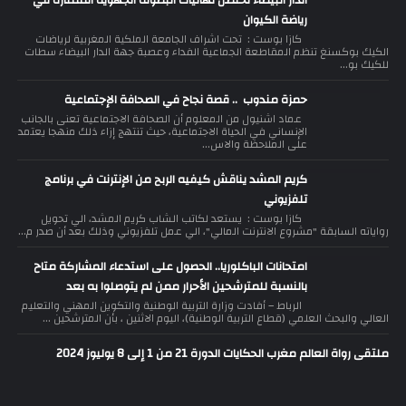
الدار البيضاء تحتضن نهائيات البطولة الجهوية الممتازة في
رياضة الكيوان
كازا بوست : تحت اشراف الجامعة الملكية المغربية لرياضات
الكيك بوكسنغ تنظم المقاطعة الجماعية الفداء وعصبة جهة الدار البيضاء سطات
للكيك بو...
حمزة مندوب .. قصة نجاح في الصحافة الإجتماعية
عماد اشنيول من المعلوم أن الصحافة الاجتماعية تعنى بالجانب
الإنساني في الحياة الاجتماعية، حيث تنتهج إزاء ذلك منهجا يعتمد
على الملاحظة والاس...
كريم المشد يناقش كيفيه الربح من الإنترنت في برنامج
تلفزيوني
كازا بوست : يستعد لكاتب الشاب كريم المشد، الي تحويل
رواياته السابقة "مشروع الانترنت المالي"، الي عمل تلفزيوني وذلك بعد أن صدر م...
امتحانات الباكلوريا.. الحصول على استدعاء المشاركة متاح
بالنسبة للمترشحين الأحرار ممن لم يتوصلوا به بعد
الرباط – أفادت وزارة التربية الوطنية والتكوين المهني والتعليم
العالي والبحث العلمي (قطاع التربية الوطنية)، اليوم الاثنين ، بأن المترشحين ...
ملتقى رواة العالم مغرب الحكايات الدورة 21 من 1 إلى 8 يوليوز 2024