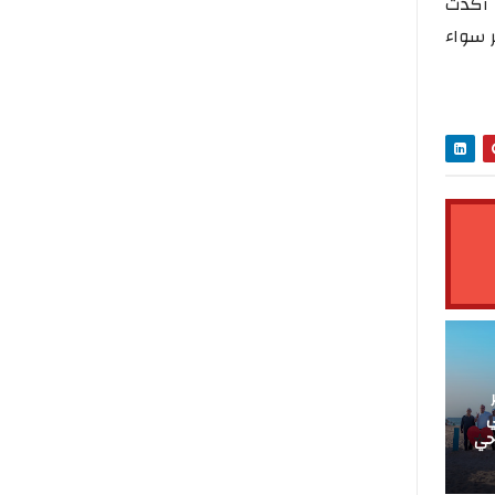
 أكدت
ر سواء
ي
احي