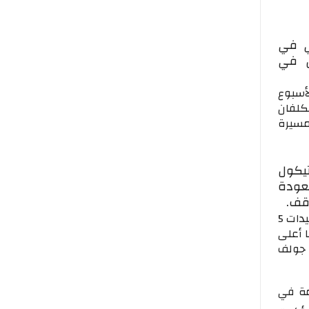
ي في
 السادس في
 والدي الأسبوع
مكلفان
مسيرة
تيكول
لعودة
قف.
وتبلغ قيمة الجوائز المالية لبطولة صندوق الاستثمارات العامة السعودية الدولية للسيدات 5
ا أعلى
دث التزام جولف
مة في