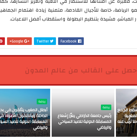
، معبرة عن امتنانها للاستثمار في اللعبة وتعزيز انتشارها، كما
و الرياضة، خاصة للأجيال القادمة، متمنية زيادة اهتمام الجماهي
ضور المباشر، مشيدة بتنظيم البطولة واستقطاب أفضل اللاعبات.
Google+
Twitter
Facebook
حصل على القالب من عالم المدون
رياضة
رياضة
تُسقط الجمع
أبطال المغرب يتألقون في بحر
لمغربية
رئيس جامعة الكراطي يعزّز إشعاع
الداخلة ويخطفون الأضواء ف
ا ترتّب عنه
المسابقة الدولية للصيد السياحي
المسابقة الدولية للصيد السي
والرياضي
والرياضي