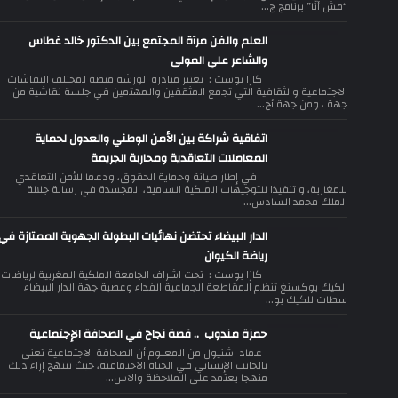
“مش أنا” برنامج ج...
العلم والفن مرآة المجتمع بين الدكتور خالد غطاس
والشاعر علي المولى
كازا بوست : تعتبر مبادرة الورشة منصة لمختلف النقاشات
الاجتماعية والثقافية التي تجمع المثقفين والمهتمين في جلسة نقاشية من
جهة ، ومن جهة أخ...
اتفاقية شراكة بين الأمن الوطني والعدول لحماية
المعاملات التعاقدية ومحاربة الجريمة
في إطار صيانة وحماية الحقوق، ودعما للأمن التعاقدي
للمغاربة، و تنفيذا للتوجيهات الملكية السامية، المجسدة في رسالة جلالة
الملك محمد السادس...
الدار البيضاء تحتضن نهائيات البطولة الجهوية الممتازة في
رياضة الكيوان
كازا بوست : تحت اشراف الجامعة الملكية المغربية لرياضات
الكيك بوكسنغ تنظم المقاطعة الجماعية الفداء وعصبة جهة الدار البيضاء
سطات للكيك بو...
حمزة مندوب .. قصة نجاح في الصحافة الإجتماعية
عماد اشنيول من المعلوم أن الصحافة الاجتماعية تعنى
بالجانب الإنساني في الحياة الاجتماعية، حيث تنتهج إزاء ذلك
منهجا يعتمد على الملاحظة والاس...