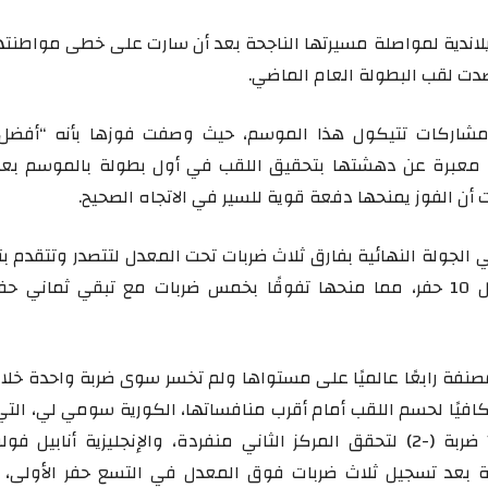
يلاندية لمواصلة مسيرتها الناجحة بعد أن سارت على خطى مواطنتها
صدت لقب البطولة العام الماضي.
شاركات تتيكول هذا الموسم، حيث وصفت فوزها بأنه “أفضل
، معبرة عن دهشتها بتحقيق اللقب في أول بطولة بالموسم بعد
أن الفوز يمنحها دفعة قوية للسير في الاتجاه الصحيح.
الجولة النهائية بفارق ثلاث ضربات تحت المعدل لتتصدر وتتقدم ب
أربعة بيردي في أول 10 حفر، مما منحها تفوقًا بخمس ضربات مع تبقي ثماني 
صنفة رابعًا عالميًا على مستواها ولم تخسر سوى ضربة واحدة خلال
كافيًا لحسم اللقب أمام أقرب منافساتها، الكورية سومي لي، التي
جولتها بمجموع 70 ضربة (-2) لتحقق المركز الثاني منفردة، والإنجليزية أنابيل فو
بعد تسجيل ثلاث ضربات فوق المعدل في التسع حفر الأولى، 