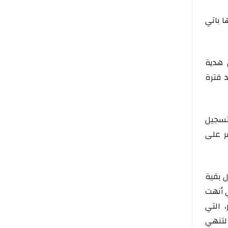
 باتي
 هدية
 فترة
تسجيل
حفر على
 بقية
 أنهت
لر، التي
لتنهي