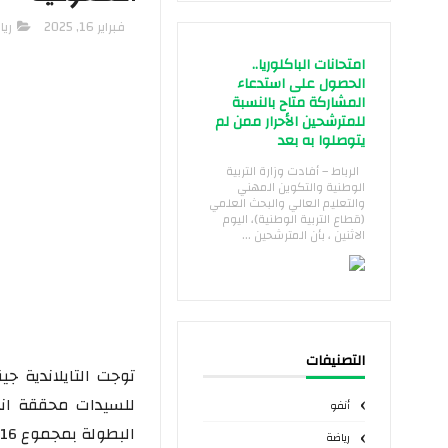
فبراير 16, 2025
ريا
امتحانات الباكلوريا..
الحصول على استدعاء
المشاركة متاح بالنسبة
للمترشحين الأحرار ممن لم
يتوصلوا به بعد
الرباط – أفادت وزارة التربية
الوطنية والتكوين المهني
والتعليم العالي والبحث العلمي
(قطاع التربية الوطنية)، اليوم
الاثنين ، بأن المترشحين ...
التصنيفات
توجت التايلاندية ج
أنفو
البطولة بمجموع 16 ضربة تحت المعدل.
رياضة