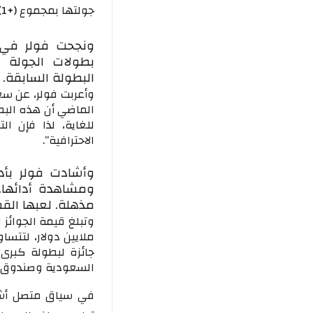
جولتها بمجموع (+1) وتحصد المركز الثالث.
ونجحت فولر في ت
البطولة السابقة.
الماضي أن هذه البطو
للغاية، لذا فإن ا
الاحترافية”.
وأشادت فولر بأدا
ومشاهدة أدائها. 
مذهلة. لعبها القص
ملايين دولار، لتتسا
السعودية وصندوق ال
في سياق متصل أشا