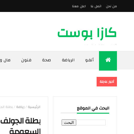
من نحن
اتصل بنا
اعلن معنا
كازا بوست
أخبار مدينة الدار البيضاء
أنفو
الرياضة
صحة
فنون
مال و
أخبار عاجلة
الرئيسية
/
رياضة
/
بطلة الج
البحث في الموقع
بطلة الجولف ا
السعودية