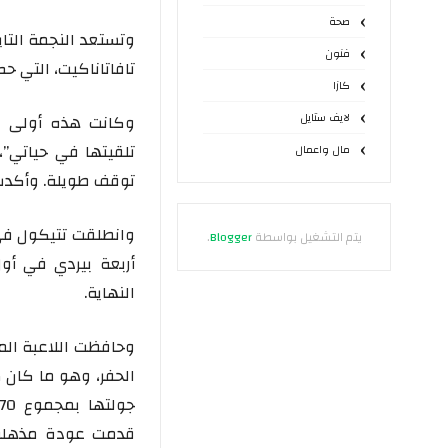
صحة
وتستعد النجمة التا
فنون
تافاتاناكيت، التي ح
كازا
لايف ستايل
وكانت هذه أولى م
تلقيتها في حياتي”
مال واعمال
توقف طويلة. وأكدت 
وانطلقت تتيكول في 
يتم التشغيل بواسطة
Blogger
.
النهاية.
وحافظت اللاعبة الم
الحفر، وهو ما كان 
قدمت عودة مذهلة 