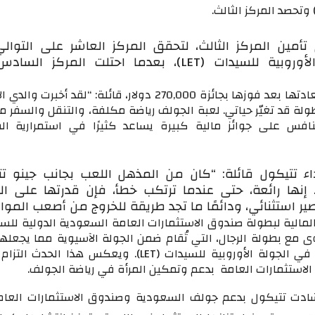
أمين المركز الثالث، لتحقق المركز العاشر على التوال
بطولات الجولة الأوروبية للسيدات (LET)، بعدما احتلت المركز
وأعربت فولر، عن سعادتها بعد فوزها بجائزة 270,000 دولار، قائلة: “لقد أخبرت
لة قد تغيّر حياتي. لعبة الجولف رياضة مكلفة، والتنقل والسفر 
لتنافس على جوائز مالية كبيرة يساعد كثيرًا في استمرارية ال
ء تتيكول قائلة: “كان من المذهل اللعب بجانب جينو ت
إنها رائعة، حتى عندما ترتكب خطأ، فإن قدرتها على ا
ير استثنائي، ودائمًا ما تجد طريقة للخروج من أصعب الموا
وى مع بطولة الرجال، التي تُقام ضمن الجولة الآسيوية مما يجعله
جائزة لبطولة كبرى في الجولة الأوروبية للسيدات (LET). ويعكس هذا الح
استثمارات العامة بدعم وتمكين المرأة في رياضة الجولف.
دت تتيكول بدعم جولف السعودية وصندوق الاستثمارات العا