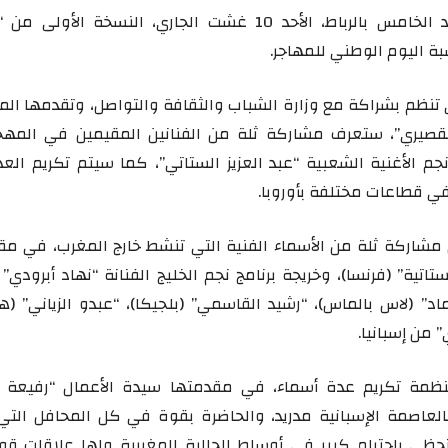
يحتضن مسرح محمد الخامس بالرباط، الأحد 10 غشت الجاري، النسخة الأو
بة اليوم الوطني للمهاجر.
ي تنظم بشراكة مع وزارة الشباب والثقافة والتواصل، وتقدمها ال
القصيري”، ستعرف مشاركة ثلة من الفنانين المقيمين في المهجر
 الأغنية الشعبية “عبد العزيز الستاتي”، كما سيتم تكريم العد
ي قطاعات مختلفة بأوروبا.
مشاركة ثلة من الأسماء الفنية التي تنشط خارج المغرب، في مق
تاتية” (فرنسا)، وخريجة برنامج نجم الخليج الفنانة “نهاد أبرودي” 
د” (لاس بالماس)، “رشيد القاسمي” (بلجيكا)، “عبدو الزياني” (هو
من إسبانيا.
منظمة تكريم عدة أسماء، في مقدمتها سيدة الأعمال “رفيعة غ
العاصمة الإسبانية مدريد، والحاضرة بقوة في كل المحافل التي
تحظى باحترام كبير في أوساط الجالية المغربية ولها علاقات قو