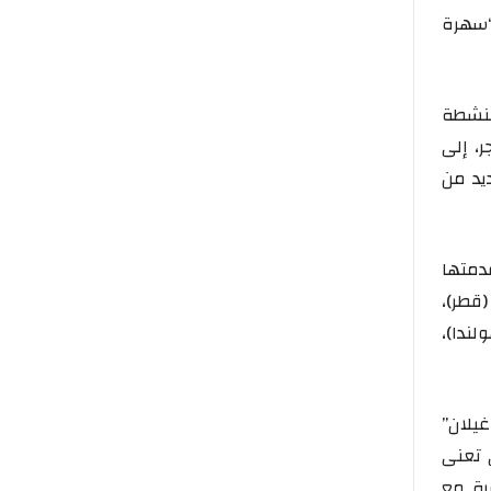
لى من “سهرة
منشطة
، إلى
يد من
دمتها
(قطر)،
لندا)،
يلان”
 تعنى
ية مع