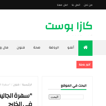
من نحن
اتصل بنا
اعلن معنا
كازا بوست
أخبار مدينة الدار البيضاء
أنفو
الرياضة
صحة
فنون
مال و
أخبار عاجلة
الرئيسية
/
فنون
/
"سهرة الج
البحث في الموقع
"سهرة الجالية
في الخارج