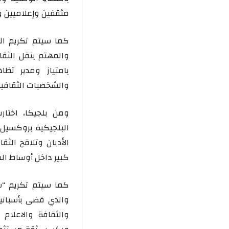
مثقفين وإعلاميين و
والمهتم بنقل الثقا
بامتياز ومدير تظا
والشخصيات الثقافية 
ومن بلجيكا، اختار
البلجيكية بروكسيل 
الأديان وتلاقح الثق
كبير داخل أوساط الس
كما سيتم تكريم “س
والذي قضى بأسبانيا
والثقافة والاعلا