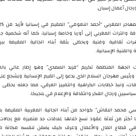
رجال أعمال إسبان.
فة والتراث المغربي إلى أوربا وخاصة إسبانيا، كما أنه شخصية ج
هرات ثقافية وفنية ويحظى بثقة أبناء الجالية المقيمة ببر
والفنية الإسبانية.
ت الجهة المنظمة تكريم “فريد الصمدي” وهو إطار عالي بال
ورئيس مهرجان السلام الذي يدعو إلى القيم الإنسانية ويشجع على
افات، ونبذ خطابات الكراهية والتمييز العرقي، مما جعله يحظى ب
ياسيين ورجال الفكر والثقافة والإعلام في بلجيكا.
ي محمد النقاش” كواحد من أبناء الجالية المغربية المقيمة با
 أكثر من ثلاثة عقود نسج خلالها علاقات جد متميزة مع رجالات 
م في قطاع المال والأعمال وعرف كيف يضمن لنفسه مكانة م