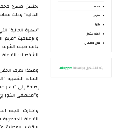
صحة
الجالية” وذلك بمناس
فنون
كازا
“سهرة الجالية” الت
لايف ستايل
والإعلامية “مريم 
مال واعمال
جانب ضيف الشرف نجم
الشخصيات الفاعلة ف
يتم التشغيل بواسطة
Blogger
.
وهكذا يعرف الحفل 
الفنانة الشعبية “الس
إضافة إلى “ياسر عما
و”مصطفى الكوراري” 
واختارت اللجنة ال
الفاعلة الجمعوية ب
بالقضايا الوطنية و