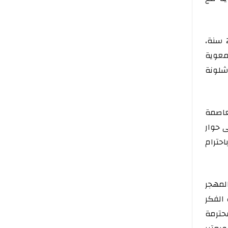
كما سيتم تكريم المهاجر المغربي “أحمد النعومي” المقيم في إسبانيا لأزيد من 25 سنة،
معوية
شلونة
عاصمة
 حوار
احترام
لمهجر
الفكر
حترمة