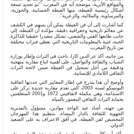
والمواقع الأثرية، موضحة أنه في المغرب، "تم تحديد تسعة
أشكال رئيسية للعيطة، منها العيطة الحسانية، والحوزية،
والمرساوية، والملالية، والزعرية".
كما أشارت إلى أن فن العيطة يمكن أن يسهم في الكشف
عن معالم تاريخية وجغرافية دقيقة، مؤكدة أن العيطة، إلى
جانب طابعها الفني والشعبي، تشكل مصدرا حقيقيا للذاكرة
الحية، غنية بالمعلومات التاريخية التي تغطي فترات مختلفة
من تاريخ المغرب.
من جانبه، أكد عز الدين كارا، باحث في التراث وإطار بوزارة
الشباب والثقافة والتواصل، على أهمية اتباع مقاربة منهجية
ودقيقة من أجل تسجيل فن العيطة ضمن لائحة التراث
الثقافي اللامادي للإنسانية.
وأوضح أن هذا يندرج في إطار المعايير التي حددتها اتفاقية
اليونسكو لسنة 2003، التي تقدم مقاربة جديدة تركز على
الاستدامة، وهي مكملة لاتفاقيتي 1972 و2001 المتعلقتين
بحماية التراث الثقافي المغمور بالمياه.
من جهته، أشاد عبد الواحد موادين، مسؤول بالمديرية
الجهوية للثقافة بالدار البيضاء، بتنظيم هذا المهرجان
المخصص لفن العيطة، في أفق الاعتراف به على الصعيد
الدولي.
وأكد أن "الأمر يتعلق بمبادرة رائعة تستحق الدعم بهدف