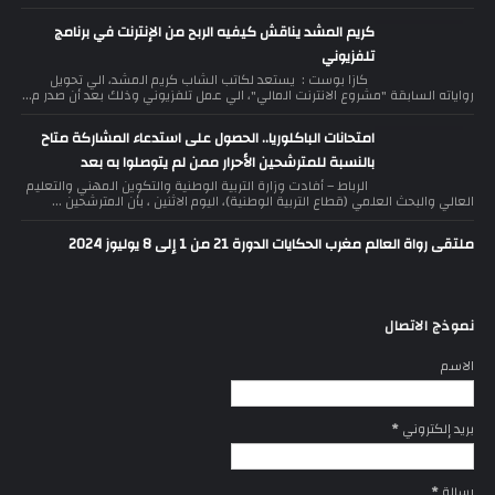
كريم المشد يناقش كيفيه الربح من الإنترنت في برنامج
تلفزيوني
كازا بوست : يستعد لكاتب الشاب كريم المشد، الي تحويل
رواياته السابقة "مشروع الانترنت المالي"، الي عمل تلفزيوني وذلك بعد أن صدر م...
امتحانات الباكلوريا.. الحصول على استدعاء المشاركة متاح
بالنسبة للمترشحين الأحرار ممن لم يتوصلوا به بعد
الرباط – أفادت وزارة التربية الوطنية والتكوين المهني والتعليم
العالي والبحث العلمي (قطاع التربية الوطنية)، اليوم الاثنين ، بأن المترشحين ...
ملتقى رواة العالم مغرب الحكايات الدورة 21 من 1 إلى 8 يوليوز 2024
نموذج الاتصال
الاسم
بريد إلكتروني
*
رسالة
*