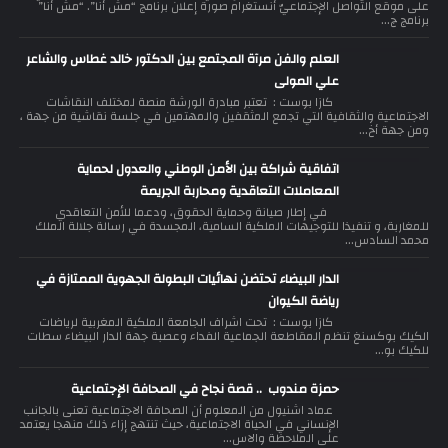
على موقع التّواصل الإجتماعيّ أنستغرام صورة إعلان برنامج “مش أنا”. “مش أنا”
برنامج ج...
العلم والفن مرآة المجتمع بين الدكتور خالد غطاس والشاعر
علي المولى
كازا بوست : تعتبر مبادرة الورشة منصة لمختلف النقاشات
الاجتماعية والثقافية التي تجمع المثقفين والمهتمين في جلسة نقاشية من جهة ،
ومن جهة أخ...
اتفاقية شراكة بين الأمن الوطني والعدول لحماية
المعاملات التعاقدية ومحاربة الجريمة
في إطار صيانة وحماية الحقوق، ودعما للأمن التعاقدي
للمغاربة، و تنفيذا للتوجيهات الملكية السامية، المجسدة في رسالة جلالة الملك
محمد السادس...
الدار البيضاء تحتضن نهائيات البطولة الجهوية الممتازة في
رياضة الكيوان
كازا بوست : تحت اشراف الجامعة الملكية المغربية لرياضات
الكيك بوكسنغ تنظم المقاطعة الجماعية الفداء وعصبة جهة الدار البيضاء سطات
للكيك بو...
حمزة مندوب .. قصة نجاح في الصحافة الإجتماعية
عماد اشنيول من المعلوم أن الصحافة الاجتماعية تعنى بالجانب
الإنساني في الحياة الاجتماعية، حيث تنتهج إزاء ذلك منهجا يعتمد
على الملاحظة والاس...