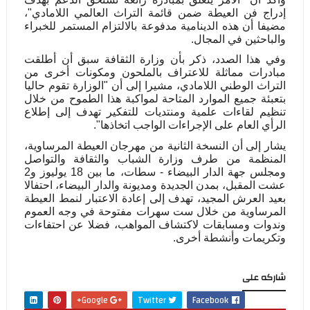
إدراج فن العيطة ضمن قائمة التراث العالمي اللامادي"،
مضيفا أن هذه الدينامية مدفوعة بالالتزام المستمر للخبراء
والباحثين في المجال.
وفي هذا الصدد، ذكر بأن وزارة الثقافة سبق أن أطلقت
مبادرات مماثلة للاعتراف بالملحون ومكونات أخرى من
التراث الوطني اللامادي، مشيرا إلى أن "الوزارة تقوم حاليا
بتعبئة جميع الموارد المتاحة لمواكبة هذا الطموح من خلال
تنظيم لقاءات علمية ومنتديات للتفكير تهدف إلى إطلاع
الرأي العام على الإجراءات الواجب اتخاذها".
يشار إلى أن النسخة الثانية من مهرجان العيطة المرساوية،
المنظمة من طرف وزارة الشباب والثقافة والتواصل
ومجلس جهة الدار البيضاء - سطات، ما بين 18 يوليوز و2
عشت المقبل، بمدن الجديدة ومديونة والدار البيضاء، احتفالا
بعيد العرش المجيد، تهدف إلى إعادة الاعتبار لنمط العيطة
المرساوية من خلال ست سهرات مفتوحة في وجه العموم
وندوات ومسابقات لاكتشاف المواهب، فضلا عن احتفاءات
وتكريمات وأنشطة أخرى.
شاركه على
Google+
Twitter
Facebook