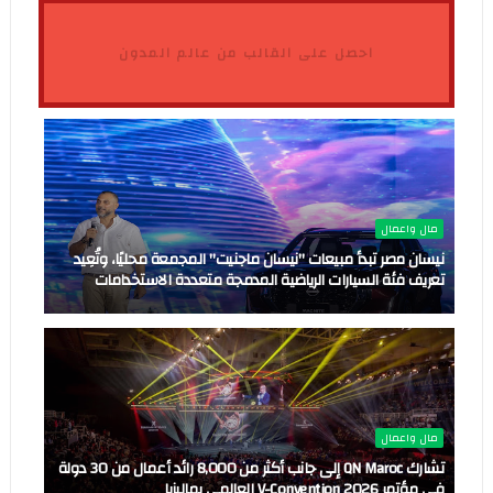
احصل على القالب من عالم المدون
مال واعمال
نيسان مصر تبدأ مبيعات "نيسان ماجنيت" المجمعة محليًا، وتُعِيد
تعريف فئة السيارات الرياضية المدمجة متعددة الاستخدامات
مال واعمال
تشارك QN Maroc إلى جانب أكثر من 8,000 رائد أعمال من 30 دولة
في مؤتمر V-Convention 2026 العالمي بماليزيا