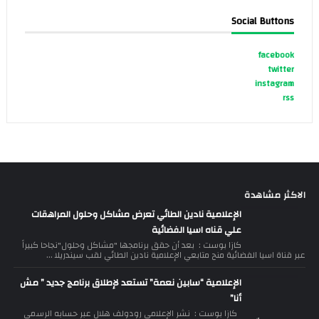
Social Buttons
facebook
twitter
instagram
rss
الاكثر مشاهدة
الإعلامية نادين الطائي تعرض مشاكل وحلول المراهقات
علي قناه اسيا الفضائية
كازا بوست : بعد أن حقق برنامجها "مشاكل وحلول"نجاحا كبيراً
عبر قناة اسيا الفضائية منح متابعي الإعلامية نادين الطائي لقب سيندريلا ...
الإعلامية “سابين نعمة” تستعد لإطلاق برنامج جديد ” مش
أنا”
كازا بوست : نشر الإعلامي رودولف هلال عبر حسابه الرسمي