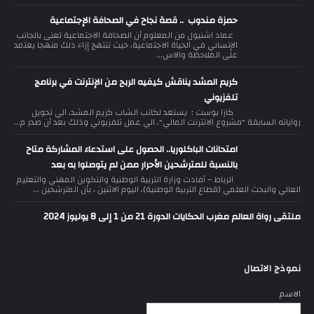
حمزة مندوب .. قصة نجاح في الصحافة الإجتماعية
عماد اشنيول من المعلوم أن الصحافة الاجتماعية تعنى بالجانب
الإنساني في الحياة الاجتماعية، حيث تنتهج إزاء ذلك منهجا يعتمد
على الملاحظة والاس...
كريم المشد يناقش كيفيه الربح من الإنترنت في برنامج
تلفزيوني
كازا بوست : يستعد لكاتب الشاب كريم المشد، الي تحويل
رواياته السابقة "مشروع الانترنت المالي"، الي عمل تلفزيوني وذلك بعد أن صدر م...
امتحانات الباكلوريا.. الحصول على استدعاء المشاركة متاح
بالنسبة للمترشحين الأحرار ممن لم يتوصلوا به بعد
الرباط – أفادت وزارة التربية الوطنية والتكوين المهني والتعليم
العالي والبحث العلمي (قطاع التربية الوطنية)، اليوم الاثنين ، بأن المترشحين ...
ملتقى رواة العالم مغرب الحكايات الدورة 21 من 1 إلى 8 يوليوز 2024
نموذج الاتصال
الاسم