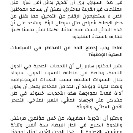
في هذا السياق، يرى أن تقديم بدائل أقل ضررًا، مثل
المنتجات غير القابلة للاحتراق، يمكن أن يساعد المدخنين
الذين لا يستطيعون الإقلاع عن التدخين، مما يقلل من
خطر الإصابة بأمراض مثل سرطان الرئة. ويشدد على أن
هذه البدائل ليست آمنة تمامًا، لكنها تمثل تحسنًا كبيرًا
مقارنة بالسجائر التقليدية
لماذا يجب إدماج الحد من المخاطر في السياسات
الصحية الوطنية؟
يشير الدكتور هاربر إلى أن التحديات الصحية في الدول
النامية، وخاصة في منطقة المغرب العربي، ستزداد
خلال السنوات القادمة بسبب التغيرات الديموغرافية
ونمط الحياة. ويؤكد أن الحد من المخاطر يمكن أن يكون
أداة فعالة لمواجهة هذه التحديات، خصوصًا في ظل
مشاكل مثل الإجهاد المائي، التغير المناخي، التصحر،
الأمن الغذائي، والأوبئة.
ويعتبر أن التجربة المغربية، من خلال مؤتمري مراكش
والندوة الكبرى في الدار البيضاء سنة ألفين وثلاثة
وعشرين، بالإضافة إلى هذا الحدث الأخير، تمثل نموذجًا