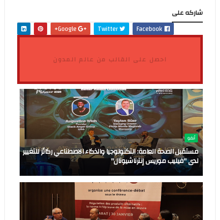
شاركه على
Google+
Twitter
Facebook
احصل على القالب من عالم المدون
أنفو
مستقبل الصحة العامة: التكنولوجيا والذكاء الاصطناعي ركائز للتغيير
لدى "فيليب موريس إنترناشيونال"