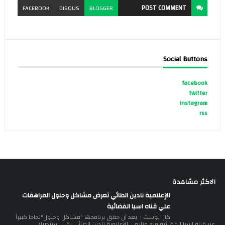
POST
COMMENT
FACEBOOK
DISQUS
BLOGGER
Social Buttons
facebook
twitter
instagram
rss
الاكثر مشاهدة
الإعلامية نادين الطائي تعرض مشاكل وحلول المراهقات
علي قناه اسيا الفضائية
كازا بوست : بعد أن حقق برنامجها "مشاكل وحلول"نجاحا كبيراً
عبر قناة اسيا الفضائية منح متابعي الإعلامية نادين الطائي لقب سيندريلا ...