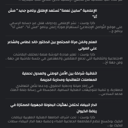
الإعلامية “سابين نعمة” تستعد لإطلاق برنامج جديد ” مش
أنا”
كازا بوست : نشر الإعلامي رودولف هلال عبر حسابه الرسمي
على موقع التّواصل الإجتماعيّ أنستغرام صورة إعلان برنامج “مش أنا”. “مش أنا”
برنامج ج...
العلم والفن مرآة المجتمع بين الدكتور خالد غطاس والشاعر
علي المولى
كازا بوست : تعتبر مبادرة الورشة منصة لمختلف النقاشات
الاجتماعية والثقافية التي تجمع المثقفين والمهتمين في جلسة نقاشية من جهة ،
ومن جهة أخ...
اتفاقية شراكة بين الأمن الوطني والعدول لحماية
المعاملات التعاقدية ومحاربة الجريمة
في إطار صيانة وحماية الحقوق، ودعما للأمن التعاقدي
للمغاربة، و تنفيذا للتوجيهات الملكية السامية، المجسدة في رسالة جلالة الملك
محمد السادس...
الدار البيضاء تحتضن نهائيات البطولة الجهوية الممتازة في
رياضة الكيوان
كازا بوست : تحت اشراف الجامعة الملكية المغربية لرياضات
الكيك بوكسنغ تنظم المقاطعة الجماعية الفداء وعصبة جهة الدار البيضاء سطات
للكيك بو...