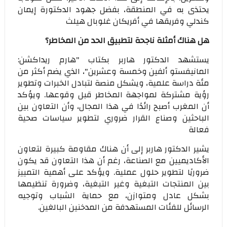
يحتذى به في المنطقة، بفضل جهود الدكتورة إيمان
كندلي وفريقها في أفريكان غلوبال هيلث
هل هناك أمثلة ناجحة لتطبيق الحد من المخاطر؟
يستشهد الدكتور هاربر بكتاب "هارم ريداكشن:
المانيفستو ألفين وخمسة وعشرين"، الذي يضم أكثر من
مئة دراسة علمية، ويشكل منصة لتبادل الخبرات وتطوير
رؤية مشتركة لمواجهة المخاطر قبل وقوعها. ويؤكد
أن المغرب أصبح رائدًا في هذا المجال، وأن التعاون بين
الباحثين وصناع القرار ضروري لتطوير سياسات صحية
فعالة
يشير الدكتور هاربر إلى أن هناك مقاومة كبيرة لتعاون
الأكاديميين مع الصناعة، رغم أن هذا التعاون قد يكون
ضروريًا لتطوير حلول عملية. ويؤكد على أهمية التمييز
بين المنتجات التبغية وغير التبغية، وضرورة تنظيمها
بشكل عادل ومتوازن، مع حماية الشباب وتوجيه
الرسائل للفئات المستهدفة من المدخنين البالغين.