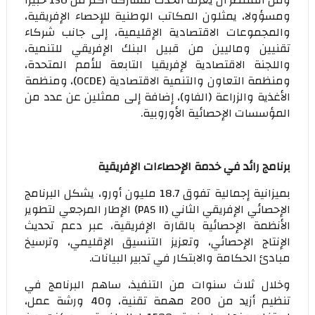
ومن المنتظر أن يعرف الحدث مشاركة أكثر من 150 خبيرا
ومسؤولا، يمثلون المكاتب الوطنية للإحصاء الإفريقية،
والمجموعات الاقتصادية الإقليمية، إلى جانب شركاء
تقنيين وماليين من قبيل البنك الإفريقي للتنمية،
واللجنة الاقتصادية لإفريقيا التابعة للأمم المتحدة،
ومنظمة التعاون والتنمية الاقتصادية (OCDE)، ومنظمة
الأغذية والزراعة (الفاو)، إضافة إلى ممثلين عن عدد من
المؤسسات الإحصائية الأوروبية.
برنامج رائد في خدمة الإحصاءات الإفريقية
بميزانية إجمالية تفوق 18.7 مليون أورو، يشكل البرنامج
الإحصائي الإفريقي الثاني (PAS II) الإطار المرجعي لتطوير
الأنظمة الإحصائية بالقارة الإفريقية، عبر دعم تحديث
الإنتاج الإحصائي، وتعزيز التنسيق الإقليمي، وترسيخ
مبادئ الحكامة والابتكار في تدبير البيانات.
وخلال ثلاث سنوات من التنفيذ، ساهم البرنامج في
تنظيم أزيد من 200 مهمة تقنية، و40 ورشة عمل،