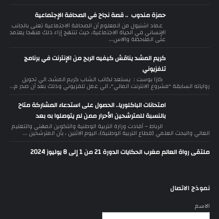
حمزة مندوب .. قصة نجاح في الصحافة الإجتماعية
عماد اشنيول من المعلوم أن الصحافة الاجتماعية تعنى بالجانب
الإنساني في الحياة الاجتماعية، حيث تنتهج إزاء ذلك منهجا يعتمد
على الملاحظة والاس...
كريم المشد يناقش كيفيه الربح من الإنترنت في برنامج
تلفزيوني
كازا بوست : يستعد لكاتب الشاب كريم المشد، الي تحويل
رواياته السابقة "مشروع الانترنت المالي"، الي عمل تلفزيوني وذلك بعد أن صدر م...
امتحانات الباكلوريا.. الحصول على استدعاء المشاركة متاح
بالنسبة للمترشحين الأحرار ممن لم يتوصلوا به بعد
الرباط – أفادت وزارة التربية الوطنية والتكوين المهني والتعليم
العالي والبحث العلمي (قطاع التربية الوطنية)، اليوم الاثنين ، بأن المترشحين ...
ملتقى رواة العالم مغرب الحكايات الدورة 21 من 1 إلى 8 يوليوز 2024
نموذج الاتصال
الاسم