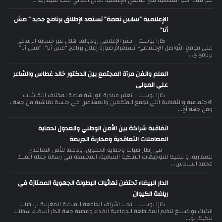
عبر قناة اسيا الفضائية منح متابعي الإعلامية نادين الطائي لقب سيندريلا ...
الإعلامية “سابين نعمة” تستعد لإطلاق برنامج جديد ” مش
أنا”
كازا بوست : نشر الإعلامي رودولف هلال عبر حسابه الرسمي
على موقع التّواصل الإجتماعيّ أنستغرام صورة إعلان برنامج “مش أنا”. “مش أنا”
برنامج ج...
العلم والفن مرآة المجتمع بين الدكتور خالد غطاس والشاعر
علي المولى
كازا بوست : تعتبر مبادرة الورشة منصة لمختلف النقاشات
الاجتماعية والثقافية التي تجمع المثقفين والمهتمين في جلسة نقاشية من جهة ،
ومن جهة أخ...
اتفاقية شراكة بين الأمن الوطني والعدول لحماية
المعاملات التعاقدية ومحاربة الجريمة
في إطار صيانة وحماية الحقوق، ودعما للأمن التعاقدي
للمغاربة، و تنفيذا للتوجيهات الملكية السامية، المجسدة في رسالة جلالة الملك
محمد السادس...
الدار البيضاء تحتضن نهائيات البطولة الجهوية الممتازة في
رياضة الكيوان
كازا بوست : تحت اشراف الجامعة الملكية المغربية لرياضات
الكيك بوكسنغ تنظم المقاطعة الجماعية الفداء وعصبة جهة الدار البيضاء سطات
للكيك بو...