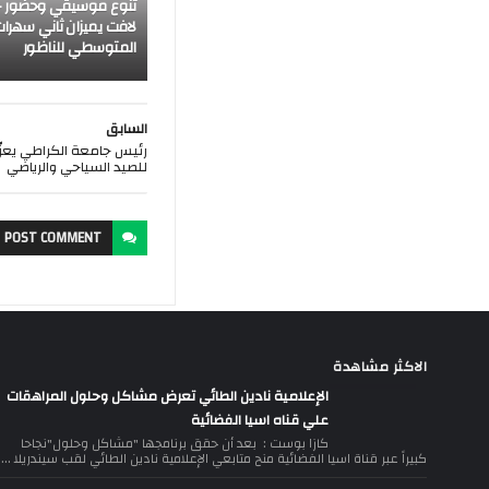
تنوع موسيقي وحضور ج
لافت يميزان ثاني سهرات
المتوسطي للناظور
السابق
رئيس جامعة الكراطي يعزّ
للصيد السياحي والرياضي
POST
COMMENT
الاكثر مشاهدة
الإعلامية نادين الطائي تعرض مشاكل وحلول المراهقات
علي قناه اسيا الفضائية
كازا بوست : بعد أن حقق برنامجها "مشاكل وحلول"نجاحا
كبيراً عبر قناة اسيا الفضائية منح متابعي الإعلامية نادين الطائي لقب سيندريلا ...