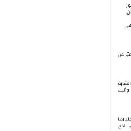
مهور
Face Models في لبنان.
هي
عبّر عن
رنامج The Voice، كما أنها الشابة
 وأثبت
عتبارها
 الذي