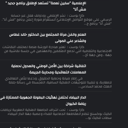
الإعلامية “سابين نعمة” تستعد لإطلاق برنامج جديد ”
مش أنا”
كازا بوست : نشر الإعلامي رودولف هلال عبر حسابه
الرسمي على موقع التّواصل الإجتماعيّ أنستغرام صورة إعلان برنامج “مش أنا”.
“مش أنا” برنامج ج...
العلم والفن مرآة المجتمع بين الدكتور خالد غطاس
والشاعر علي المولى
كازا بوست : تعتبر مبادرة الورشة منصة لمختلف النقاشات
الاجتماعية والثقافية التي تجمع المثقفين والمهتمين في جلسة نقاشية من
جهة ، ومن جهة أخ...
اتفاقية شراكة بين الأمن الوطني والعدول لحماية
المعاملات التعاقدية ومحاربة الجريمة
في إطار صيانة وحماية الحقوق، ودعما للأمن التعاقدي
للمغاربة، و تنفيذا للتوجيهات الملكية السامية، المجسدة في رسالة جلالة
الملك محمد السادس...
الدار البيضاء تحتضن نهائيات البطولة الجهوية الممتازة في
رياضة الكيوان
كازا بوست : تحت اشراف الجامعة الملكية المغربية لرياضات
الكيك بوكسنغ تنظم المقاطعة الجماعية الفداء وعصبة جهة الدار البيضاء
سطات للكيك بو...