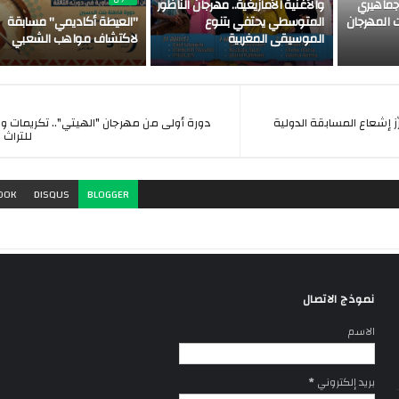
ماهيري
والأغنية الأمازيغية.. مهرجان الناظور
 المهرجان
المتوسطي يحتفي بتنوع
"العيطة أكاديمي" مسابقة
الموسيقى المغربية
لاكتشاف مواهب الشعبي
ز إشعاع المسابقة الدولية
دورة أولى من مهرجان "الهيتي".. تكريمات و
للتراث 
OOK
DISQUS
BLOGGER
نموذج الاتصال
الاسم
بريد إلكتروني
*