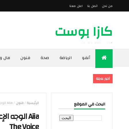
من نحن
اتصل بنا
اعلن معنا
كازا بوست
أخبار مدينة الدار البيضاء
أنفو
الرياضة
صحة
فنون
مال و
أخبار عاجلة
الرئيسية
/
فنون
/
Aiia الوجه الإعلاني يتحوّل إلى صوت لامع يسرق الأضواء في The Voice
البحث في الموقع
Aiia الوجه
The Voice