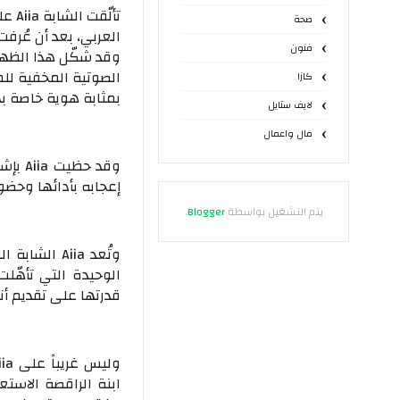
صحة
فنون
وقد شكّل هذا الظه
الصوتية المخفية لل
كازا
بمثابة هوية خاصة به
لايف ستايل
مال واعمال
وقد ح
إعجابه بأدائها وحضو
يتم التشغيل بواسطة
Blogger
.
الوحيدة التي تأهّلت
قدرتها على تقديم أ
ابنة الراقصة الاست