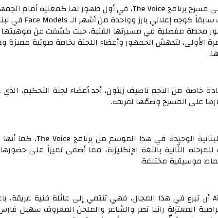
تألّقت الشابة Aiia على مسرح برنامج The Voice، في أول ظهور لها كمغنية أمام الج
العربي، بعد أن عُرفت سابقاً كوجه إعلاني بارز وواحدة من أشهر الـ 
ور محطة مفصلية في مسيرتها الفنية، حيث كشفت عن موهبتها
مرة الأولى، لتدهش الجمهور وأعضاء اللجنة بخامة صوتية مميزة و
ا.
ظيت Aiia بإشادة خاصة من النجم ناصيف زيتون، أحد أعضاء لجنة التحكيم، الذي 
رها على المسرح وضمّها لفريقه.
وتُعد Aiia الشابة اللبنانية الوحيدة في هذا الموسم من ب
 للمرحله الثّانية باللغة الإنكليزية، مما أضفى تميزاً على حضورها
نماط موسيقية مختلفة.
وليس غريباً على Aiia أن تبرع في هذا المجال، فهي تنتمي إلى عائلة فنية عريقة، با
عراضية المعتزلة رانيا نصر والشاعر والملحن المعروف سهيل فارس،