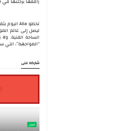
رافقها برحلتها في The Voice وشكّل لها الداعم الأول خلال تجربتها.
تخطو Aiia 
ليصل إلى عالم الم
الساحة الفنية. ولا ي
“المواجهة”، التي ست
شاركه على
ا
فنون