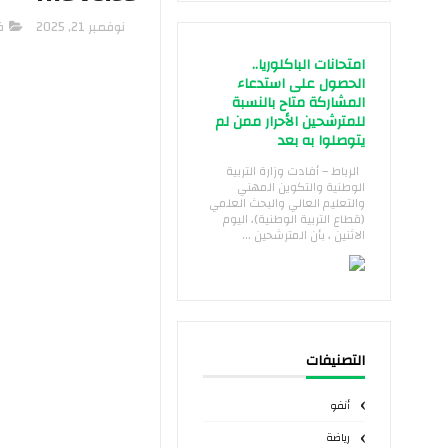
نوفمبر 21, 2025
ف
امتحانات الباكلوريا..
الحصول على استدعاء
المشاركة متاح بالنسبة
للمترشحين الأحرار ممن لم
يتوصلوا به بعد
الرباط – أفادت وزارة التربية
الوطنية والتكوين المهني
والتعليم العالي والبحث العلمي
(قطاع التربية الوطنية)، اليوم
الاثنين ، بأن المترشحين ...
التصنيفات
أنفو
رياضة