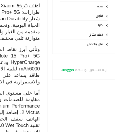
أعلنت شركة
Xiaomi
ع
صحة
طرازات:
 Pro+ 5G
فنون
شعار
an Durability
الحياة اليومية. وت
كازا
متقدمة من الغبار وا
لايف ستايل
متوازنة تلبي مختلف
مال واعمال
وتأتي أبرز نقاط ا
Note 15 Pro+ 5G
HyperCharge
ودعم 
6000
mAh
لتلبية ا
يتم التشغيل بواسطة
Blogger
.
طاقة يساعد على ال
والاستمرارية في ال
أما على مستوى الم
مقاومة للصدمات 
mium Performance
Victus
الهاتف سقف الحما
تقنية
Wet Touch
للاستخدام في ظروف