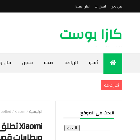
من نحن
اتصل بنا
اعلن معنا
كازا بوست
أخبار مدينة الدار البيضاء
أنفو
الرياضة
صحة
فنون
مال و
أخبار عاجلة
الرئيسية
/
Unlabelled
Xiaomi تطلق سلسلة REDMI Note 15 بالمغرب: متانة Titan وبطاريات قوية وتقنيات تصوير متقدم
/
البحث في الموقع
وبطاريات قوي