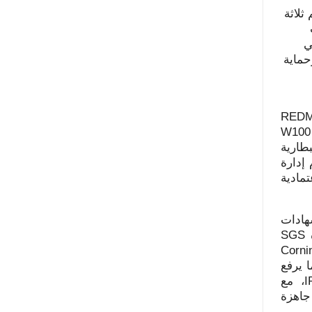
ثلاثة
ي
حماية
REDM
W
ببطارية
إدارة
مادية
هادات
SGS
Corni
دة. كما يرفع
I
، مع
 جاهزة