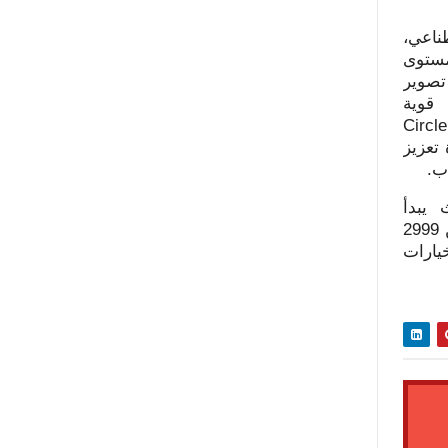
ناعي،
ستوى
تصوير
قوية
Circl
تعزيز
 يبدأ
من 2999
يارات