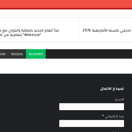
الجالية المغربية ببرشلونة تحتفي بالسنة الأمازيغية 2976
ابدأ العام الجديد بالطاقة والتوازن مع
"Amezcua" للعافية من QN Maroc
OOK
DISQUS
BLOGGER
نموذج الاتصال
الاسم
بريد إلكتروني
*