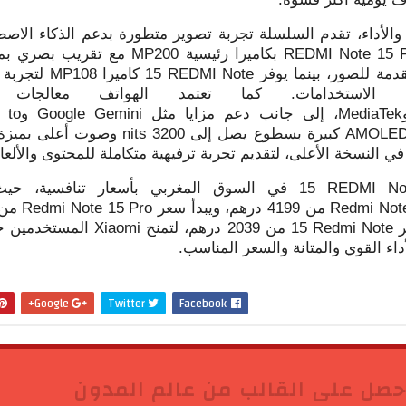
الأداء، تقدم السلسلة تجربة تصوير متطورة بدعم الذكاء الاصط
REDMI Note 15 
بكاميرا رئيسية 200
MP
مع تقريب بصري بم
دمة للصور، بينما يوفر
REDMI Note
15 كاميرا 108
MP
لتجربة 
 الاستخدامات. كما تعتمد الهواتف معالجات 
MediaTek
، إلى جانب دعم مزايا مثل
Google Gemini
و
e to
AMOLE
كبيرة بسطوع يصل إلى 3200
nits
وصوت أعلى بميزة 
REDMI No
15 في السوق المغربي بأسعار تنافسية، حيث
Redmi Not
من 4199 درهم، ويبدأ سعر
Redmi Note 15 Pro
ر
Redmi Note
15 من 2039 درهم، لتمنح
Xiaomi
المستخدمين خ
داء القوي والمتانة والسعر المناسب.
Google+
Twitter
Facebook
حصل على القالب من عالم المدون