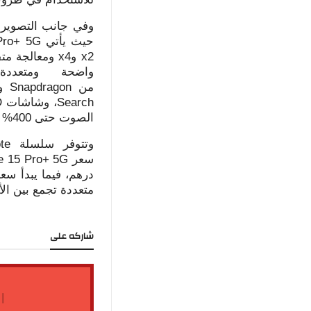
وفي جانب التصوير و
حيث يأتي
Pro+ 5G
2
x
و4
x
ومعالجة متق
واضحة ومتعددة
من
Snapdragon
و
Search
، وشاشات
D
الصوت حتى 400% في النسخة الأعلى، لتقديم تجربة ترفيهية متكاملة للمحتوى والألعاب.
وتتوفر سلسلة
te
سعر
e 15 Pro+ 5G
درهم، فيما يبدأ سع
متعددة تجمع بين الأ
شاركه على
ا