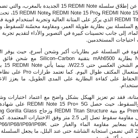
ن إطلاق سلسلة
REDMI Note
15 الجديدة بالمغرب، والتي تضم 
REDMI Note 15
و
REDMI Note 15 Pro
و
REDMI Note
15، تحت
REDMI Tit
الذي يركز على المتانة العالية وتجربة استخدام قوية ف
جمع السلسلة بين بطارية طويلة العمر، ومقاومة محسّنة للسقوط، و
لماء، إلى جانب تحسينات كبيرة في التصوير والأداء لتقديم تجربة
 احتياجات المستخدمين.
لقوة في السلسلة عبر بطاريات أكبر وشحن أسرع، حيث يوفر
I
بطارية 6500
mAh
بتقنية
Silicon–Carbon
مع شحن فائق 100
الشحن العكسي حتى 22.5
W
، بينما يأتي
REDMI Note
15 
لاستعمال المكثف طوال اليوم. كما تعتمد طرازات
Pro
على نظام 
حفاظ على كفاءة البطارية على المدى الطويل، ما يعزز الاعت
استخدام.
تانة، فقد تم تعزيز الهيكل بشكل واضح مع اعتماد اختبارات وش
والسقوط، حيث حصل
REDMI Note 15 Pro+ 5G
على شهادة
Pre
مع بنية
REDMI Titan Structure
وزجاج
ng Gorilla Glass
2، إضافة إلى مقاومة سقوط تصل إلى 2.5 متر وفق الاختبارات المعتم
ية بمعايير مقاومة الماء والغبار حتى
P66/IP68/IP69/IP69K
2.0 التي تضمن استجابة الشاشة حتى عند البلل، ما يجعل السلسلة
 يومية أكثر قسوة.