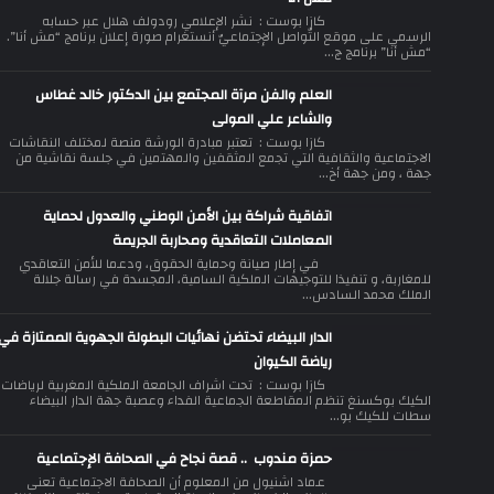
كازا بوست : نشر الإعلامي رودولف هلال عبر حسابه
الرسمي على موقع التّواصل الإجتماعيّ أنستغرام صورة إعلان برنامج “مش أنا”.
“مش أنا” برنامج ج...
العلم والفن مرآة المجتمع بين الدكتور خالد غطاس
والشاعر علي المولى
كازا بوست : تعتبر مبادرة الورشة منصة لمختلف النقاشات
الاجتماعية والثقافية التي تجمع المثقفين والمهتمين في جلسة نقاشية من
جهة ، ومن جهة أخ...
اتفاقية شراكة بين الأمن الوطني والعدول لحماية
المعاملات التعاقدية ومحاربة الجريمة
في إطار صيانة وحماية الحقوق، ودعما للأمن التعاقدي
للمغاربة، و تنفيذا للتوجيهات الملكية السامية، المجسدة في رسالة جلالة
الملك محمد السادس...
الدار البيضاء تحتضن نهائيات البطولة الجهوية الممتازة في
رياضة الكيوان
كازا بوست : تحت اشراف الجامعة الملكية المغربية لرياضات
الكيك بوكسنغ تنظم المقاطعة الجماعية الفداء وعصبة جهة الدار البيضاء
سطات للكيك بو...
حمزة مندوب .. قصة نجاح في الصحافة الإجتماعية
عماد اشنيول من المعلوم أن الصحافة الاجتماعية تعنى