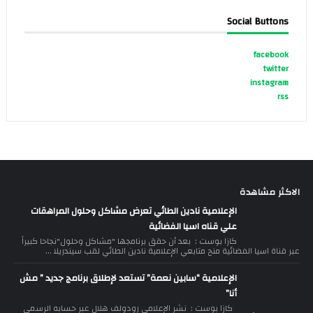
Social Buttons
facebook
twitter
instagram
rss
الاكثر مشاهدة
الإعلامية نادين الطائي تعرض مشاكل وحلول المراهقات
علي قناه اسيا الفضائية
كازا بوست : بعد أن حقق برنامجها "مشاكل وحلول"نجاحا كبيراً
عبر قناة اسيا الفضائية منح متابعي الإعلامية نادين الطائي لقب سيندريلا ...
الإعلامية “سابين نعمة” تستعد لإطلاق برنامج جديد ” مش
أنا”
كازا بوست : نشر الإعلامي رودولف هلال عبر حسابه الرسمي