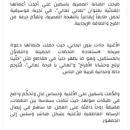
طرحت الفنانة المصرية ياسمين علي أحدث أعمالها
الغنائية بعنوان “تعالي تعالي”، في تجربة موسيقية
تحمل طابعاً إيقاعياً باللهجة المصرية، وتقدّم جرعة من
الفرح والطاقة الإيجابية.
الأغنية جاءت بنصٍ ايجابي، حيث حملت كلماتها دعوة
صريحة لاستعادة اللحظات الجميلة والتفاؤل
بالمستقبل، وهو ما يظهر جلياً في مقاطع مثل “خلّينا
نرتاح وحشانا الأفراح” و“تعالي يا فرحة تعالي”، لتُترجم
حالة وجدانية قريبة من الناس.
وقدّمت ياسمين علي الأغنية بإحساس عالٍ وتحكّم واضح
في طبقات صوتها، حيث تنقلت بسلاسة بين النغمات،
مضيفةً روحاً دافئة على العمل، ما ساهم في إيصال
الرسالة العاطفية للأغنية بشكل مباشر وسلس إلى
الجمهور.