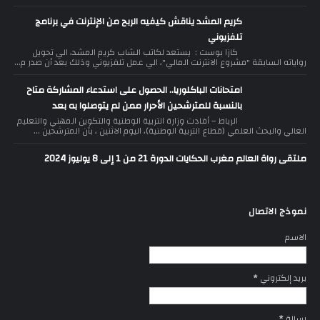
كريم المشد يناقش كيفيه الربح من الإنترنت في برنامج
تلفزيوني
كازا بوست : يستعد لكاتب الشاب كريم المشد، الي تحويل
رواياته السابقة "مشروع الانترنت المالي"، الي عمل تلفزيوني وذلك بعد أن صدر م...
امتحانات الباكلوريا.. الحصول على استدعاء المشاركة متاح
بالنسبة للمترشحين الأحرار ممن لم يتوصلوا به بعد
الرباط – أفادت وزارة التربية الوطنية والتكوين المهني والتعليم
العالي والبحث العلمي (قطاع التربية الوطنية)، اليوم الاثنين ، بأن المترشحين ...
ملتقى رواة العالم مغرب الحكايات الدورة 21 من 1 إلى 8 يوليوز 2024
نموذج الاتصال
الاسم
بريد إلكتروني
*
رسالة
*