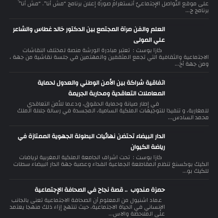
على موقع التّواصل الإجتماعيّ أنستغرام صورة إعلان برنامج “مش أنا”. “مش أنا”
برنامج ج...
العلم والفن مرآة المجتمع بين الدكتور خالد غطاس والشاعر
علي المولى
كازا بوست : تعتبر مبادرة الورشة منصة لمختلف النقاشات
الاجتماعية والثقافية التي تجمع المثقفين والمهتمين في جلسة نقاشية من جهة ،
ومن جهة أخ...
اتفاقية شراكة بين الأمن الوطني والعدول لحماية
المعاملات التعاقدية ومحاربة الجريمة
في إطار صيانة وحماية الحقوق، ودعما للأمن التعاقدي
للمغاربة، و تنفيذا للتوجيهات الملكية السامية، المجسدة في رسالة جلالة الملك
محمد السادس...
الدار البيضاء تحتضن نهائيات البطولة الجهوية الممتازة في
رياضة الكيوان
كازا بوست : تحت اشراف الجامعة الملكية المغربية لرياضات
الكيك بوكسنغ تنظم المقاطعة الجماعية الفداء وعصبة جهة الدار البيضاء سطات
للكيك بو...
حمزة مندوب .. قصة نجاح في الصحافة الإجتماعية
عماد اشنيول من المعلوم أن الصحافة الاجتماعية تعنى بالجانب
الإنساني في الحياة الاجتماعية، حيث تنتهج إزاء ذلك منهجا يعتمد
على الملاحظة والاس...