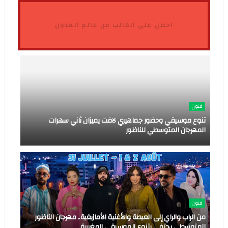
احصل على القالب من عالم المدون
فنون
تنوع موسيقي وحضور جماهيري لافت يميزان ثاني سهرات
المهرجان المتوسطي للناظور
فنون
من الراب والراي إلى العيطة والأغنية الأمازيغية.. مهرجان الناظور
المتوسطي يحتفي بتنوع الموسيقى المغربية