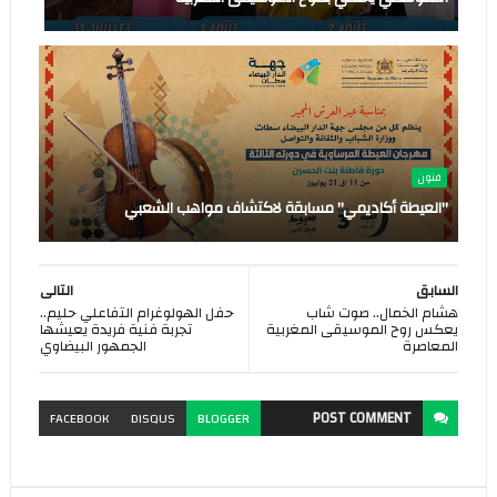
فنون
"العيطة أكاديمي" مسابقة لاكتشاف مواهب الشعبي
السابق
التالى
هشام الخمال.. صوت شاب
حفل الهولوغرام التفاعلي حليم..
يعكس روح الموسيقى المغربية
تجربة فنية فريدة يعيشها
المعاصرة
الجمهور البيضاوي
POST
COMMENT
FACEBOOK
DISQUS
BLOGGER