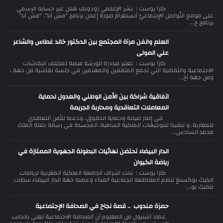
كازا بوست : نشر الإعلامي رودولف هلال عبر حسابه الرسمي
على موقع التّواصل الإجتماعيّ أنستغرام صورة إعلان برنامج “مش أنا”. “مش أنا”
برنامج ج...
العلم والفن مرآة المجتمع بين الدكتور خالد غطاس والشاعر
علي المولى
كازا بوست : تعتبر مبادرة الورشة منصة لمختلف النقاشات
الاجتماعية والثقافية التي تجمع المثقفين والمهتمين في جلسة نقاشية من جهة ،
ومن جهة أخ...
اتفاقية شراكة بين الأمن الوطني والعدول لحماية
المعاملات التعاقدية ومحاربة الجريمة
في إطار صيانة وحماية الحقوق، ودعما للأمن التعاقدي
للمغاربة، و تنفيذا للتوجيهات الملكية السامية، المجسدة في رسالة جلالة الملك
محمد السادس...
الدار البيضاء تحتضن نهائيات البطولة الجهوية الممتازة في
رياضة الكيوان
كازا بوست : تحت اشراف الجامعة الملكية المغربية لرياضات
الكيك بوكسنغ تنظم المقاطعة الجماعية الفداء وعصبة جهة الدار البيضاء سطات
للكيك بو...
حمزة مندوب .. قصة نجاح في الصحافة الإجتماعية
عماد اشنيول من المعلوم أن الصحافة الاجتماعية تعنى بالجانب