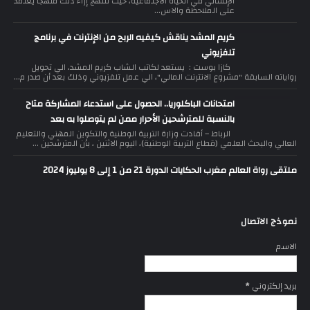
الإنساني في الحياة الاجتماعية، حيث تنتهج إزاء ذلك منهجا يعتمد
على الملاحظة والاس...
كريم المشد يناقش كيفيه الربح من الإنترنت في برنامج
تلفزيوني
كازا بوست : يستعد لكاتب الشاب كريم المشد، الي تحويل
رواياته السابقة "مشروع الانترنت المالي"، الي عمل تلفزيوني وذلك بعد أن صدر م...
امتحانات الباكلوريا.. الحصول على استدعاء المشاركة متاح
بالنسبة للمترشحين الأحرار ممن لم يتوصلوا به بعد
الرباط – أفادت وزارة التربية الوطنية والتكوين المهني والتعليم
العالي والبحث العلمي (قطاع التربية الوطنية)، اليوم الاثنين ، بأن المترشحين ...
ملتقى رواة العالم مغرب الحكايات الدورة 21 من 1 إلى 8 يوليوز 2024
نموذج الاتصال
الاسم
بريد إلكتروني
*