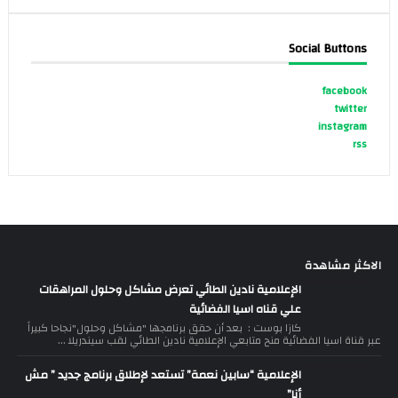
Social Buttons
facebook
twitter
instagram
rss
الاكثر مشاهدة
الإعلامية نادين الطائي تعرض مشاكل وحلول المراهقات
علي قناه اسيا الفضائية
كازا بوست : بعد أن حقق برنامجها "مشاكل وحلول"نجاحا كبيراً
عبر قناة اسيا الفضائية منح متابعي الإعلامية نادين الطائي لقب سيندريلا ...
الإعلامية “سابين نعمة” تستعد لإطلاق برنامج جديد ” مش
أنا”