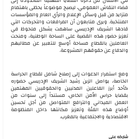
في الانتقال من دائرة القضايا المهنية المحدودة إلى
فضاء النقاش العمومي، ليصبح موضوعاً يحظى باهتمام
متزايد من قبل وسائل الإعلام والرأي العام والمؤسسات
المنتخبة. ويرى متابعون أن المرافعات والتحركات التي
قادها الشريف الإدريسي ساهمت بشكل ملحوظ في
تعزيز حضور هذه القضية على الساحة الوطنية، ومنحت
العاملين بالقطاع مساحة أوسع للتعبير عن مطالبهم
والدفاع عن حقوقهم المشروعة.
ومع استمرار الدعوات إلى إصلاح شامل لقطاع الحراسة
الخاصة، يواصل الزين رشيد الشريف الإدريسي حضوره
كأحد أبرز الفاعلين المدنيين والحقوقيين المهتمين
بقضايا حراس الأمن الخاص، مستنداً إلى سنوات من
العمل الميداني والترافع المتواصل من أجل تحسين
أوضاع هذه الفئة وتعزيز مكانتها داخل المنظومة
الاقتصادية والاجتماعية بالمغرب.
شاركه على