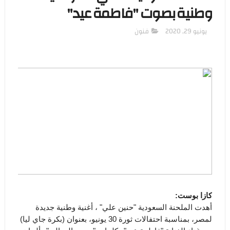
وطنية بصوت "فاطمة عيد"
يونيو 29, 2020
فنون
كازا بوست:
أهدت الملحنة السعودية "حنين علي" ، أغنية وطنية جديدة
لمصر، بمناسبة احتفالات ثورة 30 يونيو، بعنوان (بكرة جاي ليا)