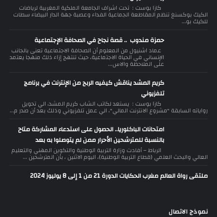
كازا بوست : تحت اشراف الجامعة الملكية المغربية لرياضات
الكيك بوكسنغ تنظم المقاطعة الجماعية الفداء وعصبة جهة الدار البيضاء سطات
للكيك بو...
حمزة مندوب .. قصة نجاح في الصحافة الإجتماعية
عماد اشنيول من المعلوم أن الصحافة الاجتماعية تعنى بالجانب
الإنساني في الحياة الاجتماعية، حيث تنتهج إزاء ذلك منهجا يعتمد
على الملاحظة والاس...
كريم المشد يناقش كيفيه الربح من الإنترنت في برنامج
تلفزيوني
كازا بوست : يستعد لكاتب الشاب كريم المشد، الي تحويل
رواياته السابقة "مشروع الانترنت المالي"، الي عمل تلفزيوني وذلك بعد أن صدر م...
امتحانات الباكلوريا.. الحصول على استدعاء المشاركة متاح
بالنسبة للمترشحين الأحرار ممن لم يتوصلوا به بعد
الرباط – أفادت وزارة التربية الوطنية والتكوين المهني والتعليم
العالي والبحث العلمي (قطاع التربية الوطنية)، اليوم الاثنين ، بأن المترشحين ...
ملتقى رواة العالم مغرب الحكايات الدورة 21 من 1 إلى 8 يوليوز 2024
نموذج الاتصال