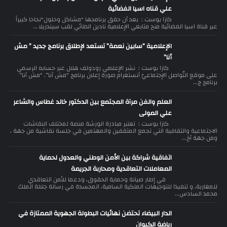
علي قناه اسيا الفضائية
كازا بوست : بعد أن حقق برنامجها "مشاكل وحلول"نجاحا كبيراً
عبر قناة اسيا الفضائية منح متابعي الإعلامية نادين الطائي لقب سيندريلا ...
الإعلامية “سابين نعمة” تستعد لإطلاق برنامج جديد ” مش
أنا”
كازا بوست : نشر الإعلامي رودولف هلال عبر حسابه الرسمي
على موقع التّواصل الإجتماعيّ أنستغرام صورة إعلان برنامج “مش أنا”. “مش أنا”
برنامج ج...
العلم والفن مرآة المجتمع بين الدكتور خالد غطاس والشاعر
علي المولى
كازا بوست : تعتبر مبادرة الورشة منصة لمختلف النقاشات
الاجتماعية والثقافية التي تجمع المثقفين والمهتمين في جلسة نقاشية من جهة ،
ومن جهة أخ...
اتفاقية شراكة بين الأمن الوطني والعدول لحماية
المعاملات التعاقدية ومحاربة الجريمة
في إطار صيانة وحماية الحقوق، ودعما للأمن التعاقدي
للمغاربة، و تنفيذا للتوجيهات الملكية السامية، المجسدة في رسالة جلالة الملك
محمد السادس...
الدار البيضاء تحتضن نهائيات البطولة الجهوية الممتازة في
رياضة الكيوان