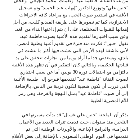
من غناء الفنانة "فاطمة عيد" وكلمات "محمد الجبالي" وألحان
"حنين علي" وتوزيع الدكتور "إيهاب عبد الحميد" وتم تسجيل
الأغنية في استديو صوت الحب، مع مراعاة كافة الاجراءات
الاحترازية، كما تم تصويرها على طريقة الفيديو كليب، من أجل
إهدائها للقنوات المختلفة، على أن يتم إذاعتها ابتداء من الغد.
وعن سبب اختيارها لتقديم هذه الأغنية بصوت فاطمة عيد،
تقول "حنين": فكرت منذ فترة في تقديم أغنية وطنية لمصر،
لأني عاشقة لهذه الأرض التي عشت فيها أكثر ما عشت في
بلدي، ويسعدني جدا ما أراه يوميا من انجازات تتحقق على يد
قيادتها الحكيمة، وبالتالي كان التفكير في أن تظهر هذه الأغنية
بالتزامن مع احتفالات ثورة 30 يونيو، أما عن سبب اختياري
لصوت الفنانة "فاطمة عيد" لتقديمها فيرجع إلى طبيعة الأغنية
التي قررت أن تكون شعبية لتكون قريبة من الناس، بالإضافة
إلى أن صوت "فاطمة عيد" يمثل البهجة والفرحة، وهي رمز
للأم المصرية الطيبة.
يذكر أن الملحنة "حنين علي غسال" قد بدأت مسيرتها في
التلحين منذ سنوات، حيث قدمت تترات العديد من الأعمال
الدرامية، والبرامج الإذاعية، والأوبرتات الوطنية التي تم
تقديمها في اليوم الوطني السعودي، بالإضافة إلى بعض الأفلام