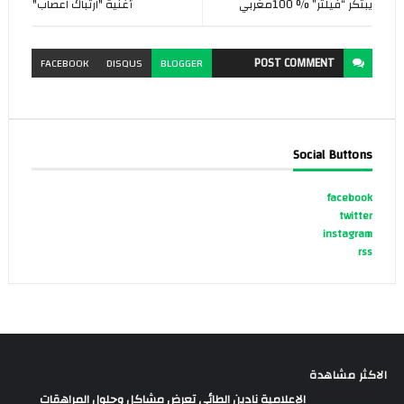
يبتكر “فيلتر” % 100مغربي
أغنية "ارتباك اعصاب"
POST
COMMENT
FACEBOOK
DISQUS
BLOGGER
Social Buttons
facebook
twitter
instagram
rss
الاكثر مشاهدة
الإعلامية نادين الطائي تعرض مشاكل وحلول المراهقات