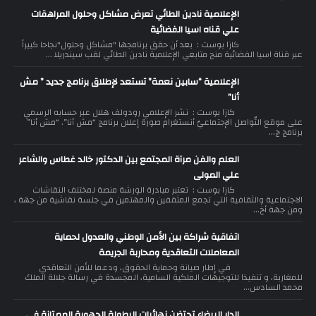
الإعلامية نادين الطائي تعرض مشاكل وحلول المراهقات
علي قناه اسيا الفضائية
كازا بوست : بعد أن حقق برنامجها "مشاكل وحلول"نجاحا كبيراً
عبر قناة اسيا الفضائية منح متابعي الإعلامية نادين الطائي لقب سيندريلا ...
الإعلامية “سابين نعمة” تستعد لإطلاق برنامج جديد ” مش
أنا”
كازا بوست : نشر الإعلامي رودولف هلال عبر حسابه الرسمي
على موقع التّواصل الإجتماعيّ أنستغرام صورة إعلان برنامج “مش أنا”. “مش أنا”
برنامج ج...
العلم والفن مرآة المجتمع بين الدكتور خالد غطاس والشاعر
علي المولى
كازا بوست : تعتبر مبادرة الورشة منصة لمختلف النقاشات
الاجتماعية والثقافية التي تجمع المثقفين والمهتمين في جلسة نقاشية من جهة ،
ومن جهة أخ...
اتفاقية شراكة بين الأمن الوطني والعدول لحماية
المعاملات التعاقدية ومحاربة الجريمة
في إطار صيانة وحماية الحقوق، ودعما للأمن التعاقدي
للمغاربة، و تنفيذا للتوجيهات الملكية السامية، المجسدة في رسالة جلالة الملك
محمد السادس...
الدار البيضاء تحتضن نهائيات البطولة الجهوية الممتازة في