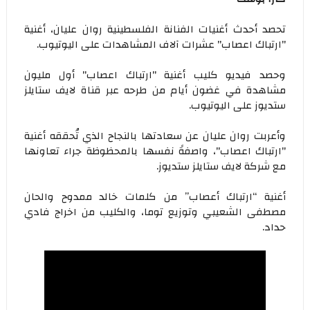
تحصد أحدث أغنيات الفنانة الفلسطينية روان عليان، أغنية
"ارتباك اعصاب" عشرات آلاف المشاهدات على اليوتيوب.
وحصد فيديو كليب أغنية "ارتباك اعصاب" أول مليون
مشاهدة في غضون أيام من طرحه عبر قناة لايف ستايلز
ستديوز على اليوتيوب.
وأعربت روان عليان عن سعادتها بالنجاح الذي تُحققه أغنية
"ارتباك اعصاب"، واصفةً نفسها بالمحظوظة جراء تعاونها
مع شركة لايف ستايلز ستديوز.
أغنية “ارتباك أعصاب” من كلمات خالد ممدوح والحان
مصطفى الشعيبي وتوزيع توما، والكليب من اخراج فادي
حداد.