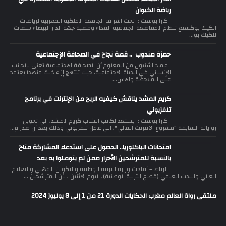
رياضة الكيوان
كازا بوست : تحت اشراف الجامعة الملكية المغربية لرياضات
الكيك بوكسنغ تنظم المقاطعة الجماعية الفداء وعصبة جهة الدار البيضاء سطات
للكيك بو...
حمزة مندوب .. قصة نجاح في الصحافة الإجتماعية
عماد اشنيول من المعلوم أن الصحافة الاجتماعية تعنى بالجانب
الإنساني في الحياة الاجتماعية، حيث تنتهج إزاء ذلك منهجا يعتمد
على الملاحظة والاس...
كريم المشد يناقش كيفيه الربح من الإنترنت في برنامج
تلفزيوني
كازا بوست : يستعد لكاتب الشاب كريم المشد، الي تحويل
رواياته السابقة "مشروع الانترنت المالي"، الي عمل تلفزيوني وذلك بعد أن صدر م...
امتحانات الباكلوريا.. الحصول على استدعاء المشاركة متاح
بالنسبة للمترشحين الأحرار ممن لم يتوصلوا به بعد
الرباط – أفادت وزارة التربية الوطنية والتكوين المهني والتعليم
العالي والبحث العلمي (قطاع التربية الوطنية)، اليوم الاثنين ، بأن المترشحين ...
ملتقى رواة العالم مغرب الحكايات الدورة 21 من 1 إلى 8 يوليوز 2024