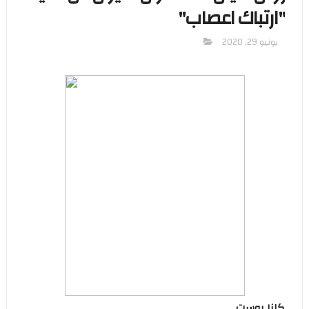
"ارتباك اعصاب"
يونيو 29, 2020
كازا بوست