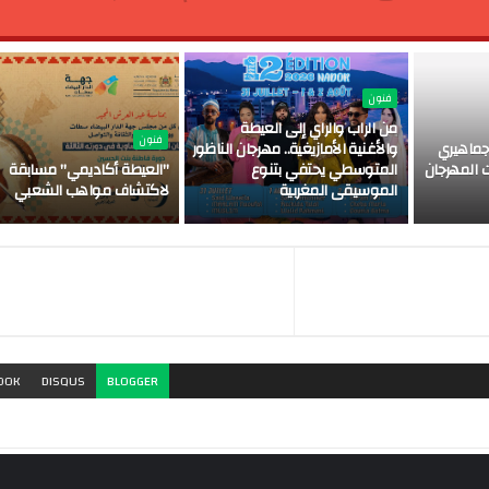
فنون
من الراب والراي إلى العيطة
فنون
ماهيري
والأغنية الأمازيغية.. مهرجان الناظور
 المهرجان
المتوسطي يحتفي بتنوع
"العيطة أكاديمي" مسابقة
الموسيقى المغربية
لاكتشاف مواهب الشعبي
OOK
DISQUS
BLOGGER