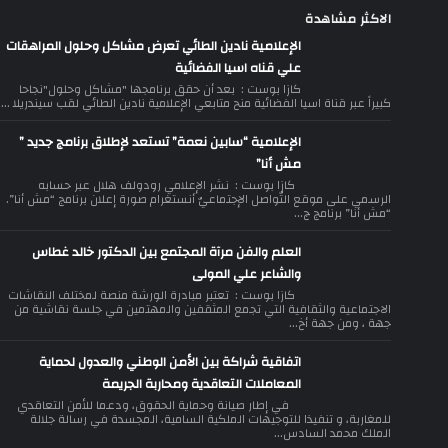
الاكثر مشاهدة
الإعلامية نادين الطائي تعرض مشاكل وحلول المراهقات
علي قناه اسيا الفضائية
كازا بوست : بعد أن حقق برنامجها "مشاكل وحلول"نجاحا
كبيراً عبر قناة اسيا الفضائية منح متابعي الإعلامية نادين الطائي لقب سيندريلا ...
الإعلامية “سابين نعمة” تستعد لإطلاق برنامج جديد ”
مش أنا”
كازا بوست : نشر الإعلامي رودولف هلال عبر حسابه
الرسمي على موقع التّواصل الإجتماعيّ أنستغرام صورة إعلان برنامج “مش أنا”.
“مش أنا” برنامج ج...
العلم والفن مرآة المجتمع بين الدكتور خالد غطاس
والشاعر علي المولى
كازا بوست : تعتبر مبادرة الورشة منصة لمختلف النقاشات
الاجتماعية والثقافية التي تجمع المثقفين والمهتمين في جلسة نقاشية من
جهة ، ومن جهة أخ...
اتفاقية شراكة بين الأمن الوطني والعدول لحماية
المعاملات التعاقدية ومحاربة الجريمة
في إطار صيانة وحماية الحقوق، ودعما للأمن التعاقدي
للمغاربة، و تنفيذا للتوجيهات الملكية السامية، المجسدة في رسالة جلالة
الملك محمد السادس...