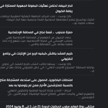
الدار البيضاء تحتضن نهائيات البطولة الجهوية الممتازة في
رياضة الكيوان
كازا بوست : تحت اشراف الجامعة الملكية المغربية لرياضات
الكيك بوكسنغ تنظم المقاطعة الجماعية الفداء وعصبة جهة الدار البيضاء
سطات للكيك بو...
حمزة مندوب .. قصة نجاح في الصحافة الإجتماعية
عماد اشنيول من المعلوم أن الصحافة الاجتماعية تعنى
بالجانب الإنساني في الحياة الاجتماعية، حيث تنتهج إزاء ذلك
منهجا يعتمد على الملاحظة والاس...
كريم المشد يناقش كيفيه الربح من الإنترنت في برنامج
تلفزيوني
كازا بوست : يستعد لكاتب الشاب كريم المشد، الي تحويل
رواياته السابقة "مشروع الانترنت المالي"، الي عمل تلفزيوني وذلك بعد أن صدر
م...
امتحانات الباكلوريا.. الحصول على استدعاء المشاركة متاح
بالنسبة للمترشحين الأحرار ممن لم يتوصلوا به بعد
الرباط – أفادت وزارة التربية الوطنية والتكوين المهني
والتعليم العالي والبحث العلمي (قطاع التربية الوطنية)، اليوم الاثنين ، بأن
المترشحين ...
ملتقى رواة العالم مغرب الحكايات الدورة 21 من 1 إلى 8 يوليوز 2024