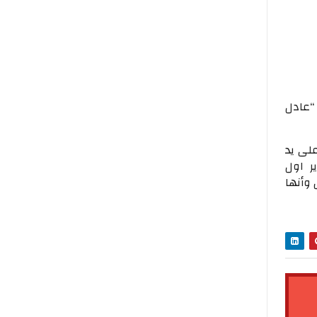
“عادل
لى يد
ر اول
وأنها