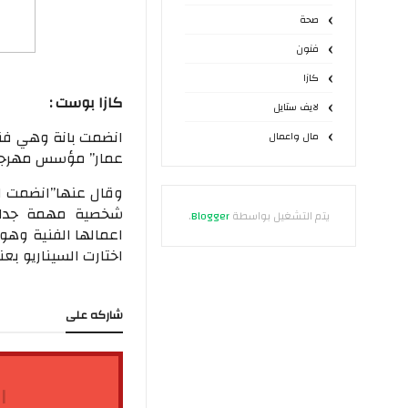
صحة
فنون
كازا
كازا بوست :
لايف ستايل
انضمت بانة وهي فنا
مال واعمال
عمار” مؤسس مهرجان
وقال عنها”انضمت ال
شخصية مهمة جدا د
يتم التشغيل بواسطة
Blogger
.
اعمالها الفنية وهو
اختارت السيناريو بع
شاركه على
ا