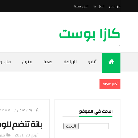
من نحن
اتصل بنا
اعلن معنا
كازا بوست
أخبار مدينة الدار البيضاء
أنفو
الرياضة
صحة
فنون
مال و
أخبار عاجلة
الرئيسية
/
فنون
/
بانة تنض
البحث في الموقع
بانة تنضم لل
أبريل 23, 2021
فنو