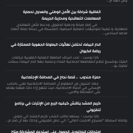
ومن جهة أخ...
اتفاقية شراكة بين الأمن الوطني والعدول لحماية
المعاملات التعاقدية ومحاربة الجريمة
في إطار صيانة وحماية الحقوق، ودعما للأمن التعاقدي
للمغاربة، و تنفيذا للتوجيهات الملكية السامية، المجسدة في رسالة جلالة الملك
محمد السادس...
الدار البيضاء تحتضن نهائيات البطولة الجهوية الممتازة في
رياضة الكيوان
كازا بوست : تحت اشراف الجامعة الملكية المغربية لرياضات
الكيك بوكسنغ تنظم المقاطعة الجماعية الفداء وعصبة جهة الدار البيضاء سطات
للكيك بو...
حمزة مندوب .. قصة نجاح في الصحافة الإجتماعية
عماد اشنيول من المعلوم أن الصحافة الاجتماعية تعنى بالجانب
الإنساني في الحياة الاجتماعية، حيث تنتهج إزاء ذلك منهجا يعتمد
على الملاحظة والاس...
كريم المشد يناقش كيفيه الربح من الإنترنت في برنامج
تلفزيوني
كازا بوست : يستعد لكاتب الشاب كريم المشد، الي تحويل
رواياته السابقة "مشروع الانترنت المالي"، الي عمل تلفزيوني وذلك بعد أن صدر م...
امتحانات الباكلوريا.. الحصول على استدعاء المشاركة متاح