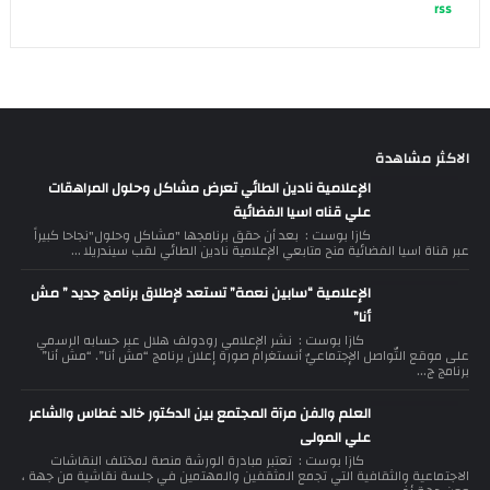
rss
الاكثر مشاهدة
الإعلامية نادين الطائي تعرض مشاكل وحلول المراهقات
علي قناه اسيا الفضائية
كازا بوست : بعد أن حقق برنامجها "مشاكل وحلول"نجاحا كبيراً
عبر قناة اسيا الفضائية منح متابعي الإعلامية نادين الطائي لقب سيندريلا ...
الإعلامية “سابين نعمة” تستعد لإطلاق برنامج جديد ” مش
أنا”
كازا بوست : نشر الإعلامي رودولف هلال عبر حسابه الرسمي
على موقع التّواصل الإجتماعيّ أنستغرام صورة إعلان برنامج “مش أنا”. “مش أنا”
برنامج ج...
العلم والفن مرآة المجتمع بين الدكتور خالد غطاس والشاعر
علي المولى
كازا بوست : تعتبر مبادرة الورشة منصة لمختلف النقاشات
الاجتماعية والثقافية التي تجمع المثقفين والمهتمين في جلسة نقاشية من جهة ،