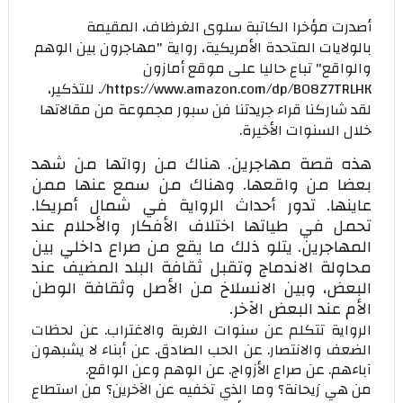
أصدرت مؤخرا الكاتبة سلوى الغرظاف، المقيمة
بالولايات المتحدة الأمريكية، رواية "مهاجرون بين الوهم
والواقع" تباع حاليا على موقع أمازون
https://www.amazon.com/dp/B08Z7TRLHK/. للتذكير،
لقد شاركنا قراء جريدتنا فن سبور مجموعة من مقالاتها
خلال السنوات الأخيرة.
هذه قصة مهاجرين. هناك من رواتها من شهد
بعضا من واقعها. وهناك من سمع عنها ممن
عاينها. تدور أحداث الرواية في شمال أمريكا.
تحمل في طياتها اختلاف الأفكار والأحلام عند
المهاجرين. يتلو ذلك ما يقع من صراع داخلي بين
محاولة الاندماج وتقبل ثقافة البلد المضيف عند
البعض، وبين الانسلاخ من الأصل وثقافة الوطن
الأم عند البعض الآخر.
الرواية تتكلم عن سنوات الغربة والاغتراب. عن لحظات
الضعف والانتصار. عن الحب الصادق. عن أبناء لا يشبهون
آباءهم. عن صراع الأزواج. عن الوهم وعن الواقع.
من هي رَيحانة؟ وما الذي تخفيه عن الآخرين؟ من استطاع