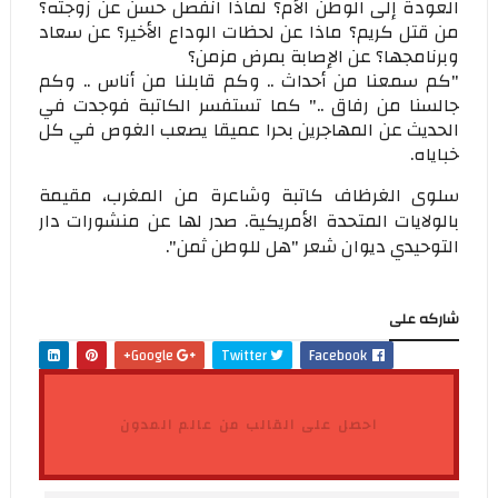
العودة إلى الوطن الأم؟ لماذا انفصل حسن عن زوجته؟
من قتل كريم؟ ماذا عن لحظات الوداع الأخير؟ عن سعاد
وبرنامجها؟ عن الإصابة بمرض مزمن؟
"كم سمعنا من أحداث .. وكم قابلنا من أناس .. وكم
جالسنا من رفاق .." كما تستفسر الكاتبة فوجدت في
الحديث عن المهاجرين بحرا عميقا يصعب الغوص في كل
خباياه.
سلوى الغرظاف كاتبة وشاعرة من المغرب، مقيمة
بالولايات المتحدة الأمريكية. صدر لها عن منشورات دار
التوحيدي ديوان شعر "هل للوطن ثمن".
شاركه على
Google+
Twitter
Facebook
احصل على القالب من عالم المدون