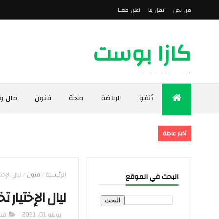
من نحن
اتصل بنا
اعلن معنا
كازا بوست
أخبار مدينة الدار البيضاء
أنفو
الرياضة
صحة
فنون
مال و
أخبار عاجلة
الرئيسية
/
فنون
/
ليال الإخ
البحث في الموقع
ليال الإختيار
يوليو 01, 2021
فن