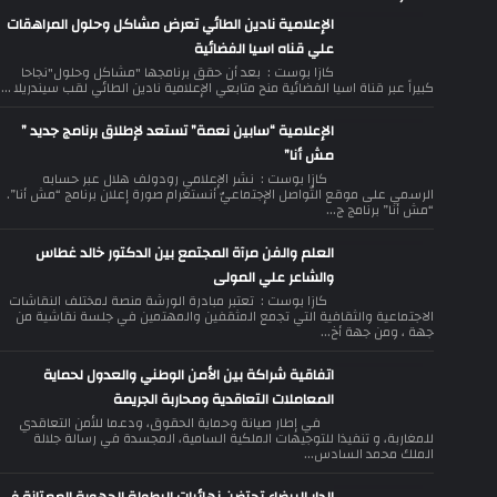
الإعلامية نادين الطائي تعرض مشاكل وحلول المراهقات
علي قناه اسيا الفضائية
كازا بوست : بعد أن حقق برنامجها "مشاكل وحلول"نجاحا
كبيراً عبر قناة اسيا الفضائية منح متابعي الإعلامية نادين الطائي لقب سيندريلا ...
الإعلامية “سابين نعمة” تستعد لإطلاق برنامج جديد ”
مش أنا”
كازا بوست : نشر الإعلامي رودولف هلال عبر حسابه
الرسمي على موقع التّواصل الإجتماعيّ أنستغرام صورة إعلان برنامج “مش أنا”.
“مش أنا” برنامج ج...
العلم والفن مرآة المجتمع بين الدكتور خالد غطاس
والشاعر علي المولى
كازا بوست : تعتبر مبادرة الورشة منصة لمختلف النقاشات
الاجتماعية والثقافية التي تجمع المثقفين والمهتمين في جلسة نقاشية من
جهة ، ومن جهة أخ...
اتفاقية شراكة بين الأمن الوطني والعدول لحماية
المعاملات التعاقدية ومحاربة الجريمة
في إطار صيانة وحماية الحقوق، ودعما للأمن التعاقدي
للمغاربة، و تنفيذا للتوجيهات الملكية السامية، المجسدة في رسالة جلالة
الملك محمد السادس...