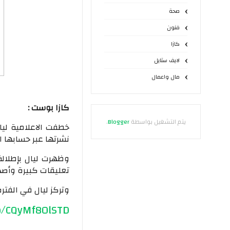
صحة
فنون
كازا
لايف ستايل
مال واعمال
كازا بوست :
يتم التشغيل بواسطة
Blogger
.
خطفت الاعلامية ليال
نشرتها عبر حسابها ا
وظهرت ليال بإطلالة
تعليقات كبيرة وأصدا
وتركز ليال في الفترة
p/CQyMf80lSTD