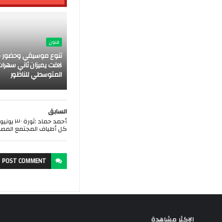
فنون
تنوع موسيقي وحضور ج
لافت يميزان ثاني سهرات
المتوسطي للناظور
السابق
أحمد حماد
كل أطياف المجتمع المص
POST
COMMENT
الاكثر مشاهدة