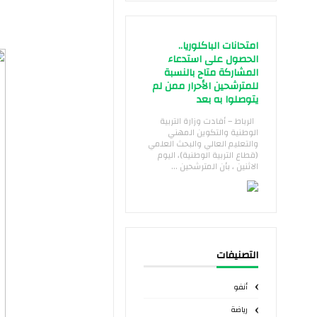
امتحانات الباكلوريا..
الحصول على استدعاء
المشاركة متاح بالنسبة
للمترشحين الأحرار ممن لم
يتوصلوا به بعد
الرباط – أفادت وزارة التربية
الوطنية والتكوين المهني
والتعليم العالي والبحث العلمي
(قطاع التربية الوطنية)، اليوم
الاثنين ، بأن المترشحين ...
التصنيفات
أنفو
رياضة