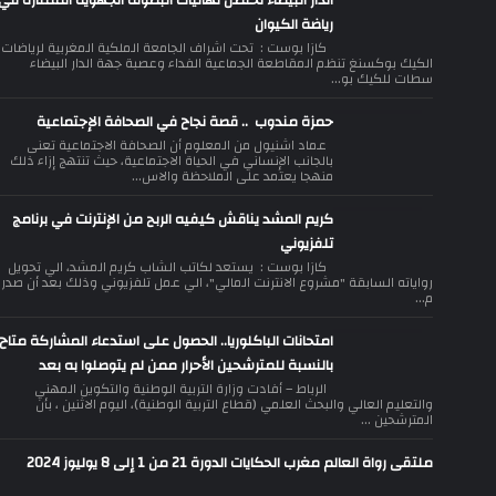
الدار البيضاء تحتضن نهائيات البطولة الجهوية الممتازة في
رياضة الكيوان
كازا بوست : تحت اشراف الجامعة الملكية المغربية لرياضات
الكيك بوكسنغ تنظم المقاطعة الجماعية الفداء وعصبة جهة الدار البيضاء
سطات للكيك بو...
حمزة مندوب .. قصة نجاح في الصحافة الإجتماعية
عماد اشنيول من المعلوم أن الصحافة الاجتماعية تعنى
بالجانب الإنساني في الحياة الاجتماعية، حيث تنتهج إزاء ذلك
منهجا يعتمد على الملاحظة والاس...
كريم المشد يناقش كيفيه الربح من الإنترنت في برنامج
تلفزيوني
كازا بوست : يستعد لكاتب الشاب كريم المشد، الي تحويل
رواياته السابقة "مشروع الانترنت المالي"، الي عمل تلفزيوني وذلك بعد أن صدر
م...
امتحانات الباكلوريا.. الحصول على استدعاء المشاركة متاح
بالنسبة للمترشحين الأحرار ممن لم يتوصلوا به بعد
الرباط – أفادت وزارة التربية الوطنية والتكوين المهني
والتعليم العالي والبحث العلمي (قطاع التربية الوطنية)، اليوم الاثنين ، بأن
المترشحين ...
ملتقى رواة العالم مغرب الحكايات الدورة 21 من 1 إلى 8 يوليوز 2024