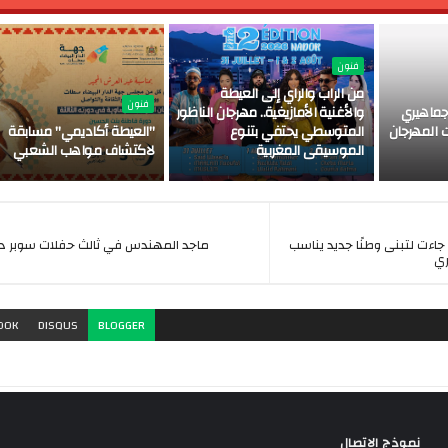
فنون
من الراب والراي إلى العيطة
فنون
ماهيري
والأغنية الأمازيغية.. مهرجان الناظور
 المهرجان
المتوسطي يحتفي بتنوع
"العيطة أكاديمي" مسابقة
الموسيقى المغربية
لاكتشاف مواهب الشعبي
 :ثورة ٣٠ يونيو جاءت لتبنى وطنًا جديد يناسب
ماجد المهندس في ثالث حفلات سوبر د
ري
OOK
DISQUS
BLOGGER
نموذج الاتصال