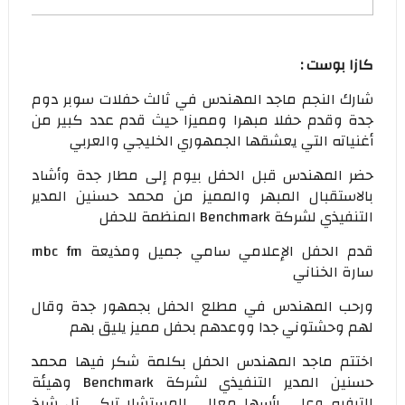
كازا بوست :
شارك النجم ماجد المهندس في ثالث حفلات سوبر دوم
جدة وقدم حفلا مبهرا ومميزا حيث قدم عدد كبير من
أغنياته التي يعشقها الجمهوري الخليجي والعربي
حضر المهندس قبل الحفل بيوم إلى مطار جدة وأشاد
بالاستقبال المبهر والمميز من محمد حسنين المدير
التنفيذي لشركة Benchmark المنظمة للحفل
قدم الحفل الإعلامي سامي جميل ومذيعة mbc fm
سارة الخناني
ورحب المهندس في مطلع الحفل بجمهور جدة وقال
لهم وحشتوني جدا ووعدهم بحفل مميز يليق بهم
اختتم ماجد المهندس الحفل بكلمة شكر فيها محمد
حسنين المدير التنفيذي لشركة Benchmark وهيئة
الترفيه وعلى رأسها معالي المستشار تركي آل شيخ