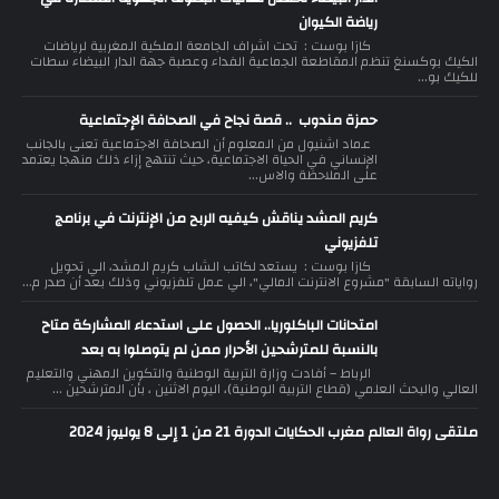
رياضة الكيوان
كازا بوست : تحت اشراف الجامعة الملكية المغربية لرياضات
الكيك بوكسنغ تنظم المقاطعة الجماعية الفداء وعصبة جهة الدار البيضاء سطات
للكيك بو...
حمزة مندوب .. قصة نجاح في الصحافة الإجتماعية
عماد اشنيول من المعلوم أن الصحافة الاجتماعية تعنى بالجانب
الإنساني في الحياة الاجتماعية، حيث تنتهج إزاء ذلك منهجا يعتمد
على الملاحظة والاس...
كريم المشد يناقش كيفيه الربح من الإنترنت في برنامج
تلفزيوني
كازا بوست : يستعد لكاتب الشاب كريم المشد، الي تحويل
رواياته السابقة "مشروع الانترنت المالي"، الي عمل تلفزيوني وذلك بعد أن صدر م...
امتحانات الباكلوريا.. الحصول على استدعاء المشاركة متاح
بالنسبة للمترشحين الأحرار ممن لم يتوصلوا به بعد
الرباط – أفادت وزارة التربية الوطنية والتكوين المهني والتعليم
العالي والبحث العلمي (قطاع التربية الوطنية)، اليوم الاثنين ، بأن المترشحين ...
ملتقى رواة العالم مغرب الحكايات الدورة 21 من 1 إلى 8 يوليوز 2024