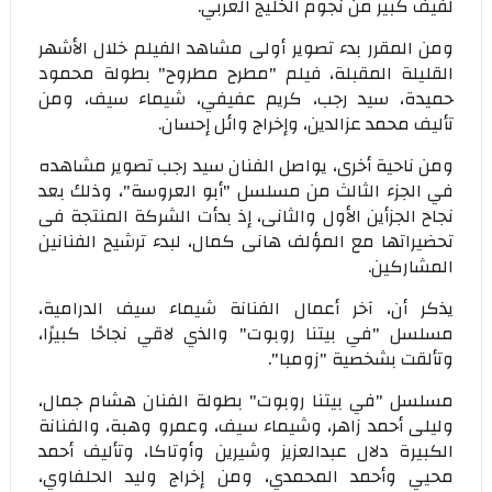
لفيف كبير من نجوم الخليج العربي.
ومن المقرر بدء تصوير أولى مشاهد الفيلم خلال الأشهر
القليلة المقبلة، فيلم "مطرح مطروح" بطولة محمود
حميدة، سيد رجب، كريم عفيفي، شيماء سيف، ومن
تأليف محمد عزالدين، وإخراج وائل إحسان.
ومن ناحية أخرى، يواصل الفنان سيد رجب تصوير مشاهده
في الجزء الثالث من مسلسل "أبو العروسة"، وذلك بعد
نجاح الجزأين الأول والثانى، إذ بدأت الشركة المنتجة فى
تحضيراتها مع المؤلف هانى كمال، لبدء ترشيح الفنانين
المشاركين.
يذكر أن، آخر أعمال الفنانة شيماء سيف الدرامية،
مسلسل "في بيتنا روبوت" والذي لاقي نجاحًا كبيرًا،
وتألقت بشخصية "زومبا".
مسلسل "في بيتنا روبوت" بطولة الفنان هشام جمال،
وليلى أحمد زاهر، وشيماء سيف، وعمرو وهبة، والفنانة
الكبيرة دلال عبدالعزيز وشيرين وأوتاكا، وتأليف أحمد
محيي وأحمد المحمدي، ومن إخراج وليد الحلفاوي،