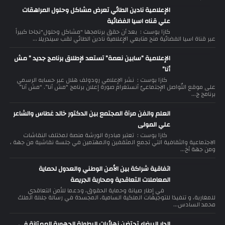
الإعلامية نادين الطائي تعرض مشاكل وحلول المراهقات
علي قناه اسيا الفضائية
كازا بوست : بعد أن حقق برنامجها "مشاكل وحلول"نجاحا كبيراً
عبر قناة اسيا الفضائية منح متابعي الإعلامية نادين الطائي لقب سيندريلا ...
الإعلامية “سابين نعمة” تستعد لإطلاق برنامج جديد ” مش
أنا”
كازا بوست : نشر الإعلامي رودولف هلال عبر حسابه الرسمي
على موقع التّواصل الإجتماعيّ أنستغرام صورة إعلان برنامج “مش أنا”. “مش أنا”
برنامج ج...
العلم والفن مرآة المجتمع بين الدكتور خالد غطاس والشاعر
علي المولى
كازا بوست : تعتبر مبادرة الورشة منصة لمختلف النقاشات
الاجتماعية والثقافية التي تجمع المثقفين والمهتمين في جلسة نقاشية من جهة ،
ومن جهة أخ...
اتفاقية شراكة بين الأمن الوطني والعدول لحماية
المعاملات التعاقدية ومحاربة الجريمة
في إطار صيانة وحماية الحقوق، ودعما للأمن التعاقدي
للمغاربة، و تنفيذا للتوجيهات الملكية السامية، المجسدة في رسالة جلالة الملك
محمد السادس...
الدار البيضاء تحتضن نهائيات البطولة الجهوية الممتازة في