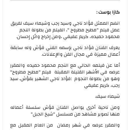
كازا بوست :
انضم الممثل فؤاد ناجي وسيد رجب وشيماء سيف لفريق
عمل فيلم "مطرح مطروح "، الفيلم من بطولة النجم
محمود حميده، كريم عفيفي ،ومن إخراج وائل إحسان.
يعرف الفنان فؤاد ناجي بإسمه الفني فؤش وله سابقة
أعمال مميزة في مجال الفن والإعلانات.
أما عن فيلمه الحالي مع النجم محمود حميده والمقرر
عرضه في الأشهر القليلة المقبلة فيلم "مطرح مطروح"
وهو من بطولة النجوم :فؤاد ناجي الشهير بفؤش، سيد
رجب، كريم عفيفي
شيماء سيف.
ومن ناحية أخرى يواصل الفنان فؤش سلسلة أعماله
منها تصوير مشاهد من مسلسل "شيخ الجبل"
والمقرر عرضه في شهر رمضان من العام المقبل مع