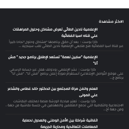
الاكثر مشاهدة
الإعلامية نادين الطائي تعرض مشاكل وحلول المراهقات
علي قناه اسيا الفضائية
كازا بوست : بعد أن حقق برنامجها "مشاكل وحلول"نجاحا كبيراً
عبر قناة اسيا الفضائية منح متابعي الإعلامية نادين الطائي لقب سيندريلا ...
الإعلامية “سابين نعمة” تستعد لإطلاق برنامج جديد ” مش
أنا”
كازا بوست : نشر الإعلامي رودولف هلال عبر حسابه الرسمي
على موقع التّواصل الإجتماعيّ أنستغرام صورة إعلان برنامج “مش أنا”. “مش أنا”
برنامج ج...
العلم والفن مرآة المجتمع بين الدكتور خالد غطاس والشاعر
علي المولى
كازا بوست : تعتبر مبادرة الورشة منصة لمختلف النقاشات
الاجتماعية والثقافية التي تجمع المثقفين والمهتمين في جلسة نقاشية من جهة ،
ومن جهة أخ...
اتفاقية شراكة بين الأمن الوطني والعدول لحماية
المعاملات التعاقدية ومحاربة الجريمة