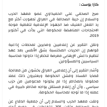
كازا بوست :
صرح الصحفي علي الحميداوي عضو معهد الحرب
والسلام إن حرية الصحافة في العراق تدهورت أكثر مع
رد الفعل العنيف ضد الجهود الإعلامية لتغطية موجة
الاحتجاجات المناهضة للحكومة التي بدأت في أكتوبر
2019.
ونقل التقرير عن إعلاميين ومديرين لمحطات إذاعية
قولهم إن الحريات المكتسبة بشق الأنفس بعد عهد
تنظيم داعش الإرهابي معرضة للخطر إذا حاولوا محاسبة
السياسيين والمسؤولين.
وأشار التقرير إلى أن إعلاميي العراق يخشون من معالجة
قضايا الفساد وفشل الحكومة ويعتبرون ذلك عملا
محفوفا بالمخاطر إذا لم يكونوا مدعومين من حزب
سياسي , وأن أي إعلام مستقل يواجه مخاطر كبيرة في
عمله إذا ما توجه لمحاسبة الحكومة.
ولفت معهد الحرب والسلام إلى أن جمعية الدفاع عن
حرية الصحافة وثقت 305 انتهاكات في جميع أنحاء