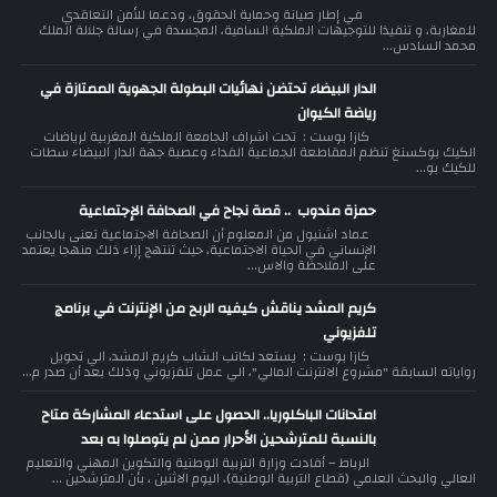
في إطار صيانة وحماية الحقوق، ودعما للأمن التعاقدي
للمغاربة، و تنفيذا للتوجيهات الملكية السامية، المجسدة في رسالة جلالة الملك
محمد السادس...
الدار البيضاء تحتضن نهائيات البطولة الجهوية الممتازة في
رياضة الكيوان
كازا بوست : تحت اشراف الجامعة الملكية المغربية لرياضات
الكيك بوكسنغ تنظم المقاطعة الجماعية الفداء وعصبة جهة الدار البيضاء سطات
للكيك بو...
حمزة مندوب .. قصة نجاح في الصحافة الإجتماعية
عماد اشنيول من المعلوم أن الصحافة الاجتماعية تعنى بالجانب
الإنساني في الحياة الاجتماعية، حيث تنتهج إزاء ذلك منهجا يعتمد
على الملاحظة والاس...
كريم المشد يناقش كيفيه الربح من الإنترنت في برنامج
تلفزيوني
كازا بوست : يستعد لكاتب الشاب كريم المشد، الي تحويل
رواياته السابقة "مشروع الانترنت المالي"، الي عمل تلفزيوني وذلك بعد أن صدر م...
امتحانات الباكلوريا.. الحصول على استدعاء المشاركة متاح
بالنسبة للمترشحين الأحرار ممن لم يتوصلوا به بعد
الرباط – أفادت وزارة التربية الوطنية والتكوين المهني والتعليم
العالي والبحث العلمي (قطاع التربية الوطنية)، اليوم الاثنين ، بأن المترشحين ...