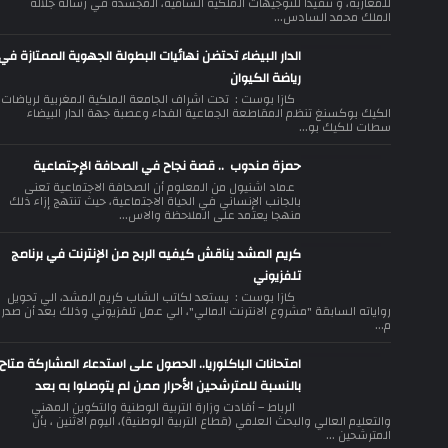
للمغاربة، و تنفيذا للتوجيهات الملكية السامية، المجسدة في رسالة جلالة
الملك محمد السادس...
الدار البيضاء تحتضن نهائيات البطولة الجهوية الممتازة في
رياضة الكيوان
كازا بوست : تحت اشراف الجامعة الملكية المغربية لرياضات
الكيك بوكسنغ تنظم المقاطعة الجماعية الفداء وعصبة جهة الدار البيضاء
سطات للكيك بو...
حمزة مندوب .. قصة نجاح في الصحافة الإجتماعية
عماد اشنيول من المعلوم أن الصحافة الاجتماعية تعنى
بالجانب الإنساني في الحياة الاجتماعية، حيث تنتهج إزاء ذلك
منهجا يعتمد على الملاحظة والاس...
كريم المشد يناقش كيفيه الربح من الإنترنت في برنامج
تلفزيوني
كازا بوست : يستعد لكاتب الشاب كريم المشد، الي تحويل
رواياته السابقة "مشروع الانترنت المالي"، الي عمل تلفزيوني وذلك بعد أن صدر
م...
امتحانات الباكلوريا.. الحصول على استدعاء المشاركة متاح
بالنسبة للمترشحين الأحرار ممن لم يتوصلوا به بعد
الرباط – أفادت وزارة التربية الوطنية والتكوين المهني
والتعليم العالي والبحث العلمي (قطاع التربية الوطنية)، اليوم الاثنين ، بأن
المترشحين ...