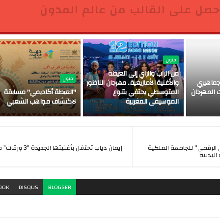
حصل على القالب من عالم المدون
فنون
من الراب والراي إلى العيطة
فنون
ماهيري
والأغنية الأمازيغية.. مهرجان الناظور
 المهرجان
المتوسطي يحتفي بتنوع
"العيطة أكاديمي" مسابقة
الموسيقى المغربية
لاكتشاف مواهب الشعبي
 الرقمي'' للجامعة الملكية
إيمان دياب تحتفل بأغنيتها ا
 البدنية
OOK
DISQUS
BLOGGER