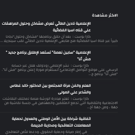
الاكثر مشاهدة
الإعلامية نادين الطائي تعرض مشاكل وحلول المراهقات
علي قناه اسيا الفضائية
كازا بوست : بعد أن حقق برنامجها "مشاكل وحلول"نجاحا
كبيراً عبر قناة اسيا الفضائية منح متابعي الإعلامية نادين الطائي لقب سيندريلا ...
الإعلامية “سابين نعمة” تستعد لإطلاق برنامج جديد ”
مش أنا”
كازا بوست : نشر الإعلامي رودولف هلال عبر حسابه
الرسمي على موقع التّواصل الإجتماعيّ أنستغرام صورة إعلان برنامج “مش أنا”.
“مش أنا” برنامج ج...
العلم والفن مرآة المجتمع بين الدكتور خالد غطاس
والشاعر علي المولى
كازا بوست : تعتبر مبادرة الورشة منصة لمختلف النقاشات
الاجتماعية والثقافية التي تجمع المثقفين والمهتمين في جلسة نقاشية من
جهة ، ومن جهة أخ...
اتفاقية شراكة بين الأمن الوطني والعدول لحماية
المعاملات التعاقدية ومحاربة الجريمة
في إطار صيانة وحماية الحقوق، ودعما للأمن التعاقدي