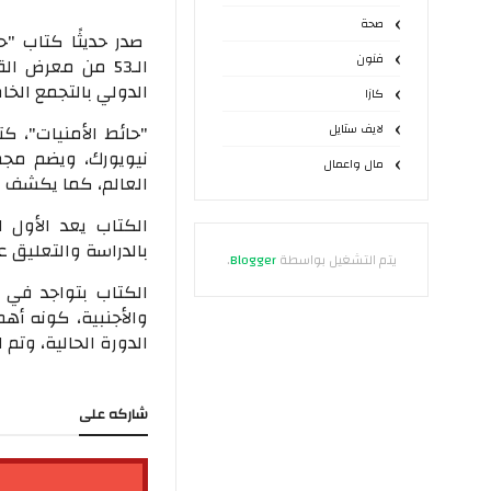
صحة
صدر حديثًا كتاب "ح
فنون
الـ53 من معرض ا
الدولي بالتجمع الخ
كازا
"حائط الأمنيات"، 
لايف ستايل
نيويورك، ويضم مجم
مال واعمال
العالم، كما يكشف ع
الكتاب يعد الأول 
بالدراسة والتعليق 
يتم التشغيل بواسطة
Blogger
.
الكتاب بتواجد في م
والأجنبية، كونه أه
الدورة الحالية، وتم
شاركه على