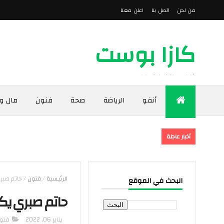
من نحن
اتصل بنا
اعلن معنا
كازا بوست
أخبار مدينة الدار البيضاء
أنفو
الرياضة
صحة
فنون
مال و
أخبار عاجلة
الرئيسية
/
فنون
/
حاتم صبر
البحث في الموقع
حاتم صبري يك
يناير 06, 2022
فنو