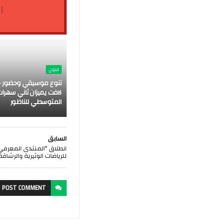
ا
فنون
تنوع موسيقي وحضور ج
لافت يميزان ثاني سهرات
المتوسطي للناظور
السابق
انطلاق "المنتدى المعرفي
للرياضات الوثيرية والرشاقة
POST
COMMENT