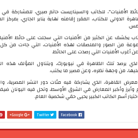
ائط الأمنيات"، للكاتب والسيناريست حاتم صبري، للمشاركة في ا
لقاهرة الدولي للكتاب، المقرر إقامته نهاية يناير الجاري، بمركز ا
امس.
كتاب يكشف عن الكثير من الأمنيات التي سجلت على حائط الأمني
وعة من الصور والملصقات لهذه الأمنيات، التي جاءت من كل
ن أغرب الأمنيات التي رصدت على الحائط.
الذي يرصد تلك الظاهرة في نيويورك، ويتناول المؤلف هذه ال
عليها، من وجهة نظره، وعن مصير ما يكتب.
عرض القاهرة، الذي يشاركة فيه مئات دور النشر المصرية، والع
م وأبرز وأكبر المعارض في الشرق الأوسط، وتحل فيه اليونان ضي
 اختيار أسم الكاتب الكبير يحيى حقي شخصية العام.
Google+
Twitter
Facebook