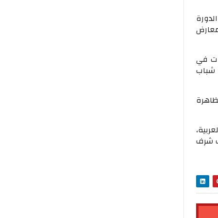
لدورة
لمعارض
ات في
 شباب
ظاهرة
ربية،
ف شرف