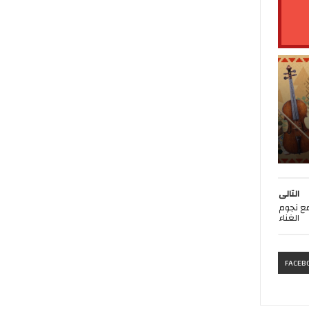
التالى
لجديدة "3 ورقات" مع نجوم
الغناء
FACEB