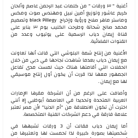
أغنية " ٣ ورقات " من كلمات عبد الرحمن عاصم وألحان
كريم عاشور وتوزيع أمين نبيل ومهندس صوت ومكس
وماستر ماهر صلاح ورؤية وإخراج black Pillegy وتصميم
محمد صالح شحاتة وطرحت الكليب يوم ٣ يناير على
قناة إيمان دياب الرسمية على يوتيوب وعدد من
القنوات الفضائية.
الأغنية من إنتاج شمة البلوشي التي قالت أنها تعاونت
مع إيمان دياب بعدما شاهدت نجاحها في دبي من خلال
الحفلات التي أقامتها هناك حيث لمست مدى تفاعل
الجمهور معها لذا قررت أن يكون أول إنتاج موسيقي
لها مع إيمان .
وأضافت على الرغم من أن الشركة مقرها الإمارات
العربية المتحدة وتحديدا في العاصمة أبوظبي إلا أنني
اخترت أن تكون الانطلاقة من "أم الدنيا" لأن مصر تعتبر
علامة فارقة في دعم الشركات الفنية المتخصصة.
أما إيمان دياب فقالت أن 3 ورقات تشبهها في
شخصيتها بصورة كبيرة لذا تحمست لها وتعتبرها من