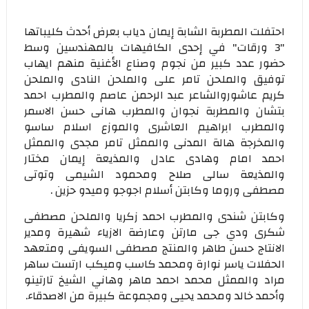
احتفلت المطربة الشابة إيمان دياب بعرض أحدث كليباتها
"3 ورقات" في إحدى الكافيهات بالمهندسين وسط
حضور عدد كبير من نجوم وصناع الأغنية منهم ايهاب
توفيق والملحن تامر على والملحن النادى والملحن
كريم عاشوروالشاعر عبد الرحمن عاصم والمطرب احمد
بتشان والمطربة نجوان والمطرب هانى حسن الاسمر
والمطرب ابراهيم العاشرى والموزع اسلام ساسو
والمخرجة هالة المدنى والممثل تامر مجدى والممثل
احمد امام وهادى عادل والمذيعة إيمان مختار
والمذيعة سالى صلاح ومحمود الشيمى وتوتى
مصطفى وروما وكابتن أسلام اجوجو وميدو حزين .
وكابتن شندى والمطرب احمد زكريا والملحن مصطفى
شكرى ودي جى مارتن وعارضة الازياء شهيرة ومدير
الانتاج حسن طاهر والمنتج مصطفى السويفى ومتعهد
الحفلات ياسر نوارة ومحمد كاسب وميكب ارتست ساهر
مراد والممثل محمد احمد ماهر وهاني الشيخ تارتينو
وأحمد خالد ومحمد يحيى ومجموعة كبيرة من الاصدقاء.