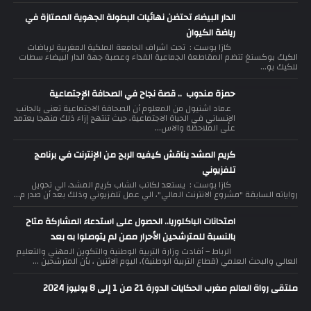
الدار البيضاء تحتضن نهائيات البطولة الجهوية الممتازة في
رياضة الكيوان
كازا بوست : تحت اشراف الجامعة الملكية المغربية لرياضات
الكيك بوكسنغ تنظم المقاطعة الجماعية الفداء وعصبة جهة الدار البيضاء سطات
للكيك بو...
حمزة مندوب .. قصة نجاح في الصحافة الإجتماعية
عماد اشنيول من المعلوم أن الصحافة الاجتماعية تعنى بالجانب
الإنساني في الحياة الاجتماعية، حيث تنتهج إزاء ذلك منهجا يعتمد
على الملاحظة والاس...
كريم المشد يناقش كيفيه الربح من الإنترنت في برنامج
تلفزيوني
كازا بوست : يستعد لكاتب الشاب كريم المشد، الي تحويل
رواياته السابقة "مشروع الانترنت المالي"، الي عمل تلفزيوني وذلك بعد أن صدر م...
امتحانات الباكلوريا.. الحصول على استدعاء المشاركة متاح
بالنسبة للمترشحين الأحرار ممن لم يتوصلوا به بعد
الرباط – أفادت وزارة التربية الوطنية والتكوين المهني والتعليم
العالي والبحث العلمي (قطاع التربية الوطنية)، اليوم الاثنين ، بأن المترشحين ...
ملتقى رواة العالم مغرب الحكايات الدورة 21 من 1 إلى 8 يوليوز 2024