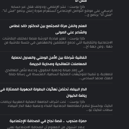
مش أنا”
كازا بوست : نشر الإعلامي رودولف هلال عبر حسابه
الرسمي على موقع التّواصل الإجتماعيّ أنستغرام صورة إعلان برنامج “مش أنا”.
“مش أنا” برنامج ج...
العلم والفن مرآة المجتمع بين الدكتور خالد غطاس
والشاعر علي المولى
كازا بوست : تعتبر مبادرة الورشة منصة لمختلف النقاشات
الاجتماعية والثقافية التي تجمع المثقفين والمهتمين في جلسة نقاشية من
جهة ، ومن جهة أخ...
اتفاقية شراكة بين الأمن الوطني والعدول لحماية
المعاملات التعاقدية ومحاربة الجريمة
في إطار صيانة وحماية الحقوق، ودعما للأمن التعاقدي
للمغاربة، و تنفيذا للتوجيهات الملكية السامية، المجسدة في رسالة جلالة
الملك محمد السادس...
الدار البيضاء تحتضن نهائيات البطولة الجهوية الممتازة في
رياضة الكيوان
كازا بوست : تحت اشراف الجامعة الملكية المغربية لرياضات
الكيك بوكسنغ تنظم المقاطعة الجماعية الفداء وعصبة جهة الدار البيضاء
سطات للكيك بو...
حمزة مندوب .. قصة نجاح في الصحافة الإجتماعية
عماد اشنيول من المعلوم أن الصحافة الاجتماعية تعنى