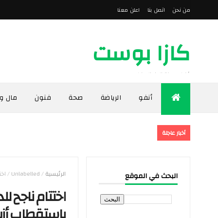
من نحن
اتصل بنا
اعلن معنا
كازا بوست
أخبار مدينة الدار البيضاء
أنفو
الرياضة
صحة
فنون
مال و
أخبار عاجلة
الرئيسية
/
Unlabelled
/
اختت
البحث في الموقع
اختتام ناجح ل
باستقطاب أزيد من 80 ألف متفر