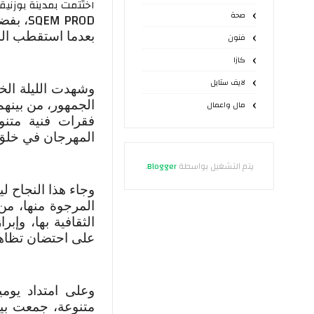
اختُتمت بمدينة بوزني
صحة
SQEM PROD
، بفض
بعدما استقطب المهرجان أزيد من
فنون
كازا
لايف ستايل
وشهدت الليلة الخت
الجمهور، من بينهم
مال واعمال
فقرات فنية متن
المهرجان في خلق 
يتم التشغيل بواسطة
Blogger
.
وجاء هذا النجاح ل
المرجوة منها، من
الثقافية بها، وإبر
على احتضان تظاه
وعلى امتداد يوم
متنوعة، جمعت بين