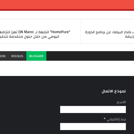
SQEM  تكشف بالدار البيضاء عن برنامج الدورة
"HomePure" التابعة لـ QN Maroc 
زنيقة
اليومي من خلال حلول متقدمة لتنقية
OOK
DISQUS
BLOGGER
نموذج الاتصال
الاسم
بريد إلكتروني
*