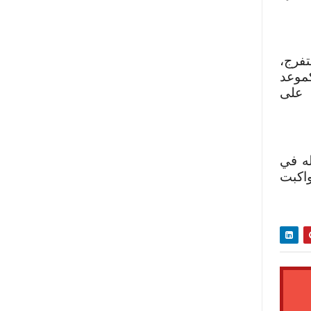
الكبير، الذي تجاوز 80 ألف متفرج،
موعد
 على
ه في
اكبت