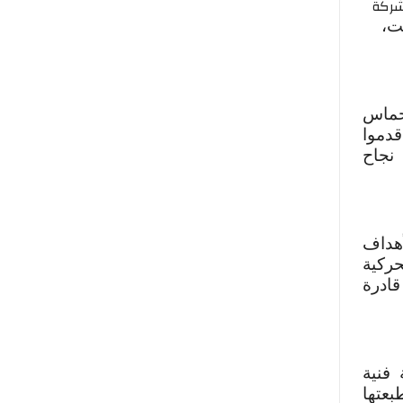
شركة
ت،
 حماس
قدموا
نجاح
أهداف
حركية
قادرة
فنية
بعتها