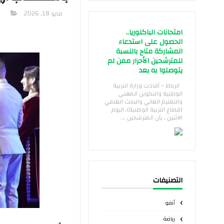
مايو 18, 2026
امتحانات الباكلوريا..
الحصول على استدعاء
المشاركة متاح بالنسبة
للمترشحين الأحرار ممن لم
يتوصلوا به بعد
الرباط – أفادت وزارة التربية
الوطنية والتكوين المهني
والتعليم العالي والبحث العلمي
(قطاع التربية الوطنية)، اليوم
الاثنين ، بأن المترشحين ...
التصنيفات
أنفو
رياضة