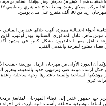
قة فعاليات الدورة الأولى من مهرجان الرمال بوزنيقة، المنظم من طرف 
اء المركب مولاي رشيد، وسط نجاح جماهيري وتنظيمي لاف
.
 80 ألف متفرج على مدى يومين
امية أجواء احتفالية مميزة، ألهب خلالها عدد من الفنانين
 موس ماهر، عادل المدكوري، الستاتية، وبدر أوعبي، الذين 
وعة تفاعل معها الحاضرون بشكل كبير، في مشهد أكد 
.
فضاء مفتوح للفرجة والتلاقي الفني
يؤكد أن الدورة الأولى من مهرجان الرمال بوزنيقة حققت ال
 خلال إرساء موعد فني وترفيهي جديد بالمدينة، وتعزيز ال
از مؤهلاتها السياحية والفنية باعتبارها وجهة ساحلية واعدة 
.
رات كبرى
ين، حج جمهور غفير إلى فضاء المهرجان لمتابعة برمجة 
 أنماط موسيقية مختلفة وأسماء فنية بارزة، في أجواء ط