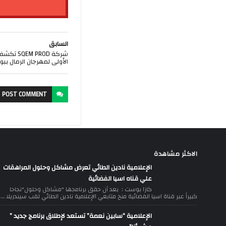
السابق
شركة PROD
الأولى لمهرجان الرمال ببو
POST
COMMENT
الاكثر مشاهدة
الإعلامية نادين الطائي تعرض مشاكل وحلول المراهقات
علي قناه اسيا الفضائية
كازا بوست : بعد أن حقق برنامجها "مشاكل وحلول"نجاحا
كبيراً عبر قناة اسيا الفضائية منح متابعي الإعلامية نادين الطائي لقب سيندريلا ...
الإعلامية “سابين نعمة” تستعد لإطلاق برنامج جديد ”