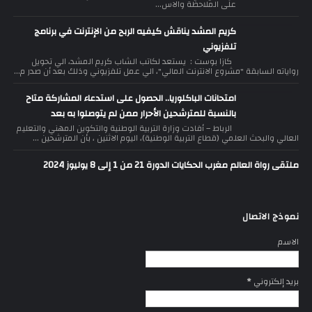
على الملاحظة والاس...
كريم المشد يناقش كيفيه الربح من الإنترنت في برنامج
تلفزيوني
كازا بوست : يستعد لكاتب الشاب كريم المشد، الي تحويل
رواياته السابقة "مشروع الانترنت المالي"، الي عمل تلفزيوني وذلك بعد أن صدر م...
امتحانات الباكلوريا.. الحصول على استدعاء المشاركة متاح
بالنسبة للمترشحين الأحرار ممن لم يتوصلوا به بعد
الرباط – أفادت وزارة التربية الوطنية والتكوين المهني والتعليم
العالي والبحث العلمي (قطاع التربية الوطنية)، اليوم الاثنين ، بأن المترشحين ...
ملتقى رواة العالم مغرب الحكايات الدورة 21 من 1 إلى 8 يوليوز 2024
نموذج الاتصال
الاسم
بريد إلكتروني
*