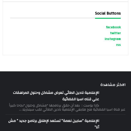
Social Buttons
facebook
twitter
instagram
rss
الاكثر مشاهدة
الإعلامية نادين الطائي تعرض مشاكل وحلول المراهقات
علي قناه اسيا الفضائية
كازا بوست : بعد أن حقق برنامجها "مشاكل وحلول"نجاحا كبيراً
عبر قناة اسيا الفضائية منح متابعي الإعلامية نادين الطائي لقب سيندريلا ...
الإعلامية “سابين نعمة” تستعد لإطلاق برنامج جديد ” مش
أنا”