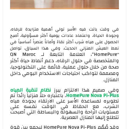
في وقت باتت فيه الأسر تولي أهمية متزايدة للرفاه،
وجودة الحياة، واعتماد عادات يومية أكثر مسؤولية، أصبح
الحصول على مياه شرب أكثر نقاءً وأماناً عنصراً أساسياً في
نمط العيش المنزلي الحديث. وفي هذا السياق، تواصل
HomePure
"، العلامة التابعة لـ
QN Maroc
"
والمتخصصة في حلول الرفاه، دعم أنماط حياة أكثر
صحة من خلال حلول عملية، قائمة على التكنولوجيا،
ومصممة لتواكب احتياجات الاستخدام اليومي داخل
المنازل.
وفي صميم هذا الالتزام يبرز
نظام تنقية المياه
HomePure Nova Pi-Plus
، باعتباره حلاً منزلياً رائداً تم
تطويره لمساعدة الأسر على الارتقاء بجودة مياه
الشرب، مع الحفاظ في الوقت نفسه على
مستويات الراحة والسهولة والبساطة التي أصبحت
تتطلع إليها المنازل العصرية.
وقد صُمّم
HomePure Nova Pi-Plus
ليجمع بين قوة