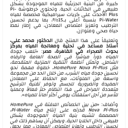
كبيرة من البنية الجزيئية للمياه الموجودة بشكل
طبيعي في الكائنات الحية. وتحتوي خرطوشة
Pi-
Plus
الأحدث على كريات سيراميكية مخصصة لمياه
Pi-Water
بنسبة أعلى بـ15%، بما يدعم تحسين
الترطيب وتعزيز امتصاص المعادن، في إطار نمط
حياة صحي ومتوازن.
وتعليقاً على هذا المنتج، قال
الدكتور محمد علي،
أستاذ مساعد في تحلية ومعالجة المياه بمركز
بحوث الصحراء في القاهرة، مصر
: «
تلعب جودة
المياه دوراً مباشراً في الصحة العامة والرفاه
الشامل. وتمثل أنظمة التنقية المنزلية المتقدمة،
مثل
HomePure Nova Pi-Plus
، خطوة مهمة نحو
تحسين جودة مياه الشرب، من خلال الحد من مجموعة
واسعة من الملوثات، مع الحفاظ على المعادن
المفيدة والضرورية للجسم. وتوفر تقنية الترشيح
متعددة المراحل في هذا النظام حلاً فعالاً وعملياً
للأسر من أجل استهلاك يومي أكثر أماناً للمياه
».
وأضاف: «
من بين الخصائص اللافتة في
HomePure
Nova Pi-Plus
قدرته على إنتاج مياه
Pi-Water
،
المصممة لتشبه بنية المياه الموجودة بشكل
طبيعي داخل الخلايا الحية. ويمكن أن يساهم ذلك في
تحسين الترطيب وتعزيز امتصاص المعادن، مما يجعل