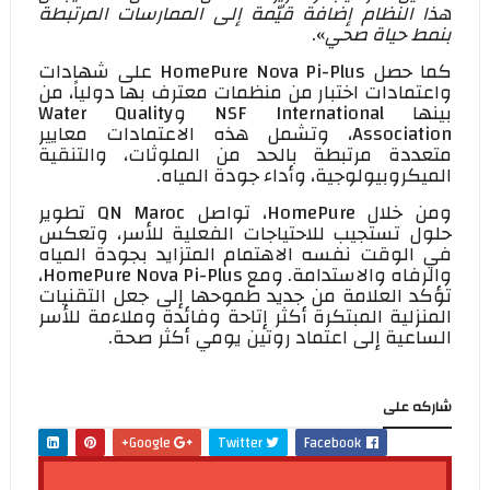
هذا النظام إضافة قيّمة إلى الممارسات المرتبطة
بنمط حياة صحي
».
كما حصل
HomePure Nova Pi-Plus
على شهادات
واعتمادات اختبار من منظمات معترف بها دولياً، من
بينها
NSF International
و
Water Quality
Association
، وتشمل هذه الاعتمادات معايير
متعددة مرتبطة بالحد من الملوثات، والتنقية
الميكروبيولوجية، وأداء جودة المياه.
ومن خلال
HomePure
، تواصل
QN Maroc
تطوير
حلول تستجيب للاحتياجات الفعلية للأسر، وتعكس
في الوقت نفسه الاهتمام المتزايد بجودة المياه
والرفاه والاستدامة. ومع
HomePure Nova Pi-Plus
،
تؤكد العلامة من جديد طموحها إلى جعل التقنيات
المنزلية المبتكرة أكثر إتاحة وفائدة وملاءمة للأسر
الساعية إلى اعتماد روتين يومي أكثر صحة.
شاركه على
Google+
Twitter
Facebook