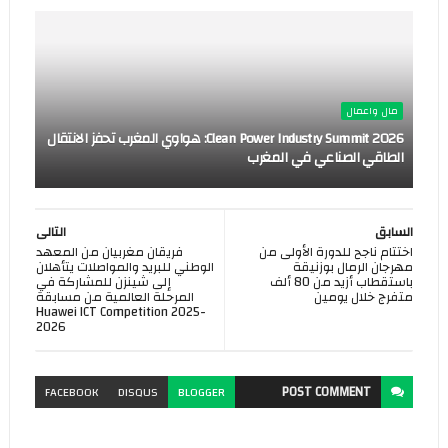
مال واعمال
Clean Power Industry Summit 2026: هواوي المغرب تحفز الانتقال
الطاقي الصناعي في المغرب
السابق
التالى
اختتام ناجح للدورة الأولى من
فريقان مغربيان من المعهد
مهرجان الرمال بوزنيقة
الوطني للبريد والمواصلات يتأهلان
باستقطاب أزيد من 80 ألف
إلى شينزن للمشاركة في
متفرج خلال يومين
المرحلة العالمية من مسابقة
Huawei ICT Competition 2025-
2026
POST
COMMENT
FACEBOOK
DISQUS
BLOGGER