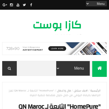
كازا بوست
أخبار مدينة الدار البيضاء
الرئيسية
/
لايف ستايل
/
مال واعمال
/
"HomePure" التابعة لـ QN Maroc تعزز
التزامها بالرفاه اليومي من خلال حلول متقدمة لتنقية المياه
"HomePure" التابعة لـ QN Maroc