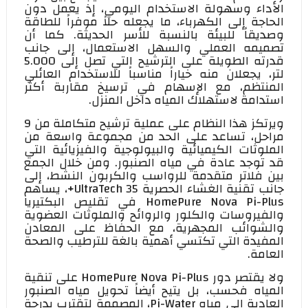
الأداء وسهولة الاستخدام اليومي، إذ يعمل دون
الحاجة إلى الكهرباء، ما يجعله حلاً موفراً للطاقة
وصديقاً للبيئة بالنسبة للأسر الحديثة. كما أن
تصميمه العملي والسهل الاستعمال، إلى جانب
قدرته الطويلة على الترشيح التي تصل إلى 5.000
لتر، يجعلان منه خياراً مناسباً للاستخدام العائلي
المنتظم، مع الإسهام في ترسيخ مقاربة أكثر
استدامة لاستهلاك المياه داخل المنزل.
ويرتكز هذا النظام على عملية ترشيح متكاملة من 9
مراحل، تساعد على الحد من مجموعة واسعة من
الملوثات الكيميائية والبيولوجية والفيزيائية التي
قد توجد عادة في مياه الصنبور. ومن خلال الجمع
بين فلاتر متقدمة للرواسب والكربون النشط، إلى
جانب تقنية الغشاء الحصرية
UltraTech 35
+، يساهم
HomePure Nova Pi-Plus
في تقليص البكتيريا
والفيروسات والكلور والروائح والملوثات العضوية
والشوائب المجهرية، مع الحفاظ على المعادن
المفيدة التي تكتسي أهمية بالغة للترطيب والصحة
العامة.
ولا يقتصر دور
HomePure Nova Pi-Plus
على تنقية
المياه فحسب، بل يتيح أيضاً تحويل مياه الصنبور
العادية إلى مياه
Pi-Water
، المصممة لتقترب بدرجة