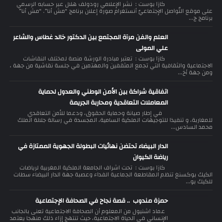
كازا بوست : نشر الإعلامي رودولف هلال عبر حسابه الرسمي
على موقع التّواصل الإجتماعيّ أنستغرام صورة إعلان برنامج “مش أنا”. “مش أنا”
برنامج ج...
العلم والفن مرآة المجتمع بين الدكتور خالد غطاس والشاعر
علي المولى
كازا بوست : تعتبر مبادرة الورشة منصة لمختلف النقاشات
الاجتماعية والثقافية التي تجمع المثقفين والمهتمين في جلسة نقاشية من جهة ،
ومن جهة أخ...
اتفاقية شراكة بين الأمن الوطني والعدول لحماية
المعاملات التعاقدية ومحاربة الجريمة
في إطار صيانة وحماية الحقوق، ودعما للأمن التعاقدي
للمغاربة، و تنفيذا للتوجيهات الملكية السامية، المجسدة في رسالة جلالة الملك
محمد السادس...
الدار البيضاء تحتضن نهائيات البطولة الجهوية الممتازة في
رياضة الكيوان
كازا بوست : تحت اشراف الجامعة الملكية المغربية لرياضات
الكيك بوكسنغ تنظم المقاطعة الجماعية الفداء وعصبة جهة الدار البيضاء سطات
للكيك بو...
حمزة مندوب .. قصة نجاح في الصحافة الإجتماعية
عماد اشنيول من المعلوم أن الصحافة الاجتماعية تعنى بالجانب
الإنساني في الحياة الاجتماعية، حيث تنتهج إزاء ذلك منهجا يعتمد