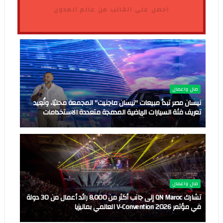
احصل على القالب من عالم المدون
مال واعمال
نيسان مصر تبدأ مبيعات "نيسان ماجنيت" المجمعة محليًا، وتُعِيد
تعريف فئة السيارات الرياضية المدمجة متعددة الاستخدامات
مال واعمال
تشارك QN Maroc إلى جانب أكثر من 8,000 رائد أعمال من 30 دولة
في مؤتمر V-Convention 2026 العالمي بماليزيا